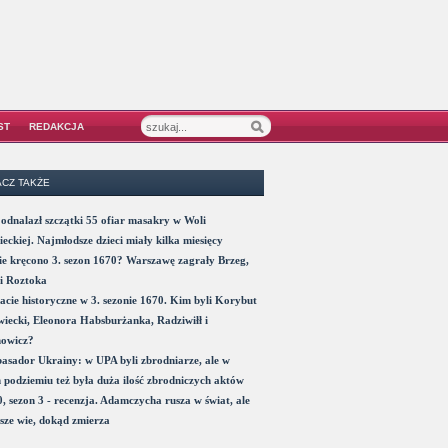
ST
REDAKCJA
CZ TAKŻE
odnalazł szczątki 55 ofiar masakry w Woli
eckiej. Najmłodsze dzieci miały kilka miesięcy
e kręcono 3. sezon 1670? Warszawę zagrały Brzeg,
i Roztoka
acie historyczne w 3. sezonie 1670. Kim byli Korybut
iecki, Eleonora Habsburżanka, Radziwiłł i
nowicz?
sador Ukrainy: w UPA byli zbrodniarze, ale w
 podziemiu też była duża ilość zbrodniczych aktów
, sezon 3 - recenzja. Adamczycha rusza w świat, ale
sze wie, dokąd zmierza