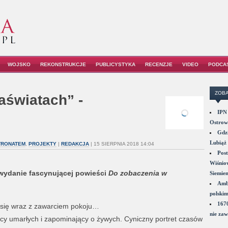
WOJSKO
REKONSTRUKCJE
PUBLICYSTYKA
RECENZJE
VIDEO
PODCA
ZOBA
aświatach” -
IPN 
Ostrowi
Gdzi
Lubiąż 
TRONATEM
,
PROJEKTY
|
REDAKCJA
| 15 SIERPNIA 2018 14:04
Post
Wiśniow
e wydanie fascynującej powieści
Do zobaczenia w
Siemie
Amba
polskim
1670
y się wraz z zawarciem pokoju…
nie zaw
ujący umarłych i zapominający o żywych. Cyniczny portret czasów