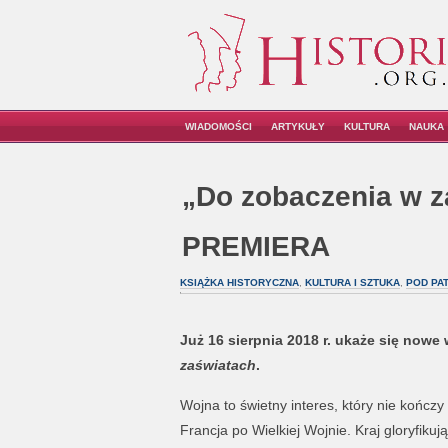
WIADOMOŚCI
ARTYKUŁY
KULTURA
NAUKA
„Do zobaczenia w z
PREMIERA
KSIĄŻKA HISTORYCZNA
,
KULTURA I SZTUKA
,
POD PA
Już 16 sierpnia 2018 r. ukaże się now
zaświatach
.
Wojna to świetny interes, który nie kończ
Francja po Wielkiej Wojnie. Kraj gloryfik