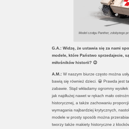
Model czołgu Panther, zdobytego 
G.A.: Widzę, że ustawia się za nami spo
modele, które Państwo sprzedajecie, s
miłośników historii?
😉
A.M.:
W naszym biurze często można usłys
bawią się również dzieci. 😀 Prawda jest 
zabawie. Stąd wkładamy ogromny wysiłek w
jak najdłużej nawet w rękach mało ostrożn
historycznej, a także zachowaniu proporcji 
wymagania najbardziej krytycznych, nastole
modele w prosty sposób można przerabiać 
tworzy także makiety historyczne z klockó