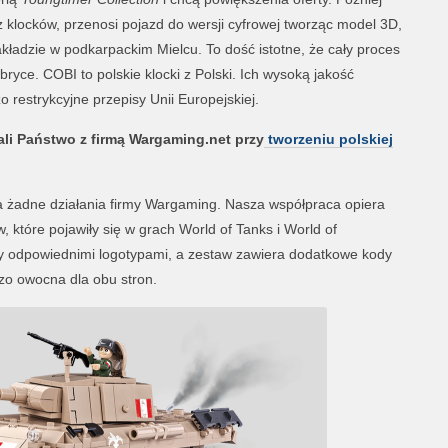
 klocków, przenosi pojazd do wersji cyfrowej tworząc model 3D,
ładzie w podkarpackim Mielcu. To dość istotne, że cały proces
ryce. COBI to polskie klocki z Polski. Ich wysoką jakość
zo restrykcyjne przepisy Unii Europejskiej.
ali Państwo z firmą Wargaming.net przy
tworzeniu polskiej
a żadne działania firmy Wargaming. Nasza współpraca opiera
 które pojawiły się w grach World of Tanks i World of
ny odpowiednimi logotypami, a zestaw zawiera dodatkowe kody
zo owocna dla obu stron.