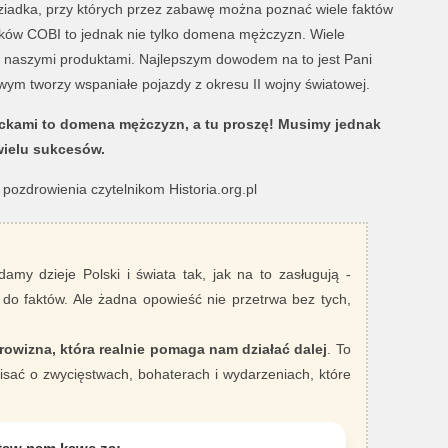
ziadka, przy których przez zabawę można poznać wiele faktów
ocków COBI to jednak nie tylko domena mężczyzn. Wiele
ię naszymi produktami. Najlepszym dowodem na to jest Pani
wym tworzy wspaniałe pojazdy z okresu II wojny światowej.
ockami to domena mężczyzn, a tu proszę! Musimy jednak
wielu sukcesów.
pozdrowienia czytelnikom Historia.org.pl
damy dzieje Polski i świata tak, jak na to zasługują -
 do faktów. Ale żadna opowieść nie przetrwa bez tych,
rowizna, która realnie pomaga nam działać dalej
. To
sać o zwycięstwach, bohaterach i wydarzeniach, które