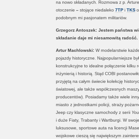
na nowo składanych. Rozmowa z p. Arturem
otoczenie
–
stojące niedaleko
7TP
i
TKS
o
podobnym mi pasjonatem militariów.
Grzegorz Antoszek: Jestem państwa wi
składanie daje mi niesamowitą radość.
Artur Machlowski:
W modelarstwie każde
pojazdy historyczne. Najpopularniejsze były
konstrukcyjne to idealne połączenie kilku
inżynierią i historią. Stąd COBI postanow
przyjętą na całym świecie kolekcję history
światowej, ale także współczesnych maszyn
producentów). Posiadamy także wiele innyc
miasto z jednostkami policji, straży poża
Jeep czy klasyczne samochody z serii
You
i duże Fiaty, Trabanty i Wartburgi. W swo
luksusowe, sportowe auta na licencji Maser
wojskowe cieszą się największym zaintere