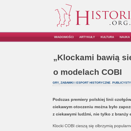
WIADOMOŚCI
ARTYKUŁY
KULTURA
NAUKA
„Klockami bawią się
o modelach COBI
GRY, ZABAWKI I ESPORT HISTORYCZNE
,
PUBLICYST
Podczas premiery polskiej linii czołg
ciekawym otoczeniu można było zapozna
z ciekawymi ludźmi, nie tylko z branży
Klocki COBI cieszą się olbrzymią popularn