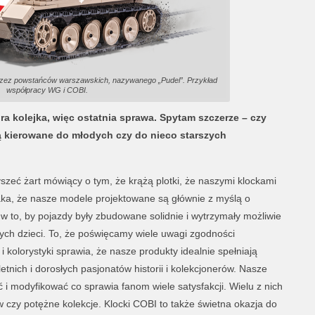
przez powstańców warszawskich, nazywanego „Pudel”. Przykład
współpracy WG i COBI.
ra kolejka, więc ostatnia sprawa. Spytam szczerze – czy
ą kierowane do młodych czy do nieco starszych
zeć żart mówiący o tym, że krążą plotki, że naszymi klockami
taka, że nasze modele projektowane są głównie z myślą o
 to, by pojazdy były zbudowane solidnie i wytrzymały możliwie
ych dzieci. To, że poświęcamy wiele uwagi zgodności
i kolorystyki sprawia, że nasze produkty idealnie spełniają
tnich i dorosłych pasjonatów historii i kolekcjonerów. Nasze
i modyfikować co sprawia fanom wiele satysfakcji. Wielu z nich
w czy potężne kolekcje. Klocki COBI to także świetna okazja do