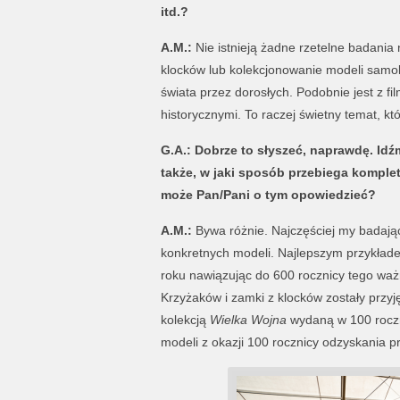
itd.?
A.M.:
Nie istnieją żadne rzetelne badania
klocków lub kolekcjonowanie modeli samol
świata przez dorosłych. Podobnie jest z f
historycznymi. To raczej świetny temat, k
G.A.: Dobrze to słyszeć, naprawdę. Idź
także, w jaki sposób przebiega kompl
może Pan/Pani o tym opowiedzieć?
A.M.:
Bywa różnie. Najczęściej my badają
konkretnych modeli. Najlepszym przykład
roku nawiązując do 600 rocznicy tego ważn
Krzyżaków i zamki z klocków zostały przyj
kolekcją
Wielka Wojna
wydaną w 100 roczni
modeli z okazji 100 rocznicy odzyskania p