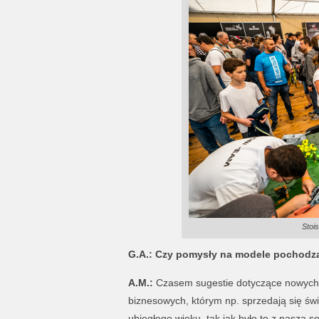
Stoi
G.A.: Czy pomysły na modele pochodzą
A.M.:
Czasem sugestie dotyczące nowych 
biznesowych, którym np. sprzedają się świe
ubiegłego wieku, tak jak było to z naszą s