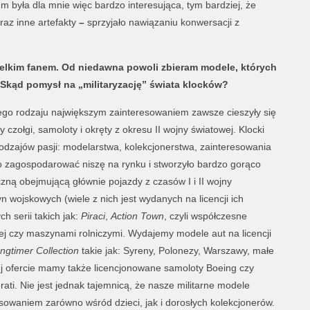
 była dla mnie więc bardzo interesująca, tym bardziej, że
raz inne artefakty
–
sprzyjało nawiązaniu konwersacji z
elkim fanem. Od niedawna powoli zbieram modele, których
 Skąd pomysł na „militaryzację” świata klocków?
go rodzaju największym zainteresowaniem zawsze cieszyły się
 czołgi, samoloty i okręty z okresu II wojny światowej. Klocki
 rodzajów pasji: modelarstwa, kolekcjonerstwa, zainteresowania
iło zagospodarować niszę na rynku i stworzyło bardzo gorąco
czną obejmującą głównie pojazdy z czasów I i II wojny
 wojskowych (wiele z nich jest wydanych na licencji ich
h serii takich jak:
Piraci
,
Action Town
, czyli współczesne
rnej czy maszynami rolniczymi. Wydajemy modele aut na licencji
ngtimer Collection
takie jak: Syreny, Polonezy, Warszawy, małe
jej ofercie mamy także licencjonowane samoloty Boeing czy
ati. Nie jest jednak tajemnicą, że nasze militarne modele
sowaniem zarówno wśród dzieci, jak i dorosłych kolekcjonerów.