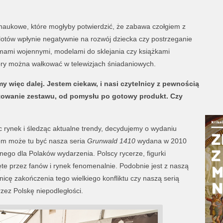
 naukowe, które mogłyby potwierdzić, że zabawa czołgiem z
otów wpłynie negatywnie na rozwój dziecka czy postrzeganie
ilmami wojennymi, modelami do sklejania czy książkami
tóry można wałkować w telewizjach śniadaniowych.
my więc dalej. Jestem ciekaw, i nasi czytelnicy z pewnością
etowanie zestawu, od pomysłu po gotowy produkt. Czy
c rynek i śledząc aktualne trendy, decydujemy o wydaniu
em może tu być nasza seria
Grunwald 1410
wydana w 2010
ego dla Polaków wydarzenia. Polscy rycerze, figurki
ęte przez fanów i rynek fenomenalnie. Podobnie jest z naszą
cę zakończenia tego wielkiego konfliktu czy naszą serią
rzez Polskę niepodległości.