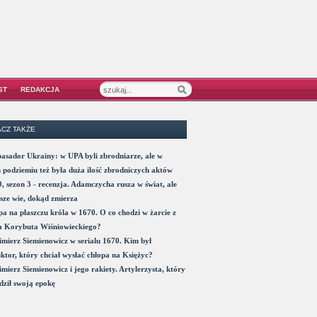
ST
REDAKCJA
CZ TAKŻE
sador Ukrainy: w UPA byli zbrodniarze, ale w
 podziemiu też była duża ilość zbrodniczych aktów
, sezon 3 - recenzja. Adamczycha rusza w świat, ale
sze wie, dokąd zmierza
a na płaszczu króla w 1670. O co chodzi w żarcie z
a Korybuta Wiśniowieckiego?
mierz Siemienowicz w serialu 1670. Kim był
ktor, który chciał wysłać chłopa na Księżyc?
mierz Siemienowicz i jego rakiety. Artylerzysta, który
ził swoją epokę