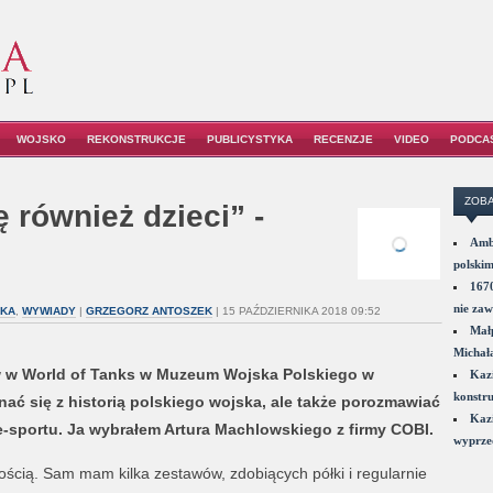
WOJSKO
REKONSTRUKCJE
PUBLICYSTYKA
RECENZJE
VIDEO
PODCA
ZOBA
 również dzieci” -
Amba
polskim
1670
nie zaw
YKA
,
WYWIADY
|
GRZEGORZ ANTOSZEK
| 15 PAŹDZIERNIKA 2018 09:52
Małp
Michał
ów w World of Tanks w Muzeum Wojska Polskiego w
Kazi
konstru
ć się z historią polskiego wojska, ale także porozmawiać
Kazi
 e-sportu. Ja wybrałem Artura Machlowskiego z firmy COBI.
wyprzed
ością. Sam mam kilka zestawów, zdobiących półki i regularnie