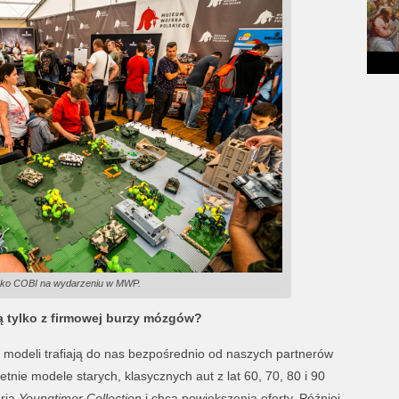
sko COBI na wydarzeniu w MWP.
 tylko z firmowej burzy mózgów?
modeli trafiają do nas bezpośrednio od naszych partnerów
tnie modele starych, klasycznych aut z lat 60, 70, 80 i 90
erią
Youngtimer Collection
i chcą powiększenia oferty. Później