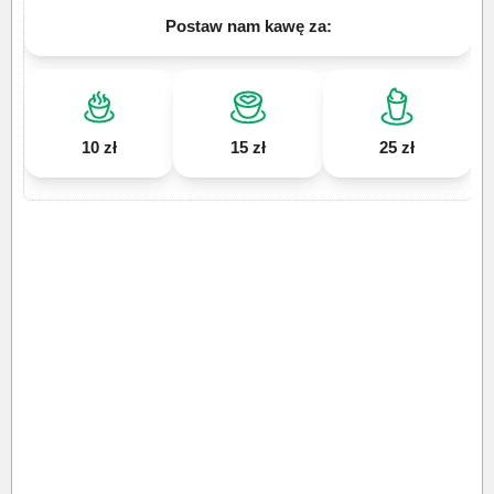
Postaw nam kawę za:
10 zł
15 zł
25 zł