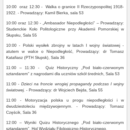
10:00
oraz 12:30 -
Walka o granice II Rzeczypospolitej 1918-
1922. - Prowadzący: Kamil Bierka, sala 53
10:00 oraz 12:30 - „Ambasador Niepodległości” – Prowadzący:
Studenckie Koło Politologiczne przy Akademii Pomorskiej w
Słupsku, Sala 55
10:00 - Polski wysiłek zbrojny w latach I wojny światowej -
atutem w walce o Niepodległość, Prowadzący: dr Tomasz
Katafiasz (PTH Słupsk), Sala 36
11:00 – 11:30 -
Quiz Historyczny „Pod biało-czerwonym
sztandarem” z nagrodami dla uczniów szkół średnich, Sala 53
11:00 -
Dzieci na froncie wrogiej propagandy podczas I wojny
światowej.
- Prowadzący: dr Wojciech Bejda, Sala 55
11:00 -
Motoryzacja polska u progu niepodległości i w
dwudziestoleciu międzywojennym. - Prowadzący: Tomasz
Częścik, Sala 36
12:00 – Wyniki
Quizu Historycznego „Pod biało-czerwonym
sztandarem”, Hol Wydziału Filologiczno-Historycznego.