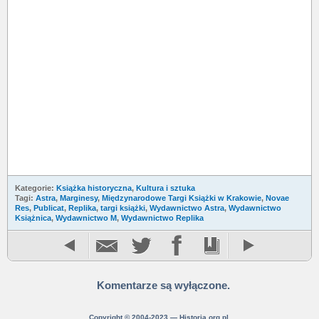
Kategorie:
Książka historyczna
,
Kultura i sztuka
Tagi:
Astra
,
Marginesy
,
Międzynarodowe Targi Książki w Krakowie
,
Novae
Res
,
Publicat
,
Replika
,
targi książki
,
Wydawnictwo Astra
,
Wydawnictwo
Książnica
,
Wydawnictwo M
,
Wydawnictwo Replika
Komentarze są wyłączone.
Copyright © 2004-2023 — Historia.org.pl.