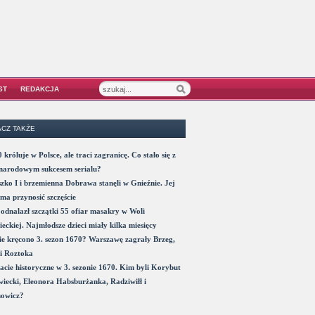
ST
REDAKCJA
CZ TAKŻE
 króluje w Polsce, ale traci zagranicę. Co stało się z
narodowym sukcesem serialu?
zko I i brzemienna Dobrawa stanęli w Gnieźnie. Jej
ma przynosić szczęście
odnalazł szczątki 55 ofiar masakry w Woli
eckiej. Najmłodsze dzieci miały kilka miesięcy
e kręcono 3. sezon 1670? Warszawę zagrały Brzeg,
i Roztoka
acie historyczne w 3. sezonie 1670. Kim byli Korybut
iecki, Eleonora Habsburżanka, Radziwiłł i
nowicz?