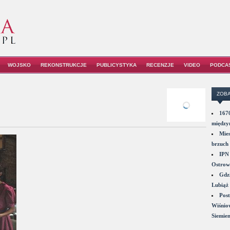
WOJSKO
REKONSTRUKCJE
PUBLICYSTYKA
RECENZJE
VIDEO
PODCA
ZOBA
1670
między
Mies
brzuch 
IPN 
Ostrowi
Gdzi
Lubiąż 
Post
Wiśniow
Siemie