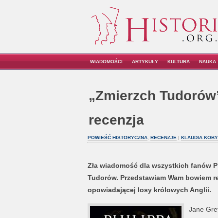
WIADOMOŚCI
ARTYKUŁY
KULTURA
NAUKA
„Zmierzch Tudorów”
recenzja
POWIEŚĆ HISTORYCZNA
,
RECENZJE
|
KLAUDIA KOB
Zła wiadomość dla wszystkich fanów Ph
Tudorów. Przedstawiam Wam bowiem rec
opowiadającej losy królowych Anglii.
Jane Grey