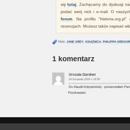
się
tutaj
. Zachęcamy do dyskusji nad
podać swój nick i e-mail. O nasz
forum
. Na profilu "historia.org.pl
recenzjach. Możesz także napisać wła
TAGI:
JANE GREY
,
KSIĄŻNICA
,
PHILIPPA GREGO
1 komentarz
Urszula Gardner
24 listopada 2018 o 18:58
Do Klaudii Kobylańskiej - postanowiłam Pan
Pozdrawiam.