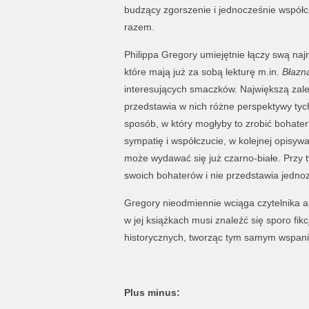
budzący zgorszenie i jednocześnie współc
razem.
Philippa Gregory umiejętnie łączy swą naj
które mają już za sobą lekturę m.in.
Błazn
interesujących smaczków. Największą zalet
przedstawia w nich różne perspektywy tyc
sposób, w który mogłyby to zrobić bohater
sympatię i współczucie, w kolejnej opisywa
może wydawać się już czarno-białe. Przy t
swoich bohaterów i nie przedstawia jedno
Gregory nieodmiennie wciąga czytelnika ak
w jej książkach musi znaleźć się sporo fikc
historycznych, tworząc tym samym wspania
Plus minus: