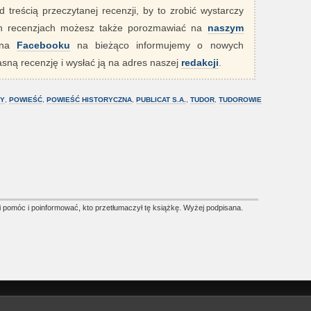
 treścią przeczytanej recenzji, by to zrobić wystarczy
ych recenzjach możesz także porozmawiać na
naszym
" na
Facebooku
na bieżąco informujemy o nowych
sną recenzję i wysłać ją na adres naszej
redakcji
.
RY
,
POWIEŚĆ
,
POWIEŚĆ HISTORYCZNA
,
PUBLICAT S.A.
,
TUDOR
,
TUDOROWIE
i pomóc i poinformować, kto przetłumaczył tę książkę. Wyżej podpisana.