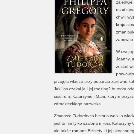
zaledwie 
osadzona 
chwili wy
kraju sio
zmanipulo
zapewne 
W swojej 
Joanny, a
zostać wł
prawowita
przejęła władzę przy poparciu zarówno kato
Jaki los czekał ją i jej rodzinę? Autorka o
siostrom, Katarzynie i Marii, którym przy
zdradzieckiego nazwiska.
Zmierzch Tudorów
to historia walki o wład
jest tu nie tylko szalona miłość Katarzyn
ale także romans Elżbiety I i jej ukochan