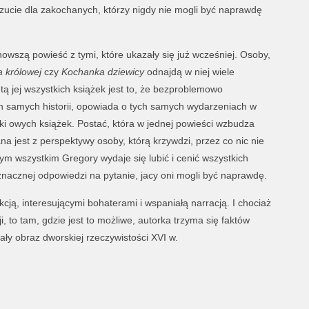
zucie dla zakochanych, którzy nigdy nie mogli być naprawdę
nowszą powieść z tymi, które ukazały się już wcześniej. Osoby,
a królowej
czy
Kochanka dziewicy
odnajdą w niej wiele
ą jej wszystkich książek jest to, że bezproblemowo
h samych historii, opowiada o tych samych wydarzeniach w
ki owych książek. Postać, która w jednej powieści wzbudza
na jest z perspektywy osoby, którą krzywdzi, przez co nic nie
ym wszystkim Gregory wydaje się lubić i cenić wszystkich
znacznej odpowiedzi na pytanie, jacy oni mogli być naprawdę.
cją, interesującymi bohaterami i wspaniałą narracją. I chociaż
ji, to tam, gdzie jest to możliwe, autorka trzyma się faktów
ły obraz dworskiej rzeczywistości XVI w.