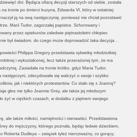
dziewięć dni. Będąca ofiarą decyzji starszych od siebie, została
na tronie po śmierci kuzyna, Edwarda VI, który w ostatniej
znaczył ją na swą następczynię, ponieważ nie chciał pozostawić
strze, Marii Tudor, zagorzałej papistce. Schorowany i
wany przez opiekunów zaledwie piętnastoletni chłopiec
nie był świadom, do czego może doprowadzić taka decyzja…
powieści Philippa Gregory przedstawia sylwetkę młodziutkiej
mbitnej i wykształconej, lecz także przerażonej tym, że ma
adczynią. Zasiadała na tronie krótko, gdyż Maria Tudor,
 następczyni, zdecydowała się walczyć o swoje i szybko
lików, jak i niektórych protestantów. Co stało się z Joanną?
ddaje głos nie tylko Joannie Grey, ale także jej młodszym
szło żyć w ciężkich czasach, w dodatku z piętnem swojego
zę, ale także miłości, namiętności i nienawiści. Przedstawiona
y Grey do mężczyzny, którego poznała, będąc ledwie dzieckiem,
ego Roberta Dudleya – związek tyleż nierozważny, co gorący;