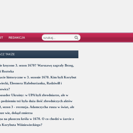
ST
REDAKCJA
CZ TAKŻE
e kręcono 3. sezon 1670? Warszawę zagrały Brzeg,
i Roztoka
acie historyczne w 3. sezonie 1670. Kim byli Korybut
iecki, Eleonora Habsburżanka, Radziwiłł i
nowicz?
sador Ukrainy: w UPA byli zbrodniarze, ale w
 podziemiu też była duża ilość zbrodniczych aktów
, sezon 3 - recenzja. Adamczycha rusza w świat, ale
sze wie, dokąd zmierza
a na płaszczu króla w 1670. O co chodzi w żarcie z
a Korybuta Wiśniowieckiego?