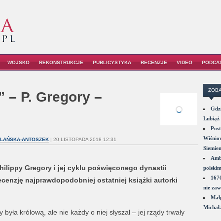
WOJSKO
REKONSTRUKCJE
PUBLICYSTYKA
RECENZJE
VIDEO
PODCA
ZOBA
 – P. Gregory –
Gdzi
Lubiąż 
Post
Wiśniow
YLAŃSKA-ANTOSZEK
| 20 LISTOPADA 2018 12:31
Siemie
Amba
ilippy Gregory i jej cyklu poświęconego dynastii
polskim
1670
enzję najprawdopodobniej ostatniej książki autorki
nie zaw
Małp
Michał
 była królową, ale nie każdy o niej słyszał – jej rządy trwały