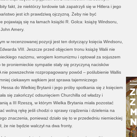
y fakt, że niektórzy lordowie tak zapatrzyli się w Hitlera i jego
e państwo jest ich prawdziwą ojczyzną. Żeby nie być
re pojawiają się na łamach książki R. Golca: książę Windsoru,
, John Amery.
 w recenzowanej pozycji jest ten dotyczący księcia Windsoru,
 Edwarda VIII. Jeszcze przed objęciem tronu książę Walii nie
emieckiego nazizmu, wrogiem komunizmu i optował za sojuszem
 te proniemieckie sympatie stały się przyczyną nacisków
. A nie powszechnie rozpropagowany powód – poślubienie Wallis
 mniej ciekawym wątkiem jest sprawa tajemniczego
 Hessa do Wielkiej Brytanii i jego próby spotkania się z księciem
ała się zakończyć odsunięciem Churchilla od władzy i
nią a III Rzeszą, w którym Wielka Brytania miała pozostać
ć wolną rękę jeśli chodzi o sprawy rządzenia i dzielenia na
ego znaczenia, ponieważ działo się to w przededniu niemieckiej
, że nie będzie walczył na dwa fronty.