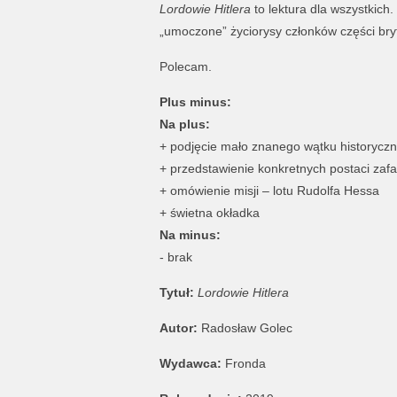
Lordowie Hitlera
to lektura dla wszystkich
„umoczone” życiorysy członków części bryt
Polecam.
Plus minus:
Na plus:
+ podjęcie mało znanego wątku historycz
+ przedstawienie konkretnych postaci za
+ omówienie misji – lotu Rudolfa Hessa
+ świetna okładka
Na minus:
- brak
Tytuł:
Lordowie Hitlera
Autor:
Radosław Golec
Wydawca:
Fronda