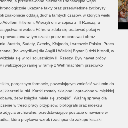
 dobrze, a przedstawione nieznane i sensacyjne wątki
Chronologicznie ukazane fakty oraz prześwietlone życiorysy
tabli znakomicie oddają ducha tamtych czasów, w których wielu
Adolfem Hitlerem. Wierzyli oni w sojusz z III Rzeszą, a
i ustępstwami wobec Führera zdoła się uratować pokój w
yka prowadzona w tym czasie przez mocarstwa i obraz
a, Austria, Sudety, Czechy, Kłajpeda, i wreszcie Polska. Praca
ej (bo wstydliwej dla Anglii i Wielkiej Brytanii) dziś historii, w
e widziała się w roli sojuszników III Rzeszy. Były nawet próby
ków i walczącego ramię w ramię z Wehrmachtem przeciwko
elkim, poręcznym formacie, pozwalającym zmieścić wolumin do
 kieszeni kurtki. Kartki zostały sklejone i oprawione w miękkiej
 obawa, żeby książka miała się „rozejść”. Ważną sprawą dla
czenie w treści pracy przypisów, bibliografii oraz indeksu
ne zdjęcia archiwalne, przedstawiające postacie omawiane w
dka, która przykuwa wzrok i zachęca do zakupu książki.