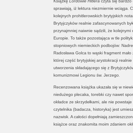
Książkę
Lordowie Hitlera
czyta się bardzo
sprawiają, iż lektura niezmiernie wciąga. 
kolejnych prohitlerowskich brytyjskich no
Brytyjczyków realnie zafascynowanych było 
przynajmniej naiwnie sądzili, że kolejnym
Europie. To także pozostająca w tle polit
stopniowych niemieckich podbojów: Nadreni
Radosława Golca to wąski fragment mało znan
której część brytyjskiej arystokracji realni
utworzenia składającego się z Brytyjczy
komunizmowi Legionu św. Jerzego.
Recenzowana książka ukazała się w niewi
niedużego plecaka, torebki czy nawet sporej
okładce ze skrzydełkami, ale nie powstaje
czytelnika (badacza, historyka) jest umiesz
nazwisk. A całości dopełniają zamieszczo
książce oraz znakomita moim zdaniem okła