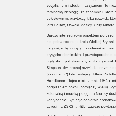
socjalizmem i włoskim faszyzmem. To niezbit
totalitarną ideologię, że zapomnieli, któr
gołosłownym, przytoczę kilka nazwisk, któ
lord Halifax, Oswald Mosley, Unity Mitford
Bardzo interesującym aspektem poruszonym
niespełna rocznego króla Wielkiej Brytanii
ukrywał, iż był gorącym zwolennikiem ni
brytyjsko-niemieckim. I prawdopodobnie to
brytyjskich polityków, aby król abdykował
Simpson, dwukrotnej rozwódki. Innym nie
(szalonego?) lotu zastępcy Hitlera Rudolfa
Hamiltonem. Tajna misja z maja 1941 r. mi
podpisaniem pokoju pomiędzy Wielką Bryta
kolonialną i morską potęgą, a Niemcy dosta
kontynencie. Sytuacja nabierała dodatkow
agresji na ZSRS, a Hitler zawsze powtarzał