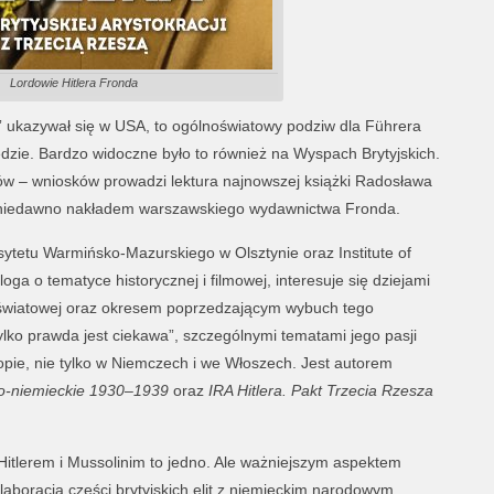
Lordowie Hitlera Fronda
” ukazywał się w USA, to ogólnoświatowy podziw dla Führera
zie. Bardzo widoczne było to również na Wyspach Brytyjskich.
ów – wniosków prowadzi lektura najnowszej książki Radosława
ę niedawno nakładem warszawskiego wydawnictwa Fronda.
tetu Warmińsko-Mazurskiego w Olsztynie oraz Institute of
oga o tematyce historycznej i filmowej, interesuje się dziejami
ny światowej oraz okresem poprzedzającym wybuch tego
ylko prawda jest ciekawa”, szczególnymi tematami jego pasji
opie, nie tylko w Niemczech i we Włoszech. Jest autorem
ko-niemieckie 1930–1939
oraz
IRA Hitlera. Pakt Trzecia Rzesza
 Hitlerem i Mussolinim to jedno. Ale ważniejszym aspektem
aboracja części brytyjskich elit z niemieckim narodowym