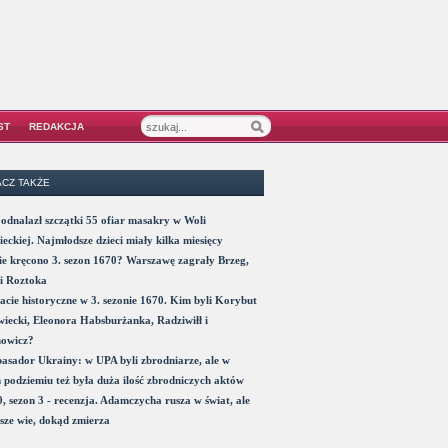
ST
REDAKCJA
CZ TAKŻE
odnalazł szczątki 55 ofiar masakry w Woli
eckiej. Najmłodsze dzieci miały kilka miesięcy
e kręcono 3. sezon 1670? Warszawę zagrały Brzeg,
i Roztoka
acie historyczne w 3. sezonie 1670. Kim byli Korybut
iecki, Eleonora Habsburżanka, Radziwiłł i
nowicz?
sador Ukrainy: w UPA byli zbrodniarze, ale w
 podziemiu też była duża ilość zbrodniczych aktów
, sezon 3 - recenzja. Adamczycha rusza w świat, ale
sze wie, dokąd zmierza