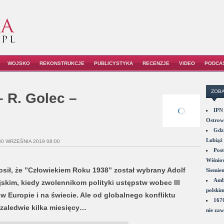
WOJSKO
REKONSTRUKCJE
PUBLICYSTYKA
RECENZJE
VIDEO
PODCA
ZOBA
– R. Golec –
IPN 
Ostrowi
Gdzi
Lubiąż 
30 WRZEŚNIA 2019 08:00
Post
Wiśniow
osił, że ”Człowiekiem Roku 1938” został wybrany Adolf
Siemie
Amba
ijskim, kiedy zwolennikom polityki ustępstw wobec III
polskim
w Europie i na świecie. Ale od globalnego konfliktu
1670
 zaledwie kilka miesięcy…
nie zaw