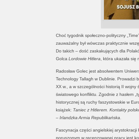
Choć tygodnik społeczno-polityczny „Time
zauważalny był wówczas praktycznie wszęd
Do takich – dość zaskakujących dla Polak
Golca
Lordowie Hitlera
, która ukazała si
Radosław Golec jest absolwentem Uniwersy
Technology Tallagh w Dublinie. Prowadzi bl
XX w., a w szczególności historią II woj
światowego konfliktu. Zgodnie z hasłem „t
historycznej są ruchy faszystowskie w Eur
książek:
Taniec z Hitlerem. Kontakty pols
– Irlandzka Armia Republikańska
.
Fascynacja części angielskiej arystokracji
poruszonym w recenzowanej pracy jest kol