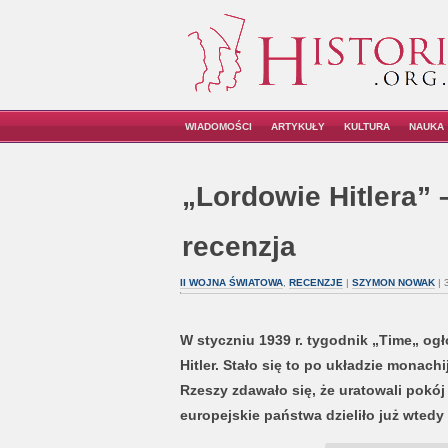
WIADOMOŚCI
ARTYKUŁY
KULTURA
NAUKA
„Lordowie Hitlera” 
recenzja
II WOJNA ŚWIATOWA
,
RECENZJE
|
SZYMON NOWAK
| 
W styczniu 1939 r. tygodnik „Time„ ogł
Hitler. Stało się to po układzie monach
Rzeszy zdawało się, że uratowali pokój 
europejskie państwa dzieliło już wtedy