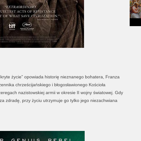
ryte życie” opowiada historię nieznanego bohatera, Franza
zennika chrześcijańskiego i błogosławionego Kościoła
zeregach nazistowskiej armii w okresie II wojny światowej. Gdy
 za zdradę, przy życiu utrzymuje go tylko jego niezachwiana