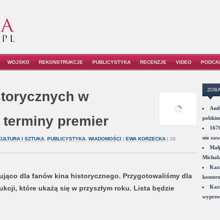
WOJSKO
REKONSTRUKCJE
PUBLICYSTYKA
RECENZJE
VIDEO
PODCA
ZOBA
storycznych w
Amba
i terminy premier
polskim
1670
nie zaw
KULTURA I SZTUKA
,
PUBLICYSTYKA
,
WIADOMOŚCI
|
EWA KORZECKA
| 26
Małp
Michał
Kazi
ująco dla fanów kina historycznego. Przygotowaliśmy dla
konstru
Kazi
cji, które ukażą się w przyszłym roku. Lista będzie
wyprzed