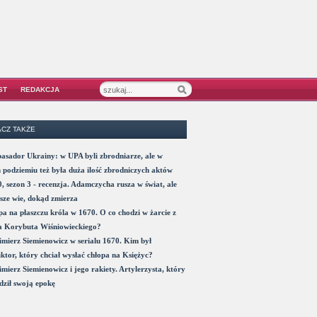
ST
REDAKCJA
CZ TAKŻE
sador Ukrainy: w UPA byli zbrodniarze, ale w
 podziemiu też była duża ilość zbrodniczych aktów
, sezon 3 - recenzja. Adamczycha rusza w świat, ale
sze wie, dokąd zmierza
a na płaszczu króla w 1670. O co chodzi w żarcie z
a Korybuta Wiśniowieckiego?
mierz Siemienowicz w serialu 1670. Kim był
ktor, który chciał wysłać chłopa na Księżyc?
mierz Siemienowicz i jego rakiety. Artylerzysta, który
ził swoją epokę