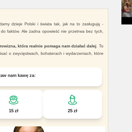
damy dzieje Polski i świata tak, jak na to zasługują -
 do faktów. Ale żadna opowieść nie przetrwa bez tych,
rowizna, która realnie pomaga nam działać dalej
. To
sać o zwycięstwach, bohaterach i wydarzeniach, które
taw nam kawę za:
15 zł
25 zł