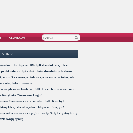
ST
REDAKCJA
CZ TAKŻE
sador Ukrainy: w UPA byli zbrodniarze, ale w
 podziemiu też była duża ilość zbrodniczych aktów
, sezon 3 - recenzja. Adamczycha rusza w świat, ale
sze wie, dokąd zmierza
a na płaszczu króla w 1670. O co chodzi w żarcie z
a Korybuta Wiśniowieckiego?
mierz Siemienowicz w serialu 1670. Kim był
ktor, który chciał wysłać chłopa na Księżyc?
mierz Siemienowicz i jego rakiety. Artylerzysta, który
ził swoją epokę