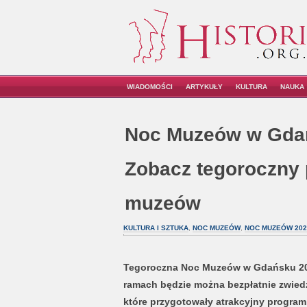
WIADOMOŚCI
ARTYKUŁY
KULTURA
NAUKA
Noc Muzeów w Gda
Zobacz tegoroczny p
muzeów
KULTURA I SZTUKA
,
NOC MUZEÓW
,
NOC MUZEÓW 202
Tegoroczna Noc Muzeów w Gdańsku 2020
ramach będzie można bezpłatnie zwiedza
które
przygotowały atrakcyjny program