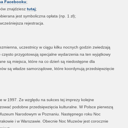
na Facebooku
;
eów znajdziesz
tutaj
;
erana jest symboliczna opłata (np. 1 zł);
cześniejsza rejestracja.
zmienna, uczestnicy w ciągu kilku nocnych godzin zwiedzają
óre często przygotowują specjalne wydarzenia na ten wyjątkowy
ne są miejsca, które na co dzień są niedostępne dla
eów są władze samorządowe, które koordynują przedsięwzięcie
e w 1997. Ze względu na sukces tej imprezy kolejne
izować podobne przedsięwzięcia kulturalne. W Polsce pierwszą
 Muzeum Narodowym w Poznaniu. Następnego roku Noc
akowie i w Warszawie. Obecnie Noc Muzeów jest corocznie