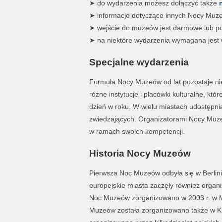
➤ do wydarzenia możesz dołączyć także
➤ informacje dotyczące innych Nocy Muz
➤ wejście do muzeów jest darmowe lub pobi
➤ na niektóre wydarzenia wymagana jest w
Specjalne wydarzenia
Formuła Nocy Muzeów od lat pozostaje nie
różne instytucje i placówki kulturalne, kt
dzień w roku. W wielu miastach udostępnia
zwiedzających. Organizatorami Nocy Muz
w ramach swoich kompetencji.
Historia Nocy Muzeów
Pierwsza Noc Muzeów odbyła się w Berlini
europejskie miasta zaczęły również organ
Noc Muzeów zorganizowano w 2003 r. w
Muzeów została zorganizowana także w Kr