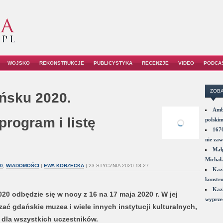
WOJSKO
REKONSTRUKCJE
PUBLICYSTYKA
RECENZJE
VIDEO
PODCA
ZOBA
ńsku 2020.
Amba
rogram i listę
polskim
1670
nie zaw
Małp
Michał
0
,
WIADOMOŚCI
|
EWA KORZECKA
| 23 STYCZNIA 2020 18:27
Kazi
konstru
Kazi
 odbędzie się w nocy z 16 na 17 maja 2020 r. W jej
wyprzed
ć gdańskie muzea i wiele innych instytucji kulturalnych,
 dla wszystkich uczestników.