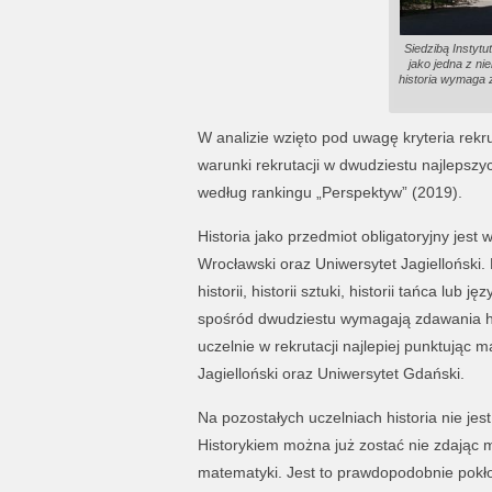
Siedzibą Instytu
jako jedna z nie
historia wymaga z
W analizie wzięto pod uwagę kryteria rekrut
warunki rekrutacji w dwudziestu najlepszy
według rankingu „Perspektyw” (2019).
Historia jako przedmiot obligatoryjny jes
Wrocławski oraz Uniwersytet Jagiellońsk
historii, historii sztuki, historii tańca lub 
spośród dwudziestu wymagają zdawania his
uczelnie w rekrutacji najlepiej punktując m
Jagielloński oraz Uniwersytet Gdański.
Na pozostałych uczelniach historia nie jes
Historykiem można już zostać nie zdając ma
matematyki. Jest to prawdopodobnie pokł