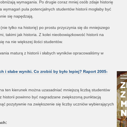
obniżają wymagania. Po drugie coraz mniej osób zdaje historię
a wymagań pula potencjalnych studentów historii mogłaby być
mnie się napędzają.
ie tylko na historię) po prostu przyczynia się do mniejszego
 takimi jak historia. Z kolei nieobowiązkowość historii na
ę na nie większej ilości studentów.
ania maturą z historii i słabych wyników opracowaliśmy w
ch i słabe wyniki. Co zrobić by było lepiej? Raport 2005-
ji na ten kierunek można uzasadniać mniejszą liczbą studentów
 z historii powinno być nagradzane zwiększoną punktacją
ąć pozytywnie na zwiększenie się liczby uczniów wybierających
ach: