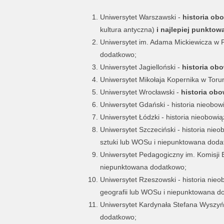
Uniwersytet Warszawski -
historia ob
kultura antyczna)
i najlepiej punktow
Uniwersytet im. Adama Mickiewicza w P
dodatkowo;
Uniwersytet Jagielloński -
historia ob
Uniwersytet Mikołaja Kopernika w Toru
Uniwersytet Wrocławski -
historia ob
Uniwersytet Gdański - historia nieobo
Uniwersytet Łódzki - historia nieobow
Uniwersytet Szczeciński - historia nieo
sztuki lub WOSu i niepunktowana doda
Uniwersytet Pedagogiczny im. Komisji 
niepunktowana dodatkowo;
Uniwersytet Rzeszowski - historia nieo
geografii lub WOSu i niepunktowana d
Uniwersytet Kardynała Stefana Wyszyń
dodatkowo;