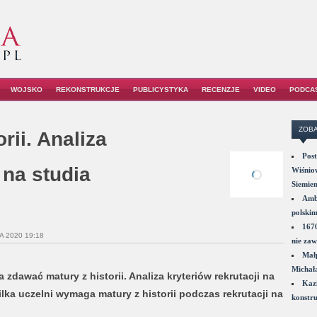
WOJSKO
REKONSTRUKCJE
PUBLICYSTYKA
RECENZJE
VIDEO
PODCA
ZOBA
rii. Analiza
Post
 na studia
Wiśniow
Siemie
Amba
polskim
1670
A 2020 19:18
nie zaw
Małp
Michał
 zdawać matury z historii. Analiza kryteriów rekrutacji na
Kazi
ilka uczelni wymaga matury z historii podczas rekrutacji na
konstru