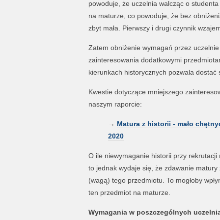
powoduje, że uczelnia walcząc o studenta 
na maturze, co powoduje, że bez obniżeni
zbyt mała. Pierwszy i drugi czynnik wzaje
Zatem obniżenie wymagań przez uczelnie (n
zainteresowania dodatkowymi przedmiotami,
kierunkach historycznych pozwala dostać si
Kwestie dotyczące mniejszego zainteresow
naszym raporcie:
→
Matura z historii - mało chętny
2020
O ile niewymaganie historii przy rekrutac
to jednak wydaje się, że zdawanie matury
(wagą) tego przedmiotu. To mogłoby wpłyn
ten przedmiot na maturze.
Wymagania w poszczególnych uczelni