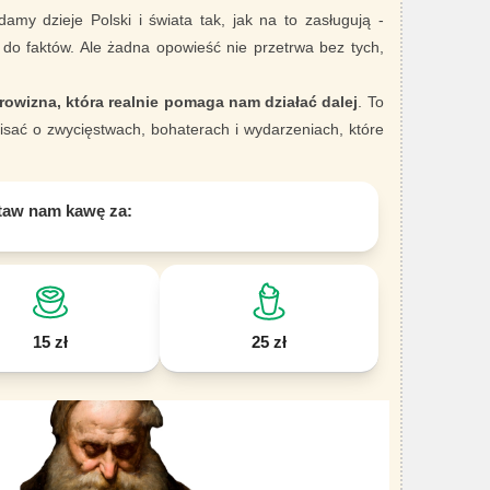
damy dzieje Polski i świata tak, jak na to zasługują -
 do faktów. Ale żadna opowieść nie przetrwa bez tych,
rowizna, która realnie pomaga nam działać dalej
. To
sać o zwycięstwach, bohaterach i wydarzeniach, które
taw nam kawę za:
15 zł
25 zł