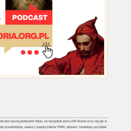
ie jest raczej pokłosiem faktu, że wszędzie poza UW historii uczy się jak w
iczenie przedmiotów, nauka z podręczników PWN, słowem: modelowy przykład