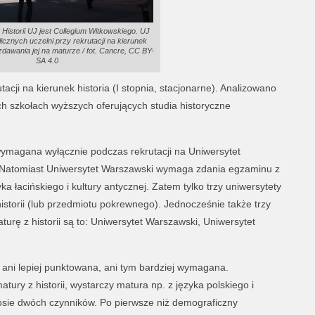
t Historii UJ jest Collegium Witkowskiego. UJ
licznych uczelni przy rekrutacji na kierunek
dawania jej na maturze / fot. Cancre, CC BY-
SA 4.0
acji na kierunek historia (I stopnia, stacjonarne). Analizowano
ch szkołach wyższych oferujących studia historyczne
t wymagana wyłącznie podczas rekrutacji na Uniwersytet
i. Natomiast Uniwersytet Warszawski wymaga zdania egzaminu z
języka łacińskiego i kultury antycznej. Zatem tylko trzy uniwersytety
torii (lub przedmiotu pokrewnego). Jednocześnie także trzy
aturę z historii są to: Uniwersytet Warszawski, Uniwersytet
t ani lepiej punktowana, ani tym bardziej wymagana.
tury z historii, wystarczy matura np. z języka polskiego i
osie dwóch czynników. Po pierwsze niż demograficzny