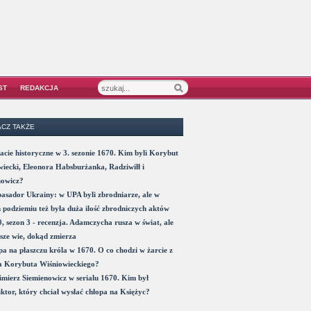
ST
REDAKCJA
CZ TAKŻE
acie historyczne w 3. sezonie 1670. Kim byli Korybut
iecki, Eleonora Habsburżanka, Radziwiłł i
nowicz?
sador Ukrainy: w UPA byli zbrodniarze, ale w
 podziemiu też była duża ilość zbrodniczych aktów
, sezon 3 - recenzja. Adamczycha rusza w świat, ale
sze wie, dokąd zmierza
a na płaszczu króla w 1670. O co chodzi w żarcie z
a Korybuta Wiśniowieckiego?
mierz Siemienowicz w serialu 1670. Kim był
ktor, który chciał wysłać chłopa na Księżyc?