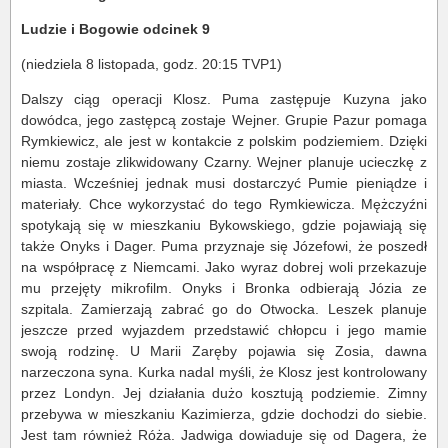
Ludzie i Bogowie odcinek 9
(niedziela 8 listopada, godz. 20:15 TVP1)
Dalszy ciąg operacji Klosz. Puma zastępuje Kuzyna jako
dowódca, jego zastępcą zostaje Wejner. Grupie Pazur pomaga
Rymkiewicz, ale jest w kontakcie z polskim podziemiem. Dzięki
niemu zostaje zlikwidowany Czarny. Wejner planuje ucieczkę z
miasta. Wcześniej jednak musi dostarczyć Pumie pieniądze i
materiały. Chce wykorzystać do tego Rymkiewicza. Mężczyźni
spotykają się w mieszkaniu Bykowskiego, gdzie pojawiają się
także Onyks i Dager. Puma przyznaje się Józefowi, że poszedł
na współpracę z Niemcami. Jako wyraz dobrej woli przekazuje
mu przejęty mikrofilm. Onyks i Bronka odbierają Józia ze
szpitala. Zamierzają zabrać go do Otwocka. Leszek planuje
jeszcze przed wyjazdem przedstawić chłopcu i jego mamie
swoją rodzinę. U Marii Zaręby pojawia się Zosia, dawna
narzeczona syna. Kurka nadal myśli, że Klosz jest kontrolowany
przez Londyn. Jej działania dużo kosztują podziemie. Zimny
przebywa w mieszkaniu Kazimierza, gdzie dochodzi do siebie.
Jest tam również Róża. Jadwiga dowiaduje się od Dagera, że