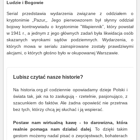
Ludzie i Bogowie
Serial przedstawia wydarzenia związane z oddziałem o
kryptonimie „Pazur„. Jego pierwowzorem był słynny oddział
bojowy kontrwywiadu o kryptonimie ”Wapiennik”, który powstał
w 1941 r., a jednym z jego głównych zadań była likwidacja osób
skazanych wyrokami sądów podziemnych. Wydarzenia, o
których mowa w serialu zainspirowane zostały prawdziwymi
akcjami, o których głośno było w okupowanej Warszawie.
Lubisz czytać nasze historie?
Na historia.org.pl codziennie opowiadamy dzieje Polski i
świata tak, jak na to zasługują - rzetelnie, pasjonująco, z
szacunkiem do faktów. Ale żadna opowieść nie przetrwa
bez tych, którzy chcą jej słuchać i ją wspierać.
Postaw nam wirtualną kawę - to darowizna, która
realnie pomaga nam działać dalej
. To dzięki takim
gestom możemy nadal pisać o zwycięstwach, bohaterach