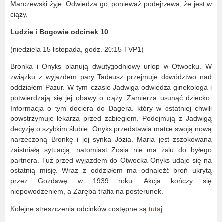
Marczewski żyje. Odwiedza go, ponieważ podejrzewa, że jest w
ciąży.
Ludzie i Bogowie odcinek 10
(niedziela 15 listopada, godz. 20:15 TVP1)
Bronka i Onyks planują dwutygodniowy urlop w Otwocku. W
związku z wyjazdem pary Tadeusz przejmuje dowództwo nad
oddziałem Pazur. W tym czasie Jadwiga odwiedza ginekologa i
potwierdzają się jej obawy o ciąży. Zamierza usunąć dziecko.
Informacja o tym dociera do Dagera, który w ostatniej chwili
powstrzymuje lekarza przed zabiegiem. Podejmują z Jadwigą
decyzję o szybkim ślubie. Onyks przedstawia matce swoją nową
narzeczoną Bronkę i jej synka Józia. Maria jest zszokowana
zaistniałą sytuacją, natomiast Zosia nie ma żalu do byłego
partnera. Tuż przed wyjazdem do Otwocka Onyks udaje się na
ostatnią misję. Wraz z oddziałem ma odnaleźć broń ukrytą
przez Gozdawę w 1939 roku. Akcja kończy się
niepowodzeniem, a Zaręba trafia na posterunek.
Kolejne streszczenia odcinków dostępne są
tutaj
.