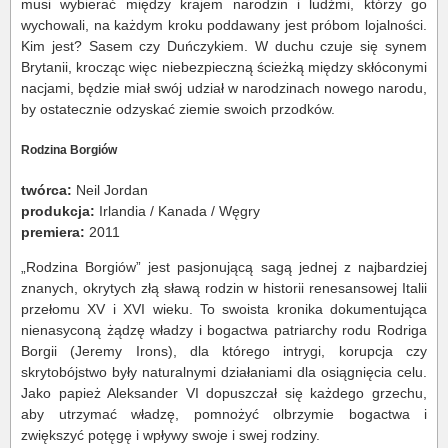
musi wybierać między krajem narodzin i ludźmi, którzy go
wychowali, na każdym kroku poddawany jest próbom lojalności.
Kim jest? Sasem czy Duńczykiem. W duchu czuje się synem
Brytanii, krocząc więc niebezpieczną ścieżką między skłóconymi
nacjami, będzie miał swój udział w narodzinach nowego narodu,
by ostatecznie odzyskać ziemie swoich przodków.
Rodzina Borgiów
twórca:
Neil Jordan
produkcja:
Irlandia / Kanada / Węgry
premiera:
2011
„Rodzina Borgiów” jest pasjonującą sagą jednej z najbardziej
znanych, okrytych złą sławą rodzin w historii renesansowej Italii
przełomu XV i XVI wieku. To swoista kronika dokumentująca
nienasyconą żądzę władzy i bogactwa patriarchy rodu Rodriga
Borgii (Jeremy Irons), dla którego intrygi, korupcja czy
skrytobójstwo były naturalnymi działaniami dla osiągnięcia celu.
Jako papież Aleksander VI dopuszczał się każdego grzechu,
aby utrzymać władzę, pomnożyć olbrzymie bogactwa i
zwiększyć potęgę i wpływy swoje i swej rodziny.