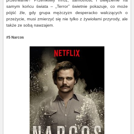
przetrwanie? Przenikliwy mróz, samotność i uwięzienie na
samym końcu świata – „Terror” świetnie pokazuje, co może
pójść źle, gdy grupa mężczyzn desperacko walczących o
przeżycie, musi zmierzyć się nie tylko z żywiołami przyrody, ale
także ze sobą nawzajem.
#5 Narcos