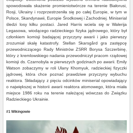
spowodowała skażenie promieniotwórcze na terenie Białorusi,
Rosji, Ukrainy i rozprzestrzeniła się po całej Europie, w tym w
Polsce, Skandynawii, Europie Środkowej i Zachodniej. Miniserial
śledzi losy kilku postaci. Jared Harris wciela się w Walerija
Legasowa, wiodącego radzieckiego fizyka jądrowego, który był
członkiem komisji badającej przyczyny awarii i jako pierwszy
zrozumiał skalę katastrofy. Stellan Skarsgård gra zastępcę
przewodniczącego Rady Ministrów ZSRR Borysa Szczerbinę,
który z kremlowskiego nadania przewodniczył pracom rządowej
komisji ds. Czarnobyla w pierwszych godzinach po awarii. Emily
Watson zobaczymy w roli Ulany Khomyuk, radzieckiej fizyczki
jądrowej, która chce poznać prawdziwe przyczyny wybuchu
reaktora. Składający z pięciu odcinków miniserial opowiadający
o największej w historii awarii reaktora atomowego, która miała
miejsce 1986 roku na terenie należącej wówczas do Związku
Radzieckiego Ukrainie.
#1 Wikingowie