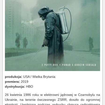
produkcja:
USA / Wielka Brytania
premiera:
2019
dystrybucja:
HBO
26 kwietnia 1986 roku w elektrowni jądrowej w Czarnobylu na
Ukrainie, na terenie ówczesnego ZSRR, doszło do ogromnej
eksplozji. Uwolniona podczas wybuchu chmura radioaktywna