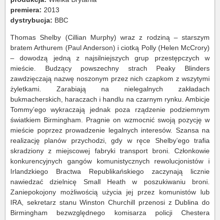
premiera:
2013
dystrybucja:
BBC
Thomas Shelby (Cillian Murphy) wraz z rodziną – starszym
bratem Arthurem (Paul Anderson) i ciotką Polly (Helen McCrory)
– dowodzą jedną z najsilniejszych grup przestępczych w
mieście. Budzący powszechny strach Peaky Blinders
zawdzięczają nazwę noszonym przez nich czapkom z wszytymi
żyletkami. Zarabiają na nielegalnych zakładach
bukmacherskich, haraczach i handlu na czarnym rynku. Ambicje
Tommy’ego wykraczają jednak poza rządzenie podziemnym
światkiem Birmingham. Pragnie on wzmocnić swoją pozycję w
mieście poprzez prowadzenie legalnych interesów. Szansa na
realizację planów przychodzi, gdy w ręce Shelby’ego trafia
skradziony z miejscowej fabryki transport broni. Członkowie
konkurencyjnych gangów komunistycznych rewolucjonistów i
Irlandzkiego Bractwa Republikańskiego zaczynają licznie
nawiedzać dzielnicę Small Heath w poszukiwaniu broni.
Zaniepokojony możliwością użycia jej przez komunistów lub
IRA, sekretarz stanu Winston Churchill przenosi z Dublina do
Birmingham bezwzględnego komisarza policji Chestera