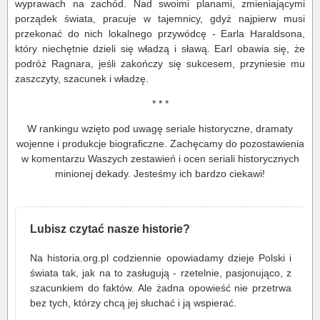
wyprawach na zachód. Nad swoimi planami, zmieniającymi
porządek świata, pracuje w tajemnicy, gdyż najpierw musi
przekonać do nich lokalnego przywódcę - Earla Haraldsona,
który niechętnie dzieli się władzą i sławą. Earl obawia się, że
podróż Ragnara, jeśli zakończy się sukcesem, przyniesie mu
zaszczyty, szacunek i władzę.
* * *
W rankingu wzięto pod uwagę seriale historyczne, dramaty
wojenne i produkcje biograficzne. Zachęcamy do pozostawienia
w komentarzu Waszych zestawień i ocen seriali historycznych
minionej dekady. Jesteśmy ich bardzo ciekawi!
Lubisz czytać nasze historie?
Na historia.org.pl codziennie opowiadamy dzieje Polski i
świata tak, jak na to zasługują - rzetelnie, pasjonująco, z
szacunkiem do faktów. Ale żadna opowieść nie przetrwa
bez tych, którzy chcą jej słuchać i ją wspierać.