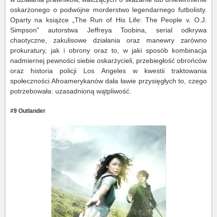
oskarżonego o podwójne morderstwo legendarnego futbolisty.
Oparty na książce „The Run of His Life: The People v. O.J.
Simpson” autorstwa Jeffreya Toobina, serial odkrywa
chaotyczne, zakulisowe działania oraz manewry zarówno
prokuratury, jak i obrony oraz to, w jaki sposób kombinacja
nadmiernej pewności siebie oskarżycieli, przebiegłość obrońców
oraz historia policji Los Angeles w kwestii traktowania
społeczności Afroamerykanów dała ławie przysięgłych to, czego
potrzebowała: uzasadnioną wątpliwość.
#9 Outlander