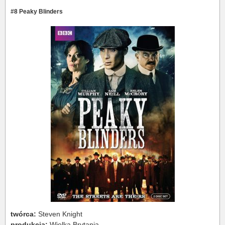
#8 Peaky Blinders
twórca:
Steven Knight
produkcja:
Wielka Brytania