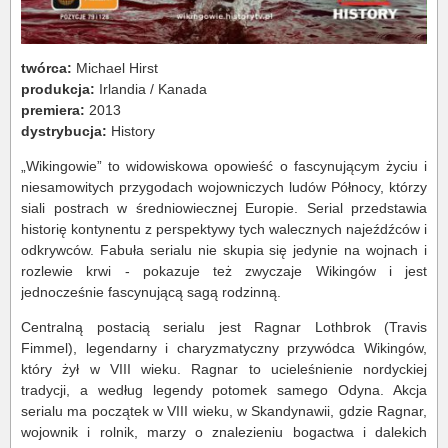
twórca:
Michael Hirst
produkcja:
Irlandia / Kanada
premiera:
2013
dystrybucja:
History
„Wikingowie” to widowiskowa opowieść o fascynującym życiu i
niesamowitych przygodach wojowniczych ludów Północy, którzy
siali postrach w średniowiecznej Europie. Serial przedstawia
historię kontynentu z perspektywy tych walecznych najeźdźców i
odkrywców. Fabuła serialu nie skupia się jedynie na wojnach i
rozlewie krwi - pokazuje też zwyczaje Wikingów i jest
jednocześnie fascynującą sagą rodzinną.
Centralną postacią serialu jest Ragnar Lothbrok (Travis
Fimmel), legendarny i charyzmatyczny przywódca Wikingów,
który żył w VIII wieku. Ragnar to ucieleśnienie nordyckiej
tradycji, a według legendy potomek samego Odyna. Akcja
serialu ma początek w VIII wieku, w Skandynawii, gdzie Ragnar,
wojownik i rolnik, marzy o znalezieniu bogactwa i dalekich