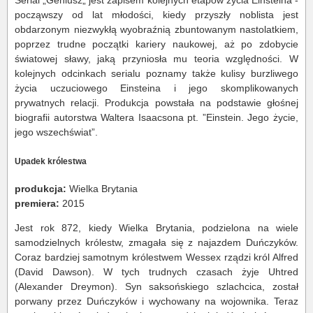
Serial „Geniusz„ jest zapisem kolejnych etapów życia Einsteina -
począwszy od lat młodości, kiedy przyszły noblista jest
obdarzonym niezwykłą wyobraźnią zbuntowanym nastolatkiem,
poprzez trudne początki kariery naukowej, aż po zdobycie
światowej sławy, jaką przyniosła mu teoria względności. W
kolejnych odcinkach serialu poznamy także kulisy burzliwego
życia uczuciowego Einsteina i jego skomplikowanych
prywatnych relacji. Produkcja powstała na podstawie głośnej
biografii autorstwa Waltera Isaacsona pt. ”Einstein. Jego życie,
jego wszechświat”.
Upadek królestwa
produkcja:
Wielka Brytania
premiera:
2015
Jest rok 872, kiedy Wielka Brytania, podzielona na wiele
samodzielnych królestw, zmagała się z najazdem Duńczyków.
Coraz bardziej samotnym królestwem Wessex rządzi król Alfred
(David Dawson). W tych trudnych czasach żyje Uhtred
(Alexander Dreymon). Syn saksońskiego szlachcica, został
porwany przez Duńczyków i wychowany na wojownika. Teraz