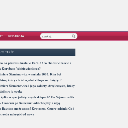
ST
REDAKCJA
CZ TAKŻE
a na płaszczu króla w 1670. O co chodzi w żarcie z
a Korybuta Wiśniowieckiego?
mierz Siemienowicz w serialu 1670. Kim był
ktor, który chciał wysłać chłopa na Księżyc?
mierz Siemienowicz i jego rakiety. Artylerzysta, który
ził swoją epokę
 tylko w specjalistycznych sklepach? Do Sejmu trafiła
. Francuzi po Azincourt odetchnęliby z ulgą
 Bautista może zostać Kratosem. Cztery odcinki God
trzeba nakręcić od nowa