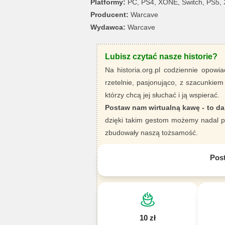
Platformy:
PC, PS4, XONE, Switch, PS5,
Producent:
Warcave
Wydawca:
Warcave
Lubisz czytać nasze historie?
Na historia.org.pl codziennie opowia
rzetelnie, pasjonująco, z szacunkiem
którzy chcą jej słuchać i ją wspierać.
Postaw nam wirtualną kawę - to da
dzięki takim gestom możemy nadal pi
zbudowały naszą tożsamość.
Pos
10 zł