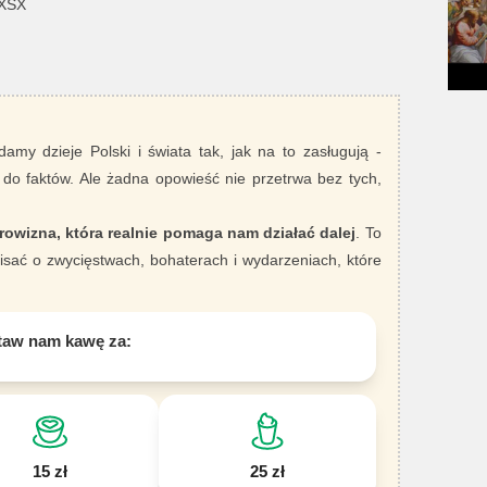
 XSX
damy dzieje Polski i świata tak, jak na to zasługują -
 do faktów. Ale żadna opowieść nie przetrwa bez tych,
rowizna, która realnie pomaga nam działać dalej
. To
sać o zwycięstwach, bohaterach i wydarzeniach, które
taw nam kawę za:
15 zł
25 zł