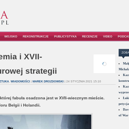
WOJSKO
REKONSTRUKCJE
PUBLICYSTYKA
RECENZJE
VIDEO
PODCA
ZOBA
mia i XVII-
Małp
rowej strategii
Michał
Kazi
konstru
SZTUKA
,
WIADOMOŚCI
|
MAREK DROZDOWSKI
| 24 STYCZNIA 2021 15:10
Kazi
wyprzed
której fabuła osadzona jest w XVII-wiecznym mieście.
Łuki
petycja
ru Belgii i Holandii.
Dave
of War 