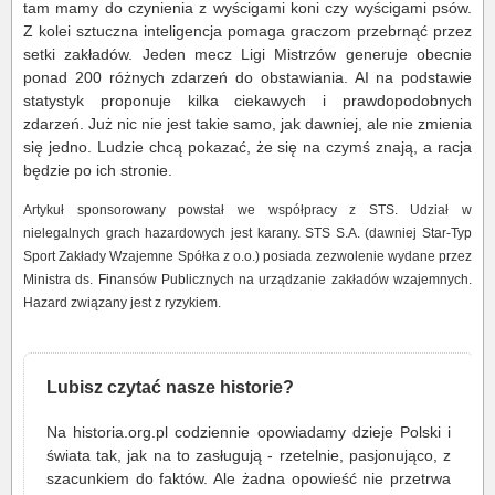
tam mamy do czynienia z wyścigami koni czy wyścigami psów.
Z kolei sztuczna inteligencja pomaga graczom przebrnąć przez
setki zakładów. Jeden mecz Ligi Mistrzów generuje obecnie
ponad 200 różnych zdarzeń do obstawiania. AI na podstawie
statystyk proponuje kilka ciekawych i prawdopodobnych
zdarzeń. Już nic nie jest takie samo, jak dawniej, ale nie zmienia
się jedno. Ludzie chcą pokazać, że się na czymś znają, a racja
będzie po ich stronie.
Artykuł sponsorowany powstał we współpracy z STS. Udział w
nielegalnych grach hazardowych jest karany. STS S.A. (dawniej Star-Typ
Sport Zakłady Wzajemne Spółka z o.o.) posiada zezwolenie wydane przez
Ministra ds. Finansów Publicznych na urządzanie zakładów wzajemnych.
Hazard związany jest z ryzykiem.
Lubisz czytać nasze historie?
Na historia.org.pl codziennie opowiadamy dzieje Polski i
świata tak, jak na to zasługują - rzetelnie, pasjonująco, z
szacunkiem do faktów. Ale żadna opowieść nie przetrwa