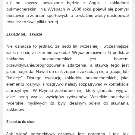
już na zawsze powiązane będzie z Anglią i zakładami
bukmacherskimi. Na Wyspach w 1888 roku pojawił się pomysł
obstawiania zdarzeń sportowych, a to właśnie wtedy następował
również rozkwit piłki nożnej.
Zakłady od… zawsze
Nie oznacza to jednak, że setki lat wcześniej i wcześniejsze
wieki nikt się z nikim nie zakładał. Wręcz przeciwnie. U podstaw
zakładów bukmacherskich jest bowiem
przewidywanie/prognozowanie zdarzenia, a stawką tego jest
jakaś nagroda. Nawet do dziś znajomi zakładają się o „rację„ lub
”kolację”. Dlatego ewolucję zakładów bukmacherskich, jako
elementu rozrywki i rozgrywki należy rozpatrywać w kontekście
starożytnym. W Rzymie zakładano się, który gladiator wygra,
jakie będą wyniki wyścigów rydwanów. Wszelkie pojedynki
rycerskie, myśliwych itd. były idealnym polem do stawiania
zakładów.
Z punktu do sieci
Jak widać perspektywa czasowa jest ogromna i tak, jak