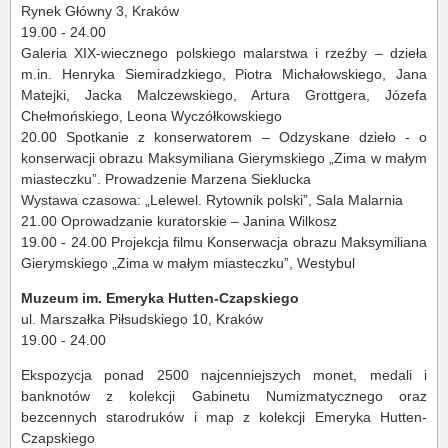
Rynek Główny 3, Kraków
19.00 - 24.00
Galeria XIX-wiecznego polskiego malarstwa i rzeźby – dzieła
m.in. Henryka Siemiradzkiego, Piotra Michałowskiego, Jana
Matejki, Jacka Malczewskiego, Artura Grottgera, Józefa
Chełmońskiego, Leona Wyczółkowskiego
20.00 Spotkanie z konserwatorem – Odzyskane dzieło - o
konserwacji obrazu Maksymiliana Gierymskiego „Zima w małym
miasteczku”. Prowadzenie Marzena Sieklucka
Wystawa czasowa: „Lelewel. Rytownik polski”, Sala Malarnia
21.00 Oprowadzanie kuratorskie – Janina Wilkosz
19.00 - 24.00 Projekcja filmu Konserwacja obrazu Maksymiliana
Gierymskiego „Zima w małym miasteczku”, Westybul
Muzeum im. Emeryka Hutten-Czapskiego
ul. Marszałka Piłsudskiego 10, Kraków
19.00 - 24.00
Ekspozycja ponad 2500 najcenniejszych monet, medali i
banknotów z kolekcji Gabinetu Numizmatycznego oraz
bezcennych starodruków i map z kolekcji Emeryka Hutten-
Czapskiego