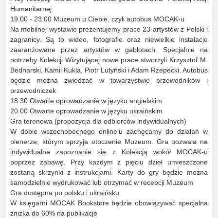
Humanitarnej
19.00 - 23.00 Muzeum u Ciebie, czyli autobus MOCAK-u
Na mobilnej wystawie prezentujemy prace 23 artystów z Polski i
zagranicy. Są to wideo, fotografie oraz niewielkie instalacje
zaaranżowane przez artystów w gablotach. Specjalnie na
potrzeby Kolekcji Wizytującej nowe prace stworzyli Krzysztof M.
Bednarski, Kamil Kukla, Piotr Lutyński i Adam Rzepecki. Autobus
będzie można zwiedzać w towarzystwie przewodników i
przewodniczek
18.30 Otwarte oprowadzanie w języku angielskim
20.00 Otwarte oprowadzanie w języku ukraińskim
Gra terenowa (propozycja dla odbiorców indywidualnych)
W dobie wszechobecnego online’u zachęcamy do działań w
plenerze, którym sprzyja otoczenie Muzeum. Gra pozwala na
indywidualne zapoznanie się z Kolekcją wokół MOCAK-u
poprzez zabawę. Przy każdym z pięciu dzieł umieszczone
zostaną skrzynki z instrukcjami. Karty do gry będzie można
samodzielnie wydrukować lub otrzymać w recepcji Muzeum
Gra dostępna po polsku i ukraińsku
W księgarni MOCAK Bookstore będzie obowiązywać specjalna
zniżka do 60% na publikacje