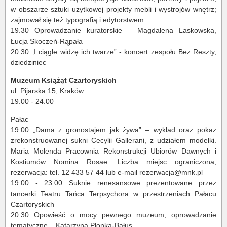
w obszarze sztuki użytkowej projekty mebli i wystrojów wnętrz;
zajmował się też typografią i edytorstwem
19.30 Oprowadzanie kuratorskie – Magdalena Laskowska,
Łucja Skoczeń-Rąpała
20.30 „I ciągle widzę ich twarze” - koncert zespołu Bez Reszty,
dziedziniec
Muzeum Książąt Czartoryskich
ul. Pijarska 15, Kraków
19.00 - 24.00
Pałac
19.00 „Dama z gronostajem jak żywa” – wykład oraz pokaz
zrekonstruowanej sukni Cecylii Gallerani, z udziałem modelki.
Maria Molenda Pracownia Rekonstrukcji Ubiorów Dawnych i
Kostiumów Nomina Rosae. Liczba miejsc ograniczona,
rezerwacja: tel. 12 433 57 44 lub e-mail rezerwacja@mnk.pl
19.00 - 23.00 Suknie renesansowe prezentowane przez
tancerki Teatru Tańca Terpsychora w przestrzeniach Pałacu
Czartoryskich
20.30 Opowieść o mocy pewnego muzeum, oprowadzanie
tematyczne – Katarzyna Płonka-Bałus