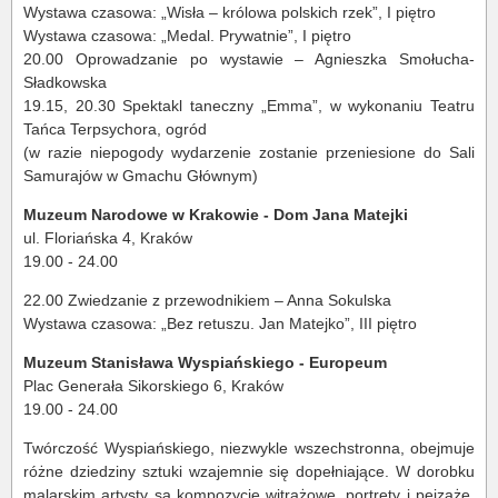
Wystawa czasowa: „Wisła – królowa polskich rzek”, I piętro
Wystawa czasowa: „Medal. Prywatnie”, I piętro
20.00 Oprowadzanie po wystawie – Agnieszka Smołucha-
Sładkowska
19.15, 20.30 Spektakl taneczny „Emma”, w wykonaniu Teatru
Tańca Terpsychora, ogród
(w razie niepogody wydarzenie zostanie przeniesione do Sali
Samurajów w Gmachu Głównym)
Muzeum Narodowe w Krakowie - Dom Jana Matejki
ul. Floriańska 4, Kraków
19.00 - 24.00
22.00 Zwiedzanie z przewodnikiem – Anna Sokulska
Wystawa czasowa: „Bez retuszu. Jan Matejko”, III piętro
Muzeum Stanisława Wyspiańskiego - Europeum
Plac Generała Sikorskiego 6, Kraków
19.00 - 24.00
Twórczość Wyspiańskiego, niezwykle wszechstronna, obejmuje
różne dziedziny sztuki wzajemnie się dopełniające. W dorobku
malarskim artysty są kompozycje witrażowe, portrety i pejzaże,