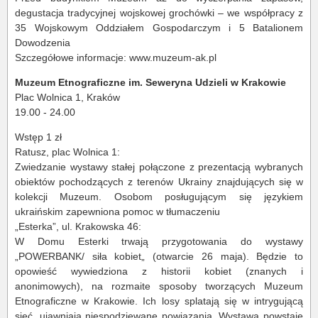
degustacja tradycyjnej wojskowej grochówki – we współpracy z
35 Wojskowym Oddziałem Gospodarczym i 5 Batalionem
Dowodzenia
Szczegółowe informacje: www.muzeum-ak.pl
Muzeum Etnograficzne im. Seweryna Udzieli w Krakowie
Plac Wolnica 1, Kraków
19.00 - 24.00
Wstęp 1 zł
Ratusz, plac Wolnica 1:
Zwiedzanie wystawy stałej połączone z prezentacją wybranych
obiektów pochodzących z terenów Ukrainy znajdujących się w
kolekcji Muzeum. Osobom posługującym się językiem
ukraińskim zapewniona pomoc w tłumaczeniu
„Esterka”, ul. Krakowska 46:
W Domu Esterki trwają przygotowania do wystawy
„POWERBANK/ siła kobiet„ (otwarcie 26 maja). Będzie to
opowieść wywiedziona z historii kobiet (znanych i
anonimowych), na rozmaite sposoby tworzących Muzeum
Etnograficzne w Krakowie. Ich losy splatają się w intrygującą
sieć, ujawniają niespodziewane powiązania. Wystawa powstaje