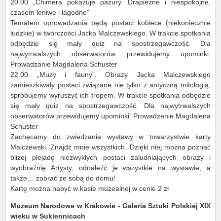
20.00 „Chimera pokazuje pazury. Drapieżne i niespokojne,
czasem leniwe i łagodne”
Tematem oprowadzania będą postaci kobiece (niekoniecznie
ludzkie) w twórczości Jacka Malczewskiego. W trakcie spotkania
odbędzie się mały quiz na spostrzegawczość. Dla
najwytrwalszych obserwatorów przewidujemy upominki.
Prowadzanie Magdalena Schuster
22.00 „Muzy i fauny”. Obrazy Jacka Malczewskiego
zamieszkiwały postaci związane nie tylko z antyczną mitologią;
spróbujemy wyruszyć ich tropem. W trakcie spotkania odbędzie
się mały quiz na spostrzegawczość. Dla najwytrwalszych
obserwatorów przewidujemy upominki. Prowadzenie Magdalena
Schuster
Zachęcamy do zwiedzania wystawy w towarzystwie karty
Malczewski. Znajdź mnie wszystkich. Dzięki niej można poznać
bliżej plejadę niezwykłych postaci zaludniających obrazy i
wyobraźnię Artysty, odnaleźć je wszystkie na wystawie, a
także… zabrać ze sobą do domu!
Kartę można nabyć w kasie muzealnej w cenie 2 zł
Muzeum Narodowe w Krakowie - Galeria Sztuki Polskiej XIX
wieku w Sukiennicach