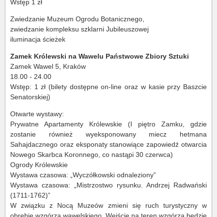
Wstęp 1 zł
Zwiedzanie Muzeum Ogrodu Botanicznego,
zwiedzanie kompleksu szklarni Jubileuszowej
iluminacja ścieżek
Zamek Królewski na Wawelu Państwowe Zbiory Sztuki
Zamek Wawel 5, Kraków
18.00 - 24.00
Wstęp: 1 zł (bilety dostępne on-line oraz w kasie przy Baszcie
Senatorskiej)
Otwarte wystawy:
Prywatne Apartamenty Królewskie (I piętro Zamku, gdzie
zostanie również wyeksponowany miecz hetmana
Sahajdacznego oraz eksponaty stanowiące zapowiedź otwarcia
Nowego Skarbca Koronnego, co nastąpi 30 czerwca)
Ogrody Królewskie
Wystawa czasowa: „Wyczółkowski odnaleziony”
Wystawa czasowa: „Mistrzostwo rysunku. Andrzej Radwański
(1711-1762)”
W związku z Nocą Muzeów zmieni się ruch turystyczny w
obrębie wzgórza wawelskiego. Wejście na teren wzgórza będzie