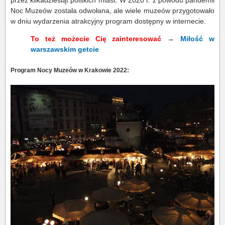
przez kilkadziesiąt polskich miast. W 2020 r. z powodu pandemii
Noc Muzeów została odwołana, ale wiele muzeów przygotowało
w dniu wydarzenia atrakcyjny program dostępny w internecie.
To też możecie Cię zainteresować
→
Miłość w
warszawskim getcie
Program Nocy Muzeów w Krakowie 2022: