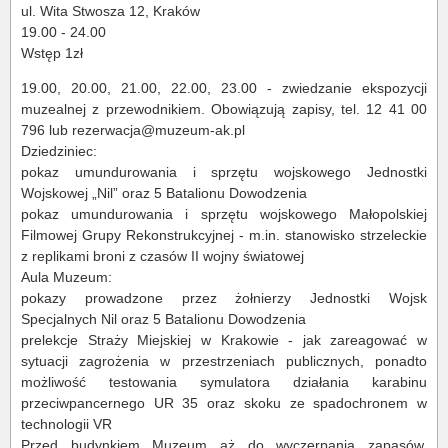
ul. Wita Stwosza 12, Kraków
19.00 - 24.00
Wstęp 1zł
19.00, 20.00, 21.00, 22.00, 23.00 - zwiedzanie ekspozycji
muzealnej z przewodnikiem. Obowiązują zapisy, tel. 12 41 00
796 lub rezerwacja@muzeum-ak.pl
Dziedziniec:
pokaz umundurowania i sprzętu wojskowego Jednostki
Wojskowej „Nil” oraz 5 Batalionu Dowodzenia
pokaz umundurowania i sprzętu wojskowego Małopolskiej
Filmowej Grupy Rekonstrukcyjnej - m.in. stanowisko strzeleckie
z replikami broni z czasów II wojny światowej
Aula Muzeum:
pokazy prowadzone przez żołnierzy Jednostki Wojsk
Specjalnych Nil oraz 5 Batalionu Dowodzenia
prelekcje Straży Miejskiej w Krakowie - jak zareagować w
sytuacji zagrożenia w przestrzeniach publicznych, ponadto
możliwość testowania symulatora działania karabinu
przeciwpancernego UR 35 oraz skoku ze spadochronem w
technologii VR
Przed budynkiem Muzeum aż do wyczerpania zapasów,