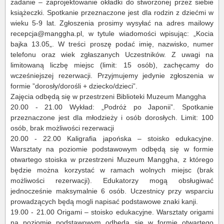
zadanie – zaprojektowanie okładki do stworzonej przez siebie
książeczki. Spotkanie przeznaczone jest dla rodzin z dziećmi w
wieku 5-9 lat. Zgłoszenia prosimy wysyłać na adres mailowy
recepcja@manggha.pl, w tytule wiadomości wpisując: „Kocia
bajka 13.05„. W treści proszę podać imię, nazwisko, numer
telefonu oraz wiek zgłaszanych Uczestników. Z uwagi na
limitowaną liczbę miejsc (limit: 15 osób), zachęcamy do
wcześniejszej rezerwacji. Przyjmujemy jedynie zgłoszenia w
formie ”dorosły/dorośli + dziecko/dzieci”.
Zajęcia odbędą się w przestrzeni Biblioteki Muzeum Manggha
20.00 - 21.00 Wykład: „Podróż po Japonii”. Spotkanie
przeznaczone jest dla młodzieży i osób dorosłych. Limit: 100
osób, brak możliwości rezerwacji
20.00 - 22.00 Kaligrafia japońska – stoisko edukacyjne.
Warsztaty na poziomie podstawowym odbędą się w formie
otwartego stoiska w przestrzeni Muzeum Manggha, z którego
będzie można korzystać w ramach wolnych miejsc (brak
możliwości rezerwacji). Edukatorzy mogą obsługiwać
jednocześnie maksymalnie 6 osób. Uczestnicy przy wsparciu
prowadzących będą mogli napisać podstawowe znaki kanji.
19.00 - 21.00 Origami – stoisko edukacyjne. Warsztaty origami
na poziomie podstawowym odbędą się w formie otwartego