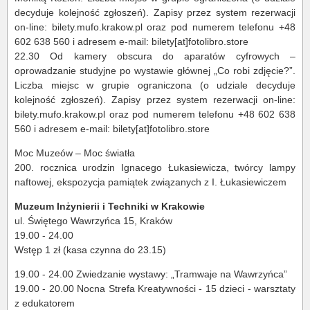
decyduje kolejność zgłoszeń). Zapisy przez system rezerwacji
on-line: bilety.mufo.krakow.pl oraz pod numerem telefonu +48
602 638 560 i adresem e-mail: bilety[at]fotolibro.store
22.30 Od kamery obscura do aparatów cyfrowych –
oprowadzanie studyjne po wystawie głównej „Co robi zdjęcie?”.
Liczba miejsc w grupie ograniczona (o udziale decyduje
kolejność zgłoszeń). Zapisy przez system rezerwacji on-line:
bilety.mufo.krakow.pl oraz pod numerem telefonu +48 602 638
560 i adresem e-mail: bilety[at]fotolibro.store
Moc Muzeów – Moc światła
200. rocznica urodzin Ignacego Łukasiewicza, twórcy lampy
naftowej, ekspozycja pamiątek związanych z I. Łukasiewiczem
Muzeum Inżynierii i Techniki w Krakowie
ul. Świętego Wawrzyńca 15, Kraków
19.00 - 24.00
Wstęp 1 zł (kasa czynna do 23.15)
19.00 - 24.00 Zwiedzanie wystawy: „Tramwaje na Wawrzyńca”
19.00 - 20.00 Nocna Strefa Kreatywności - 15 dzieci - warsztaty
z edukatorem