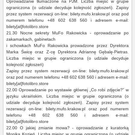
Oprowadzanie tłumaczone na PJM. Liczba miejsc w grupie
ograniczona (o udziale decyduje kolejność zgłoszeń). Zapisy
przez system rezerwacji on-line: bilety.mufo.krakow.pl oraz pod
numerem telefonu +48 602 638 560 i adresem e-mail:
bilety[at]fotolibro.store
21.30 Nocne sekrety MuFo Rakowicka - oprowadzanie po
zakamarkach, gabinetach
i schowkach MuFo Rakowicka prowadzone przez Dyrektora
Marka Świcę oraz Z-cę Dyrektora Adriannę Gębalę-Pietras.
Liczba miejsc w grupie ograniczona (o udziale decyduje
kolejność zgłoszeń)
Zapisy przez system rezerwacji on-line: bilety.mufo.krakow.pl
oraz pod numerem telefonu +48 602 638 560 i adresem e-mail:
bilety[at]fotolibro.store
22.00 Oprowadzanie po wystawie głównej „Co robi zdjęcie?” w
języku ukraińskim. Liczba miejsc w grupie ograniczona (o
udziale decyduje kolejność zgłoszeń). Zapisy przez system
rezerwacji on-line: bilety.mufo.krakow.pl oraz pod numerem
telefonu +48 602 638 560 i adresem e-mail:
bilety[at]fotolibro.store
22.00 O jakiej zmianie mowa? - oprowadzanie z kuratorką
Moniką Kozień. Liczba miejsc w grupie ograniczona (o udziale