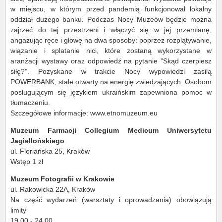
w miejscu, w którym przed pandemią funkcjonował lokalny
oddział dużego banku. Podczas Nocy Muzeów będzie można
zajrzeć do tej przestrzeni i włączyć się w jej przemianę,
angażując ręce i głowę na dwa sposoby: poprzez rozplątywanie,
wiązanie i splatanie nici, które zostaną wykorzystane w
aranżacji wystawy oraz odpowiedź na pytanie ”Skąd czerpiesz
siłę?”. Pozyskane w trakcie Nocy wypowiedzi zasilą
POWERBANK, stale otwarty na energię zwiedzających. Osobom
posługującym się językiem ukraińskim zapewniona pomoc w
tłumaczeniu.
Szczegółowe informacje: www.etnomuzeum.eu
Muzeum Farmacji Collegium Medicum Uniwersytetu
Jagiellońskiego
ul. Floriańska 25, Kraków
Wstęp 1 zł
Muzeum Fotografii w Krakowie
ul. Rakowicka 22A, Kraków
Na część wydarzeń (warsztaty i oprowadzania) obowiązują
limity
19.00 - 24.00