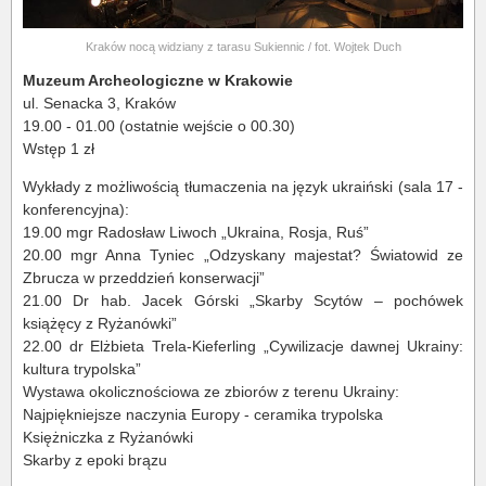
Kraków nocą widziany z tarasu Sukiennic / fot. Wojtek Duch
Muzeum Archeologiczne w Krakowie
ul. Senacka 3, Kraków
19.00 - 01.00 (ostatnie wejście o 00.30)
Wstęp 1 zł
Wykłady z możliwością tłumaczenia na język ukraiński (sala 17 -
konferencyjna):
19.00 mgr Radosław Liwoch „Ukraina, Rosja, Ruś”
20.00 mgr Anna Tyniec „Odzyskany majestat? Światowid ze
Zbrucza w przeddzień konserwacji”
21.00 Dr hab. Jacek Górski „Skarby Scytów – pochówek
książęcy z Ryżanówki”
22.00 dr Elżbieta Trela-Kieferling „Cywilizacje dawnej Ukrainy:
kultura trypolska”
Wystawa okolicznościowa ze zbiorów z terenu Ukrainy:
Najpiękniejsze naczynia Europy - ceramika trypolska
Księżniczka z Ryżanówki
Skarby z epoki brązu