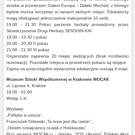
stoiska w przestrzeni Galerii Europa – Daleki Wschód, z którego
będzie można korzystać w ramach wolnych miejsc. Edukatorzy
mogą obsługiwać jednocześnie maksymalnie 10 osób
19.00 - 21.30 Pokaz parzenia herbaty prowadzony przez
Stowarzyszenie Drogi Herbaty SENSHIN-KAI
19.00 - 19.30 I pokaz
20.00 - 20.30 II pokaz
21.00 - 21.30 III pokaz
Organizator zapewnia 20 miejsc siedzących (brak możliwości
rezerwacji). Pozostałe miejsca w przestrzeni pokazu są stojące
Zapisy na poszczególne wydarzenia edukacyjne ruszają 4 maja
Muzeum Sztuki Współczesnej w Krakowie MOCAK
ul. Lipowa 4, Kraków
18.00 - 01.00
Wstęp 1 zł
Wystawy:
„Polityka w sztuce”,
Franciszek Orłowski „Ta krew jest dla ciebie”,
„Ostatni szwajcarscy ocalali z Holokaustu”.
Przy recepcji MOCAK-u - zbiórka „SOS Ukraina” Polskiej Akcji