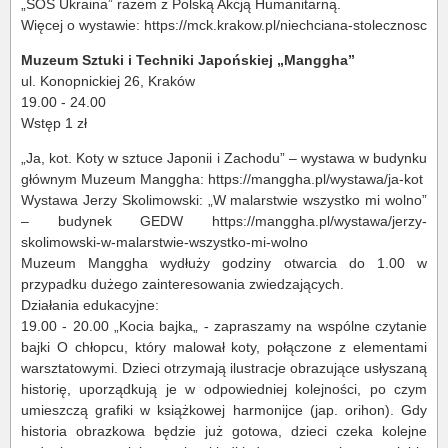
„SOS Ukraina” razem z Polską Akcją Humanitarną.
Więcej o wystawie: https://mck.krakow.pl/niechciana-stolecznosc
Muzeum Sztuki i Techniki Japońskiej „Manggha”
ul. Konopnickiej 26, Kraków
19.00 - 24.00
Wstęp 1 zł
„Ja, kot. Koty w sztuce Japonii i Zachodu” – wystawa w budynku
głównym Muzeum Manggha: https://manggha.pl/wystawa/ja-kot
Wystawa Jerzy Skolimowski: „W malarstwie wszystko mi wolno”
– budynek GEDW https://manggha.pl/wystawa/jerzy-
skolimowski-w-malarstwie-wszystko-mi-wolno
Muzeum Manggha wydłuży godziny otwarcia do 1.00 w
przypadku dużego zainteresowania zwiedzających.
Działania edukacyjne:
19.00 - 20.00 „Kocia bajka„ - zapraszamy na wspólne czytanie
bajki O chłopcu, który malował koty, połączone z elementami
warsztatowymi. Dzieci otrzymają ilustracje obrazujące usłyszaną
historię, uporządkują je w odpowiedniej kolejności, po czym
umieszczą grafiki w książkowej harmonijce (jap. orihon). Gdy
historia obrazkowa będzie już gotowa, dzieci czeka kolejne