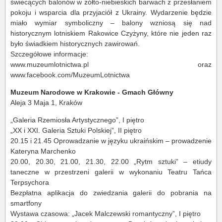
świecących balonów w żółto-niebieskich barwach z przesłaniem
pokoju i wsparcia dla przyjaciół z Ukrainy. Wydarzenie będzie
miało wymiar symboliczny – balony wzniosą się nad
historycznym lotniskiem Rakowice Czyżyny, które nie jeden raz
było świadkiem historycznych zawirowań.
Szczegółowe informacje:
www.muzeumlotnictwa.pl oraz
www.facebook.com/MuzeumLotnictwa
Muzeum Narodowe w Krakowie - Gmach Główny
Aleja 3 Maja 1, Kraków
„Galeria Rzemiosła Artystycznego”, I piętro
„XX i XXI. Galeria Sztuki Polskiej”, II piętro
20.15 i 21.45 Oprowadzanie w języku ukraińskim – prowadzenie
Kateryna Marchenko
20.00, 20.30, 21.00, 21.30, 22.00 „Rytm sztuki” – etiudy
taneczne w przestrzeni galerii w wykonaniu Teatru Tańca
Terpsychora
Bezpłatna aplikacja do zwiedzania galerii do pobrania na
smartfony
Wystawa czasowa: „Jacek Malczewski romantyczny”, I piętro