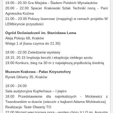
19.00 - 20.30 Gra Miejska - Śladem Polskich Wynalazków
20.00 - 22.00 Spacer Krakowski Szlak Techniki nocą - Pani
Agnieszka Kuźma
21.00 - 23.00 Pokazy laserowe (mapping) w ramach projektu W
LEMbiryncie przyszłości
Ogród Doświadczeń im. Stanisława Lema
Aleja Pokoju 68, Kraków
Wstęp 1 zł (kasa czynna do 21.30)
18.00 - 22.00 Zwiedzanie wystawy
18.15, 20.15 Implozja beczki i eksplozja ciekłego azotu
19.00 Konkurs, bieg na 30 m z największą prędkością średnią
Muzeum Krakowa - Pałac Krzysztofory
Rynek Główny 35, Kraków
18.00 - 24.00
Sala audytoryjna Kupferhaus – I piętro
18.00 Przedstawienie dla najmłodszych - Mickiewicz z
Twardowskim w duecie (wieczór z bajkami Adama Mickiewicza)
Realizacja: Teatr Otwarty TO
22.00 Mozart wieczorową porą - występ chóru V LO im. Augusta