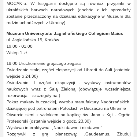
MOCAK-u. W księgarni dostępne są również przypinki w
ukraińskich barwach narodowych (dochód z ich sprzedaży
zostanie przeznaczony na działania edukacyjne w Muzeum dla
rodzin uchodźczych z Ukrainy)
Muzeum Uniwersytetu Jagiellońskiego Collegium Maius
ul. Jagiellońska 15, Kraków
19.00 - 01.00
Wstęp 1 zł
19.00 Uruchomienie grającego zegara
Zwiedzanie stałej części ekspozycji od Librarii do Auli (ostatnie
wejście o 24.30)
Zwiedzanie II części ekspozycji - wystawy instrumentów
naukowych wraz z Salą Zieloną (obowiązuje wcześniejsza
rezerwacja – szczegóły na )
Pokaz makaty buczackiej, wyrobu manufaktury Nagórzańskich,
działającej pod patronatem Potockich w Buczaczu na Ukrainie
Otwarcie sieni z widokiem na kaplicę św. Jana z Kęt - Ogród
Profesorski (ostatnie wejście o godz. 23.30)
Wystawa interaktywna: „Nauki dawne i niedawne”
Rozgrywki z grą planszową: „Gaudeamus. Zbuduj