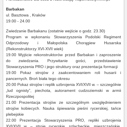
Barbakan
ul. Basztowa , Kraków
19.00 - 24.00
Zwiedzanie Barbakanu (ostatnie wejście o godz. 23.30)
Program w wykonaniu Stowarzyszenia Podolski Regiment
Odprzodowy i Małopolska Chorągiew Husarska
(Rekonstruktorzy XVI-XVII wiek)
19.00 Wyjście rekonstruktorów przed Barbakan i zaproszenie
do zwiedzania. Przywitanie gości, przedstawienie
Stowarzyszenia PRO i jego struktury oraz prezentacja formacji
19.00 Pokaz strojów z zaakcentowaniem roli husarii i
pancernych. Broń biała tego okresu
20.00 Pokaz strojów i replik uzbrojenia XVI/XVII w. – szczególnie
„lud ognisty”, piechota, autorament cudzoziemski w armii
Rzeczpospolitej
21.00 Prezentacja strojów ze szczególnym uwzględnieniem
strojów kobiecych. Nauka śpiewania pieśni rycerskiej, tańce
plebejskie
22.00 Prezentacja Stowarzyszenia PRO, repliki uzbrojenia
XVI/XVII w. – stroje rycerskie, szlacheckie, mieszczańskie.