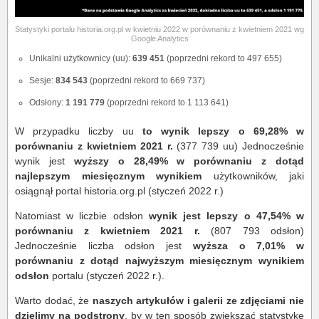
Statystyki portalu historia.org.pl w kwietniu 2022 w porównaniu z kwietniem 2021 wg
Google Analytics
Unikalni użytkownicy (uu):
639 451
(poprzedni rekord to
497 655)
Sesje:
834 543
(poprzedni rekord to 669 737)
Odsłony:
1 191 779
(poprzedni rekord to 1 113 641)
W przypadku liczby uu
to wynik lepszy o 69,28% w
porównaniu z kwietniem 2021 r.
(377 739 uu) Jednocześnie
wynik jest
wyższy o 28,49% w porównaniu z dotąd
najlepszym miesięcznym wynikiem
użytkowników, jaki
osiągnął portal historia.org.pl (styczeń 2022 r.)
Natomiast w liczbie odsłon
wynik jest lepszy o 47,54% w
porównaniu z kwietniem 2021 r.
(807 793 odsłon)
Jednocześnie liczba odsłon jest
wyższa o 7,01% w
porównaniu z dotąd najwyższym miesięcznym wynikiem
odsłon
portalu (styczeń 2022 r.).
Warto dodać, że
naszych
artykułów i galerii ze zdjęciami nie
dzielimy na podstrony
,
by w ten sposób zwiększać statystykę