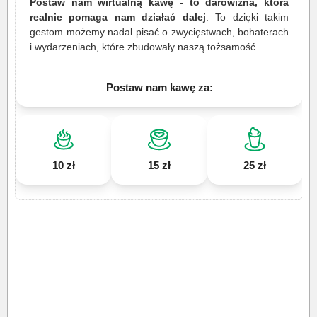
Postaw nam wirtualną kawę - to darowizna, która
realnie pomaga nam działać dalej
. To dzięki takim
gestom możemy nadal pisać o zwycięstwach, bohaterach
i wydarzeniach, które zbudowały naszą tożsamość.
Postaw nam kawę za:
10 zł
15 zł
25 zł