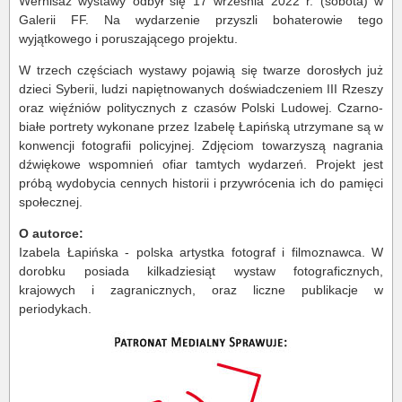
Wernisaż wystawy odbył się 17 września 2022 r. (sobota) w
Galerii FF. Na wydarzenie przyszli bohaterowie tego
wyjątkowego i poruszającego projektu.
W trzech częściach wystawy pojawią się twarze dorosłych już
dzieci Syberii, ludzi napiętnowanych doświadczeniem III Rzeszy
oraz więźniów politycznych z czasów Polski Ludowej. Czarno-
białe portrety wykonane przez Izabelę Łapińską utrzymane są w
konwencji fotografii policyjnej. Zdjęciom towarzyszą nagrania
dźwiękowe wspomnień ofiar tamtych wydarzeń. Projekt jest
próbą wydobycia cennych historii i przywrócenia ich do pamięci
społecznej.
O autorce:
Izabela Łapińska - polska artystka fotograf i filmoznawca. W
dorobku posiada kilkadziesiąt wystaw fotograficznych,
krajowych i zagranicznych, oraz liczne publikacje w
periodykach.