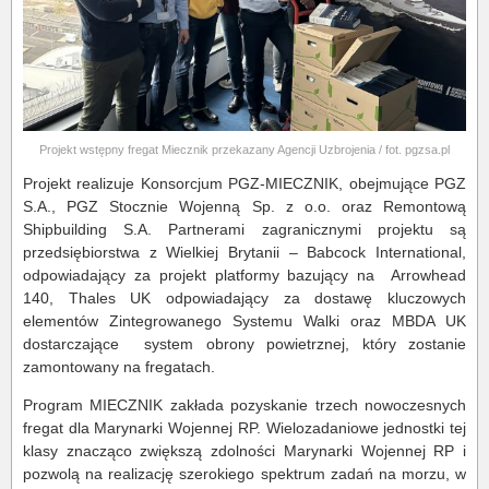
Projekt wstępny fregat Miecznik przekazany Agencji Uzbrojenia / fot. pgzsa.pl
Projekt realizuje Konsorcjum PGZ-MIECZNIK, obejmujące PGZ
S.A., PGZ Stocznie Wojenną Sp. z o.o. oraz Remontową
Shipbuilding S.A. Partnerami zagranicznymi projektu są
przedsiębiorstwa z Wielkiej Brytanii – Babcock International,
odpowiadający za projekt platformy bazujący na
Arrowhead
140, Thales UK odpowiadający za dostawę kluczowych
elementów Zintegrowanego Systemu Walki oraz MBDA UK
dostarczające
system obrony powietrznej, który zostanie
zamontowany na fregatach.
Program MIECZNIK zakłada pozyskanie trzech nowoczesnych
fregat dla Marynarki Wojennej RP. Wielozadaniowe jednostki tej
klasy znacząco zwiększą zdolności Marynarki Wojennej RP i
pozwolą na realizację szerokiego spektrum zadań na morzu, w