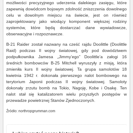
możliwości precyzyjnego uderzenia dalekiego zasięgu, które
zapewnią dowódcom bojowym zdolność zniszczenia dowolnego
celu w dowolnym miejscu na świecie, jest on również
zaprojektowany jako wiodący komponent większej rodziny
systemów, które będą dostarczać dane wywiadowcze,
obserwacyjne i rozpoznawcze.
B-21 Raider został nazwany na cześć rajdu Doolittle (Doolittle
Raid) podczas II wojny światowej, gdy pod dowództwem
podpułkownika Jamesa „Jimmy’ego” Doolittle’a załogi 16
średnich bombowców B-25 Mitchell wyruszyły z misją, która
zmieniła kurs II wojny światowej. Ta grupa samolotów 18
kwietnia 1942 r. dokonała pierwszego nalot bombowego na
terytorium Japonii podczas II wojny światowej. Samoloty
dokonały zrzutu bomb na Tokio, Nagoję, Kobe i Osakę. Ten
nalot stał się katalizatorem wielu przyszłych postępów w
przewadze powietrznej Stanów Zjednoczonych.
Źródło: northropgrumman.com