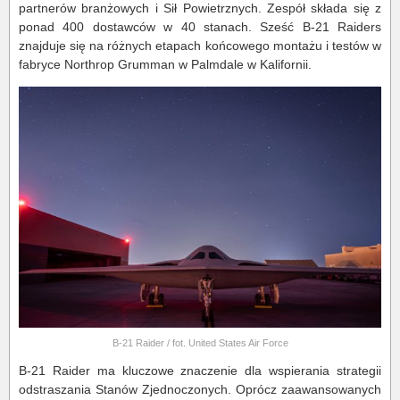
partnerów branżowych i Sił Powietrznych. Zespół składa się z
ponad 400 dostawców w 40 stanach. Sześć B-21 Raiders
znajduje się na różnych etapach końcowego montażu i testów w
fabryce Northrop Grumman w Palmdale w Kalifornii.
B-21 Raider / fot. United States Air Force
B-21 Raider ma kluczowe znaczenie dla wspierania strategii
odstraszania Stanów Zjednoczonych. Oprócz zaawansowanych