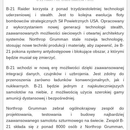
B-21 Raider korzysta z ponad trzydziestoletniej technologii
uderzeniowej i stealth. Jest to kolejna ewolucja floty
bombowców strategicznych Sił Powietrznych USA. Opracowany
z wykorzystaniem nowej generacji technologii stealth,
zaawansowanych możliwości sieciowych i otwartej architektury
systemów. Northrop Grumman stale rozwija technologię,
stosując nowe techniki produkcji i materiały, aby zapewnić, że B-
21 pokona systemy antydostępowe i blokujące obszar, z którymi
będzie musiał się zmierzyć.
B-21 wchodzi w nową erę możliwości dzięki zaawansowanej
integracji danych, czujników i uzbrojenia. Jest zdolny do
przenoszenia zarówno ładunków konwencjonalnych, jak i
nuklearnych. B-21 będzie jednym z najskuteczniejszych
samolotów na niebie, z możliwością użycia szerokiej gamy
amunicji dystansowej i bezpośredniej.
Northrop Grumman zebrał ogólnokrajowy zespół do
projektowania, testowania i budowy najbardziej
zaawansowanego samolotu szturmowego na świecie. Zespół B-
21 składa się z ponad 8000 osób z Northrop Grumman,