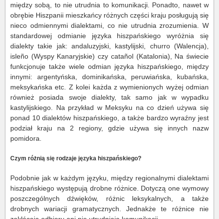
między sobą, to nie utrudnia to komunikacji. Ponadto, nawet w
obrębie Hiszpanii mieszkańcy różnych części kraju posługują się
nieco odmiennymi dialektami, co nie utrudnia zrozumienia. W
standardowej odmianie języka hiszpańskiego wyróżnia się
dialekty takie jak: andaluzyjski, kastylijski, churro (Walencja),
isleño (Wyspy Kanaryjskie) czy catañol (Katalonia), Na świecie
funkcjonuje także wiele odmian języka hiszpańskiego, między
innymi: argentyńska, dominikańska, peruwiańska, kubańska,
meksykańska etc. Z kolei każda z wymienionych wyżej odmian
również posiada swoje dialekty, tak samo jak w wypadku
kastylijskiego. Na przykład w Meksyku na co dzień używa się
ponad 10 dialektów hiszpańskiego, a także bardzo wyraźny jest
podział kraju na 2 regiony, gdzie używa się innych nazw
pomidora.
Czym różnią się rodzaje języka hiszpańskiego?
Podobnie jak w każdym języku, między regionalnymi dialektami
hiszpańskiego występują drobne różnice. Dotyczą one wymowy
poszczególnych dźwięków, różnic leksykalnych, a także
drobnych wariacji gramatycznych. Jednakże te różnice nie
zakłócają odbioru ani nie utrudniają komunikacji.