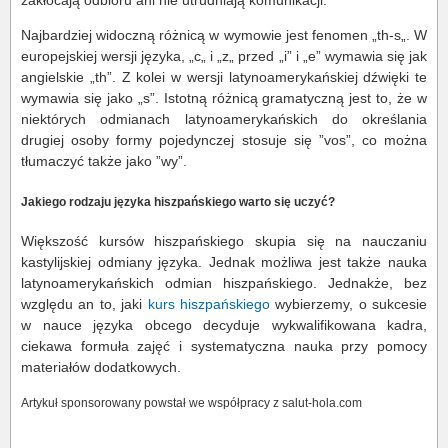
Najbardziej widoczną różnicą w wymowie jest fenomen „th-s„. W
europejskiej wersji języka, „c„ i „z„ przed „i” i „e” wymawia się jak
angielskie „th”. Z kolei w wersji latynoamerykańskiej dźwięki te
wymawia się jako „s”. Istotną różnicą gramatyczną jest to, że w
niektórych odmianach latynoamerykańskich do określania
drugiej osoby formy pojedynczej stosuje się ”vos”, co można
tłumaczyć także jako ”wy”.
Jakiego rodzaju języka hiszpańskiego warto się uczyć?
Większość kursów hiszpańskiego skupia się na nauczaniu
kastylijskiej odmiany języka. Jednak możliwa jest także nauka
latynoamerykańskich odmian hiszpańskiego. Jednakże, bez
względu an to, jaki
kurs hiszpańskiego
wybierzemy, o sukcesie
w nauce języka obcego decyduje wykwalifikowana kadra,
ciekawa formuła zajęć i systematyczna nauka przy pomocy
materiałów dodatkowych.
Artykuł sponsorowany powstał we współpracy z salut-hola.com