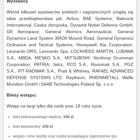
Wystawcy
Wśród kilkuset wystawców polskich i zagranicznych znajdą się
takie przedsiębiorstwa jak: Airbus, BAE Systems, Babcock
International, Ceska zbrojovka, Dynamit Nobel Defence GmbH,
GE Aerospace, General Atomics Aeronautical, General
Dynamics Land System 38500 Mound Road, General Dynamics
Ordnance and Tactical Systems, Honeywell, Kia Corporation,
Leonardo DRS, Leonardo Spa, LOCKHEED MARTIN, LUBAWA
S.A., MBDA, MESKO S.A., MITSUBISHI, Northrop Grumman
Corporation, PATRIA, Jelcz, PCO S.A., Rosomak S.A., PGZ
S.A., PIT-RADWAR S.A., Pratt & Whitney, RAFAEL ADVANCED
DEFENSE SYSTEMS LTD, Raytheon, RHEINMETALL Waffe
Munition GmbH i SAAB Technologies Poland Sp. z o.o.
Bilety wstępu:
Wstęp na targi tylko dla osób pow. 18 roku życia
bilet jednorazowego wejścia:
100 zł
bilet wielokrotny:
250 zł
wojsko i inne służby oraz osoby posiadające zaproszenie (po