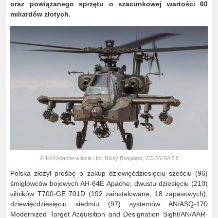
oraz powiązanego sprzętu o szacunkowej wartości 60
miliardów złotych.
AH-64 Apache w locie / fot. Nicky Boogaard, CC-BY-SA 2.0
Polska złożył prośbę o zakup dziewięćdziesięciu sześciu (96)
śmigłowców bojowych AH-64E Apache; dwustu dziesięciu (210)
silników T700-GE 701D (192 zainstalowane, 18 zapasowych);
dziewięćdziesięciu siedmiu (97) systemów AN/ASQ-170
Modernized Target Acquisition and Designation Sight/AN/AAR-