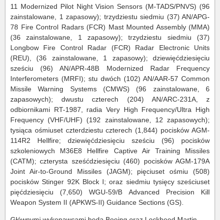
11 Modernized Pilot Night Vision Sensors (M-TADS/PNVS) (96
zainstalowane, 1 zapasowy); trzydziestu siedmiu (37) AN/APG-
78 Fire Control Radars (FCR) Mast Mounted Assembly (MMA)
(36 zainstalowane, 1 zapasowy); trzydziestu siedmiu (37)
Longbow Fire Control Radar (FCR) Radar Electronic Units
(REU), (36 zainstalowane, 1 zapasowy); dziewięćdziesięciu
sześciu (96) AN/APR-48B Modernized Radar Frequency
Interferometers (MRFI); stu dwóch (102) AN/AAR-57 Common
Missile Warning Systems (CMWS) (96 zainstalowane, 6
zapasowych); dwustu czterech (204) AN/ARC-231A, z
odbiornikami RT-1987, radia Very High Frequency/Ultra High
Frequency (VHF/UHF) (192 zainstalowane, 12 zapasowych);
tysiąca ośmiuset czterdziestu czterech (1,844) pocisków AGM-
114R2 Hellfire; dziewięćdziesięciu sześciu (96) pocisków
szkoleniowych M36E8 Hellfire Captive Air Training Missiles
(CATM); czterysta sześćdziesięciu (460) pocisków AGM-179A
Joint Air-to-Ground Missiles (JAGM); pięciuset ośmiu (508)
pocisków Stinger 92K Block I; oraz siedmiu tysięcy sześciuset
pięćdziesięciu (7,650) WGU-59/B Advanced Precision Kill
Weapon System II (APKWS-II) Guidance Sections (GS).
Głównymi wykonawcami będą Boeing oraz Lockheed Martin.