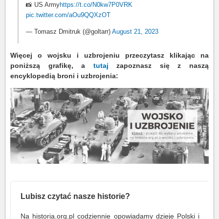
📸 US Army
https://t.co/N0kw7P0VRK
pic.twitter.com/aOu9QQXzOT
— Tomasz Dmitruk (@goltarr)
August 21, 2023
Więcej o wojsku i uzbrojeniu przeczytasz klikając na
poniższą grafikę, a
tutaj
zapoznasz się z naszą
encyklopedią broni i uzbrojenia:
Lubisz czytać nasze historie?
Na historia.org.pl codziennie opowiadamy dzieje Polski i