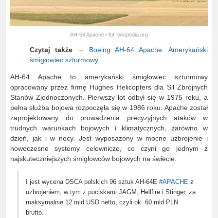
AH-64 Apache / fot. wikipedia.org
Czytaj także
→
Boeing AH-64 Apache. Amerykański
śmigłowiec szturmowy
AH-64 Apache to amerykański śmigłowiec szturmowy
opracowany przez firmę Hughes Helicopters dla Sił Zbrojnych
Stanów Zjednoczonych. Pierwszy lot odbył się w 1975 roku, a
pełna służba bojowa rozpoczęła się w 1986 roku. Apache został
zaprojektowany do prowadzenia precyzyjnych ataków w
trudnych warunkach bojowych i klimatycznych, zarówno w
dzień, jak i w nocy. Jest wyposażony w mocne uzbrojenie i
nowoczesne systemy celownicze, co czyni go jednym z
najskuteczniejszych śmigłowców bojowych na świecie.
I jest wycena DSCA polskich 96 sztuk AH-64E
#APACHE
z
uzbrojeniem, w tym z pociskami JAGM, Hellfire i Stinger, za
maksymalnie 12 mld USD netto, czyli ok. 60 mld PLN
brutto.