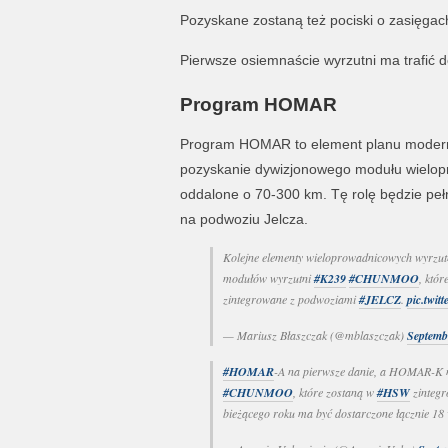
Pozyskane zostaną też pociski o zasięgach
Pierwsze osiemnaście wyrzutni ma trafić 
Program HOMAR
Program HOMAR to element planu moderniz
pozyskanie dywizjonowego modułu wielopro
oddalone o 70-300 km. Tę rolę będzie p
na podwoziu Jelcza.
Kolejne elementy wieloprowadnicowych wyrzut
modułów wyrzutni
#K239
#CHUNMOO
, któ
zintegrowane z podwoziami
#JELCZ
.
pic.twi
— Mariusz Błaszczak (@mblaszczak)
Septemb
#HOMAR
-A na pierwsze danie, a HOMAR-K n
#CHUNMOO
, które zostaną w
#HSW
zintegr
bieżącego roku ma być dostarczone łącznie 18