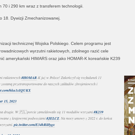
 70 i 290 km wraz z transferem technologii.
do 18. Dywizji Zmechanizowanej.
acji technicznej Wojska Polskiego. Celem programu jest
wadnicowych wyrzutni rakietowych, zdolnego razić cele
ełnić amerykański HIMARS oraz jako HOMAR-K koreańskie K239
ni rakietowych
#HOMAR
-K już w Polsce! Zakończył się rozładunek 11
re zostaną przetransportowane do naszych zakładów zbrojeniowych i
tter.com/hku1xIQUKX
er 15, 2023
a drugie. W 🇵🇱 porcie zameldowało się 11 modułów wyrzutni
#K239
owane z krajowymi podwoziami
#JELCZ
. Na mocy umowy z 2022 r. do końca
 wyrzutni.
pic.twitter.com/E34hRiHygx