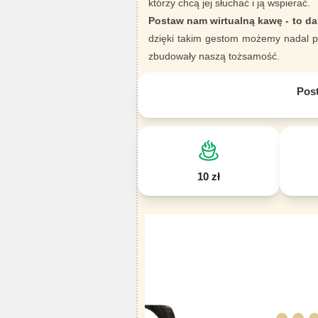
którzy chcą jej słuchać i ją wspierać.
Postaw nam wirtualną kawę - to da
dzięki takim gestom możemy nadal pi
zbudowały naszą tożsamość.
Pos
10 zł