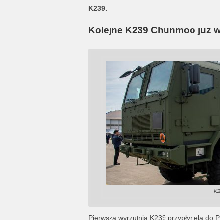
K239.
Kolejne K239 Chunmoo już w
K2
Pierwsza wyrzutnia K239 przypłynęła do Po