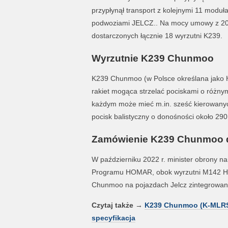
przypłynął transport z kolejnymi 11 moduł
podwoziami JELCZ.. Na mocy umowy z 2022
dostarczonych łącznie 18 wyrzutni K239.
Wyrzutnie K239 Chunmoo
K239 Chunmoo (w Polsce określana jako 
rakiet mogąca strzelać pociskami o różnym
każdym może mieć m.in. sześć kierowanyc
pocisk balistyczny o donośności około 290
Zamówienie K239 Chunmoo d
W październiku 2022 r. minister obrony na
Programu HOMAR, obok wyrzutni M142 HI
Chunmoo na pojazdach Jelcz zintegrowan
Czytaj także
→
K239 Chunmoo (K-MLRS).
specyfikacja