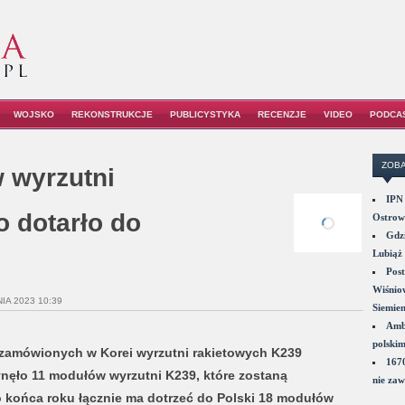
WOJSKO
REKONSTRUKCJE
PUBLICYSTYKA
RECENZJE
VIDEO
PODCA
ZOBA
 wyrzutni
IPN 
 dotarło do
Ostrowi
Gdzi
Lubiąż 
Post
Wiśniow
IA 2023 10:39
Siemie
Amba
polskim
rt zamówionych w Korei wyrzutni rakietowych K239
1670
nęło 11 modułów wyrzutni K239, które zostaną
nie zaw
 końca roku łącznie ma dotrzeć do Polski 18 modułów