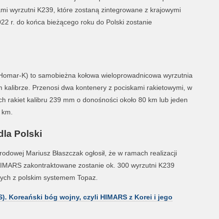
ami wyrzutni K239, które zostaną zintegrowane z krajowymi
 r. do końca bieżącego roku do Polski zostanie
Homar-K) to samobieżna kołowa wieloprowadnicowa wyrzutnia
 kalibrze. Przenosi dwa kontenery z pociskami rakietowymi, w
h rakiet kalibru 239 mm o donośności około 80 km lub jeden
 km.
la Polski
rodowej Mariusz Błaszczak ogłosił, że w ramach realizacji
MARS zakontraktowane zostanie ok. 300 wyrzutni K239
ych z polskim systemem Topaz.
 Koreański bóg wojny, czyli HIMARS z Korei i jego