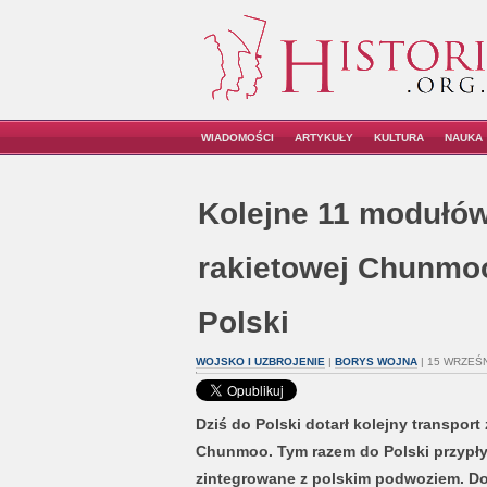
WIADOMOŚCI
ARTYKUŁY
KULTURA
NAUKA
Kolejne 11 modułów
rakietowej Chunmoo
Polski
WOJSKO I UZBROJENIE
|
BORYS WOJNA
| 15 WRZEŚN
Dziś do Polski dotarł kolejny transpo
Chunmoo. Tym razem do Polski przypły
zintegrowane z polskim podwoziem. Do