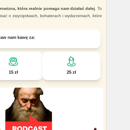
rowizna, która realnie pomaga nam działać dalej
. To
sać o zwycięstwach, bohaterach i wydarzeniach, które
taw nam kawę za:
15 zł
25 zł