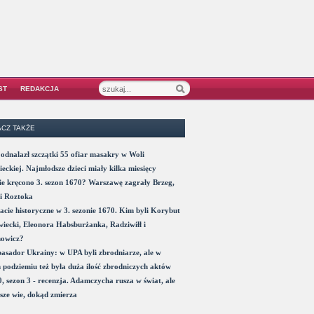
ST
REDAKCJA
CZ TAKŻE
odnalazł szczątki 55 ofiar masakry w Woli
eckiej. Najmłodsze dzieci miały kilka miesięcy
e kręcono 3. sezon 1670? Warszawę zagrały Brzeg,
i Roztoka
acie historyczne w 3. sezonie 1670. Kim byli Korybut
iecki, Eleonora Habsburżanka, Radziwiłł i
nowicz?
sador Ukrainy: w UPA byli zbrodniarze, ale w
 podziemiu też była duża ilość zbrodniczych aktów
, sezon 3 - recenzja. Adamczycha rusza w świat, ale
sze wie, dokąd zmierza