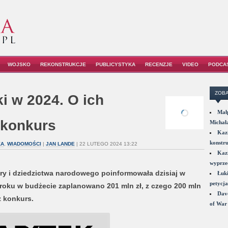
WOJSKO
REKONSTRUKCJE
PUBLICYSTYKA
RECENZJE
VIDEO
PODCA
ZOBA
ki w 2024. O ich
Małp
 konkurs
Michał
Kazi
konstru
KA
,
WIADOMOŚCI
|
JAN LANDE
| 22 LUTEGO 2024 13:22
Kazi
wyprzed
ry i dziedzictwa narodowego poinformowała dzisiaj w
Łuki
petycja
roku w budżecie zaplanowano 201 mln zł, z czego 200 mln
Dave
 konkurs.
of War 