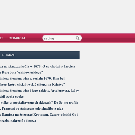
ST
REDAKCJA
CZ TAKŻE
a na płaszczu króla w 1670. O co chodzi w żarcie z
a Korybuta Wiśniowieckiego?
mierz Siemienowicz w serialu 1670. Kim był
ktor, który chciał wysłać chłopa na Księżyc?
mierz Siemienowicz i jego rakiety. Artylerzysta, który
ził swoją epokę
 tylko w specjalistycznych sklepach? Do Sejmu trafiła
. Francuzi po Azincourt odetchnęliby z ulgą
 Bautista może zostać Kratosem. Cztery odcinki God
trzeba nakręcić od nowa