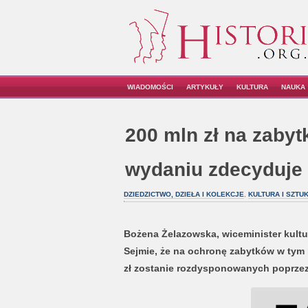
WIADOMOŚCI
ARTYKUŁY
KULTURA
NAUKA
200 mln zł na zabyt
wydaniu zdecyduje
DZIEDZICTWO, DZIEŁA I KOLEKCJE
,
KULTURA I SZTU
Bożena Żelazowska, wiceminister kultu
Sejmie, że na ochronę zabytków w tym 
zł zostanie rozdysponowanych poprzez