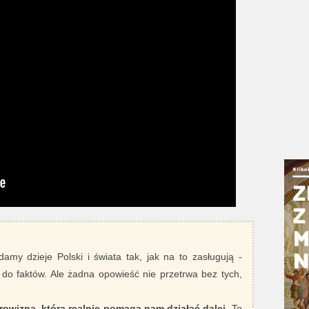
damy dzieje Polski i świata tak, jak na to zasługują -
 do faktów. Ale żadna opowieść nie przetrwa bez tych,
rowizna, która realnie pomaga nam działać dalej
. To