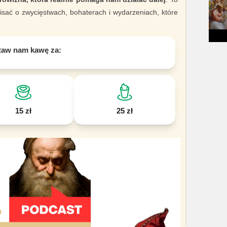
sać o zwycięstwach, bohaterach i wydarzeniach, które
taw nam kawę za:
15 zł
25 zł