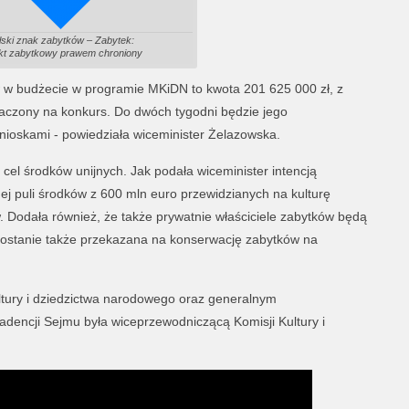
lski znak zabytków – Zabytek:
kt zabytkowy prawem chroniony
 w budżecie w programie MKiDN to kwota 201 625 000 zł, z
aczony na konkurs. Do dwóch tygodni będzie jego
nioskami - powiedziała wiceminister Żelazowska.
cel środków unijnych. Jak podała wiceminister intencją
ej puli środków z 600 mln euro przewidzianych na kulturę
. Dodała również, że także prywatnie właściciele zabytków będą
h zostanie także przekazana na konserwację zabytków na
ltury i dziedzictwa narodowego oraz generalnym
dencji Sejmu była wiceprzewodniczącą Komisji Kultury i