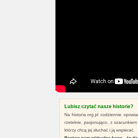
Lubisz czytać nasze historie?
Na historia.org.pl codziennie opowia
rzetelnie, pasjonująco, z szacunkiem
którzy chcą jej słuchać i ją wspierać.
Postaw nam wirtualną kawę - to da