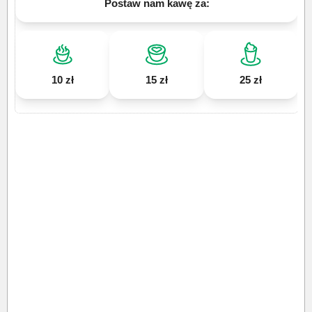
Postaw nam kawę za:
10 zł
15 zł
25 zł