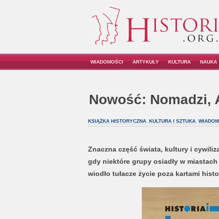
WIADOMOŚCI
ARTYKUŁY
KULTURA
NAUKA
Nowość: Nomadzi, A
KSIĄŻKA HISTORYCZNA
,
KULTURA I SZTUKA
,
WIADOM
Znaczna część świata, kultury i cywili
gdy niektóre grupy osiadły w miastach
wiodło tułacze życie poza kartami hist