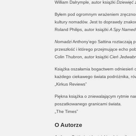
William Dalrymple, autor książki
Dziewięć 
Byłem pod ogromnym wrażeniem zręczności 
kultury nomadów. Jest to doprawdy znakom
Roland Philips, autor książki
A Spy Named
Nomadzi
Anthony’ego Sattina roztaczają 
przeszłość i którego przejmujące echo pob
Colin Thubron, autor książki
Cień Jedwabn
Książka oszałamia bogactwem odniesień do l
każdego ciekawego świata podróżnika, równi
„Kirkus Reviews”
Piękna książka o zniewalającym rytmie na
poszatkowanego granicami świata.
„The Times”
O Autorze