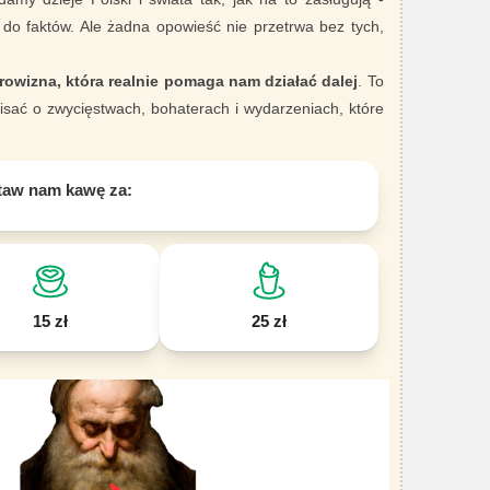
 do faktów. Ale żadna opowieść nie przetrwa bez tych,
rowizna, która realnie pomaga nam działać dalej
. To
sać o zwycięstwach, bohaterach i wydarzeniach, które
taw nam kawę za:
15 zł
25 zł