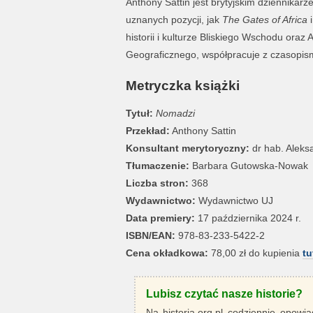
Anthony Sattin jest brytyjskim dziennikar
uznanych pozycji, jak
The Gates of Africa
historii i kulturze Bliskiego Wschodu oraz
Geograficznego, współpracuje z czasopis
Metryczka książki
Tytuł:
Nomadzi
Przekład:
Anthony Sattin
Konsultant merytoryczny:
dr hab. Aleks
Tłumaczenie:
Barbara Gutowska-Nowak
Liczba stron:
368
Wydawnictwo:
Wydawnictwo UJ
Data premiery:
17 października 2024 r.
ISBN/EAN:
978-83-233-5422-2
Cena okładkowa:
78,00 zł do kupienia
tu
Lubisz czytać nasze historie?
Na historia.org.pl codziennie opowia