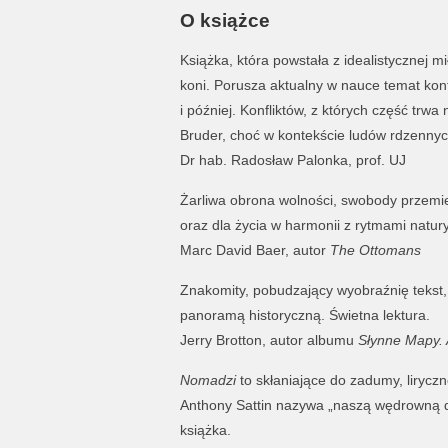
O książce
Książka, która powstała z idealistycznej mi
koni. Porusza aktualny w nauce temat konf
i później. Konfliktów, z których część tr
Bruder, choć w kontekście ludów rdzennyc
Dr hab. Radosław Palonka, prof. UJ
Żarliwa obrona wolności, swobody przemies
oraz dla życia w harmonii z rytmami natury
Marc David Baer, autor
The Ottomans
Znakomity, pobudzający wyobraźnię tekst, 
panoramą historyczną. Świetna lektura.
Jerry Brotton, autor albumu
Słynne Mapy. A
Nomadzi
to skłaniające do zadumy, liryczn
Anthony Sattin nazywa „naszą wędrowną dr
książka.