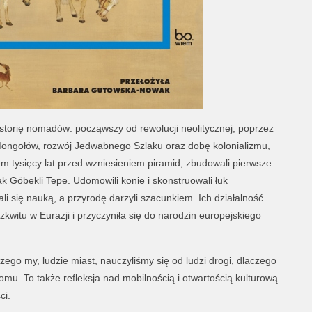
storię nomadów: począwszy od rewolucji neolitycznej, poprzez
Mongołów, rozwój Jedwabnego Szlaku oraz dobę kolonializmu,
m tysięcy lat przed wzniesieniem piramid, zbudowali pierwsze
 Göbekli Tepe. Udomowili konie i skonstruowali łuk
i się nauką, a przyrodę darzyli szacunkiem. Ich działalność
kwitu w Eurazji i przyczyniła się do narodzin europejskiego
ego my, ludzie miast, nauczyliśmy się od ludzi drogi, dlaczego
u. To także refleksja nad mobilnością i otwartością kulturową
ci.