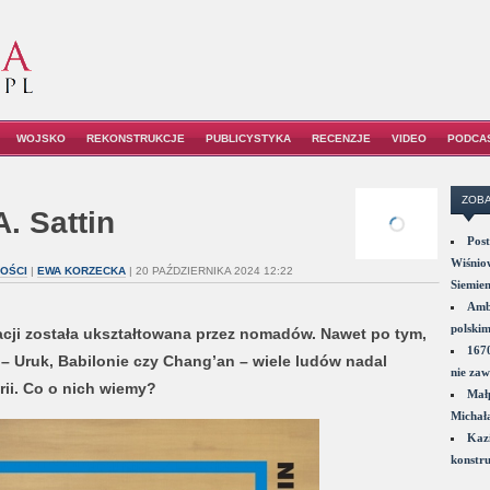
WOJSKO
REKONSTRUKCJE
PUBLICYSTYKA
RECENZJE
VIDEO
PODCA
ZOBA
. Sattin
Post
Wiśniow
OŚCI
|
EWA KORZECKA
| 20 PAŹDZIERNIKA 2024 12:22
Siemie
Amba
polskim
zacji została ukształtowana przez nomadów. Nawet po tym,
1670
 – Uruk, Babilonie czy Chang’an – wiele ludów nadal
nie zaw
orii. Co o nich wiemy?
Małp
Michał
Kazi
konstru