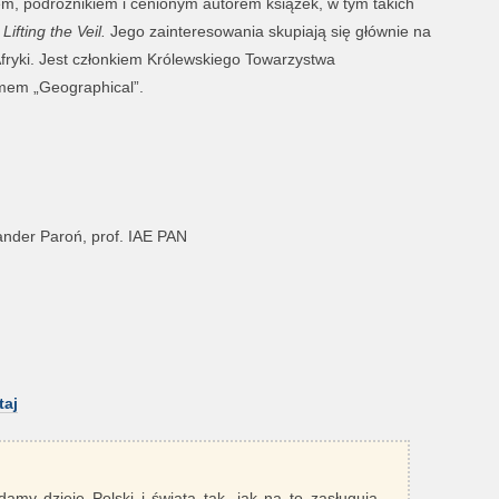
zem, podróżnikiem i cenionym autorem książek, w tym takich
i
Lifting the Veil.
Jego zainteresowania skupiają się głównie na
 Afryki. Jest członkiem Królewskiego Towarzystwa
mem „Geographical”.
ander Paroń, prof. IAE PAN
taj
damy dzieje Polski i świata tak, jak na to zasługują -