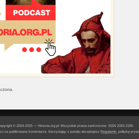
ączona.
opyright © 2004-2025 — Historia.org.pl. Wszystkie prawa zastrzeżone. ISSN 2083-2265.
ości za publikowane komentarze. Korzystając z portalu akceptujesz
Regulamin
, politykę pry