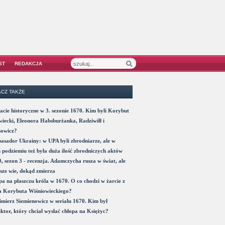
ST
REDAKCJA
CZ TAKŻE
acie historyczne w 3. sezonie 1670. Kim byli Korybut
iecki, Eleonora Habsburżanka, Radziwiłł i
nowicz?
sador Ukrainy: w UPA byli zbrodniarze, ale w
 podziemiu też była duża ilość zbrodniczych aktów
, sezon 3 - recenzja. Adamczycha rusza w świat, ale
sze wie, dokąd zmierza
a na płaszczu króla w 1670. O co chodzi w żarcie z
a Korybuta Wiśniowieckiego?
mierz Siemienowicz w serialu 1670. Kim był
ktor, który chciał wysłać chłopa na Księżyc?