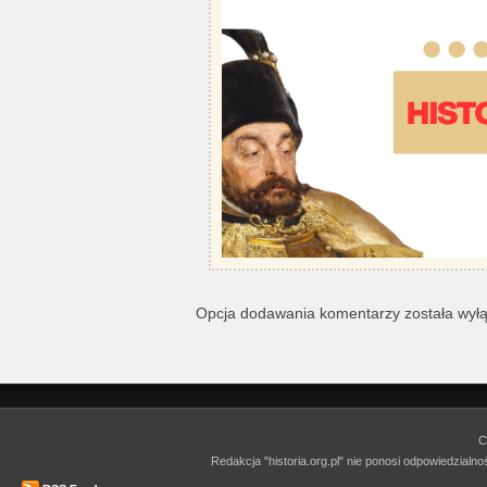
Opcja dodawania komentarzy została wył
C
Redakcja "historia.org.pl" nie ponosi odpowiedzialn