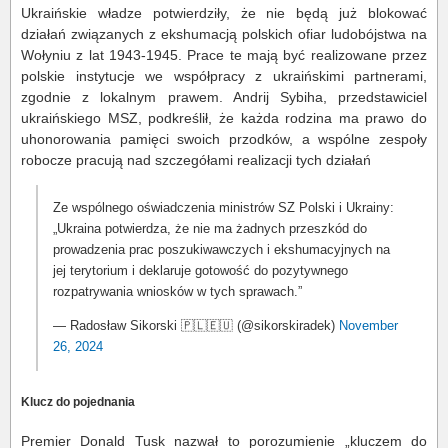
Ukraińskie władze potwierdziły, że nie będą już blokować
działań związanych z ekshumacją polskich ofiar ludobójstwa na
Wołyniu z lat 1943-1945. Prace te mają być realizowane przez
polskie instytucje we współpracy z ukraińskimi partnerami,
zgodnie z lokalnym prawem. Andrij Sybiha, przedstawiciel
ukraińskiego MSZ, podkreślił, że każda rodzina ma prawo do
uhonorowania pamięci swoich przodków, a wspólne zespoły
robocze pracują nad szczegółami realizacji tych działań​
Ze wspólnego oświadczenia ministrów SZ Polski i Ukrainy:
„Ukraina potwierdza, że nie ma żadnych przeszkód do
prowadzenia prac poszukiwawczych i ekshumacyjnych na
jej terytorium i deklaruje gotowość do pozytywnego
rozpatrywania wniosków w tych sprawach.”
— Radosław Sikorski 🇵🇱🇪🇺 (@sikorskiradek)
November
26, 2024
Klucz do pojednania
Premier Donald Tusk nazwał to porozumienie „kluczem do