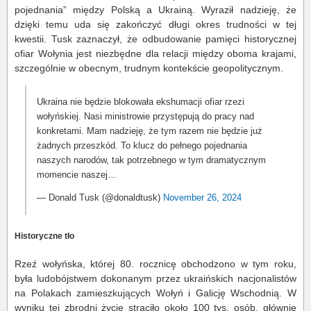
pojednania” między Polską a Ukrainą. Wyraził nadzieję, że
dzięki temu uda się zakończyć długi okres trudności w tej
kwestii. Tusk zaznaczył, że odbudowanie pamięci historycznej
ofiar Wołynia jest niezbędne dla relacji między oboma krajami,
szczególnie w obecnym, trudnym kontekście geopolitycznym​.
Ukraina nie będzie blokowała ekshumacji ofiar rzezi
wołyńskiej. Nasi ministrowie przystępują do pracy nad
konkretami. Mam nadzieję, że tym razem nie będzie już
żadnych przeszkód. To klucz do pełnego pojednania
naszych narodów, tak potrzebnego w tym dramatycznym
momencie naszej…
— Donald Tusk (@donaldtusk)
November 26, 2024
Historyczne tło
Rzeź wołyńska, której 80. rocznicę obchodzono w tym roku,
była ludobójstwem dokonanym przez ukraińskich nacjonalistów
na Polakach zamieszkujących Wołyń i Galicję Wschodnią. W
wyniku tej zbrodni życie straciło około 100 tys. osób, głównie