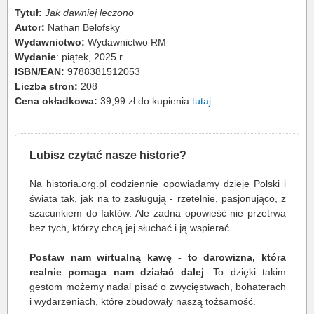
Tytuł:
Jak dawniej leczono
Autor:
Nathan Belofsky
Wydawnictwo:
Wydawnictwo RM
Wydanie
: piątek, 2025 r.
ISBN/EAN:
9788381512053
Liczba stron:
208
Cena okładkowa:
39,99 zł do kupienia
tutaj
Lubisz czytać nasze historie?
Na historia.org.pl codziennie opowiadamy dzieje Polski i
świata tak, jak na to zasługują - rzetelnie, pasjonująco, z
szacunkiem do faktów. Ale żadna opowieść nie przetrwa
bez tych, którzy chcą jej słuchać i ją wspierać.
Postaw nam wirtualną kawę - to darowizna, która
realnie pomaga nam działać dalej
. To dzięki takim
gestom możemy nadal pisać o zwycięstwach, bohaterach
i wydarzeniach, które zbudowały naszą tożsamość.