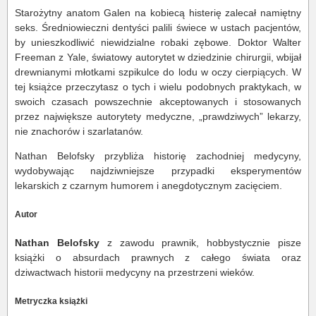
Starożytny anatom Galen na kobiecą histerię zalecał namiętny
seks. Średniowieczni dentyści palili świece w ustach pacjentów,
by unieszkodliwić niewidzialne robaki zębowe. Doktor Walter
Freeman z Yale, światowy autorytet w dziedzinie chirurgii, wbijał
drewnianymi młotkami szpikulce do lodu w oczy cierpiących. W
tej książce przeczytasz o tych i wielu podobnych praktykach, w
swoich czasach powszechnie akceptowanych i stosowanych
przez największe autorytety medyczne, „prawdziwych” lekarzy,
nie znachorów i szarlatanów.
Nathan Belofsky przybliża historię zachodniej medycyny,
wydobywając najdziwniejsze przypadki eksperymentów
lekarskich z czarnym humorem i anegdotycznym zacięciem.
Autor
Nathan Belofsky
z zawodu prawnik, hobbystycznie pisze
książki o absurdach prawnych z całego świata oraz
dziwactwach historii medycyny na przestrzeni wieków.
Metryczka książki