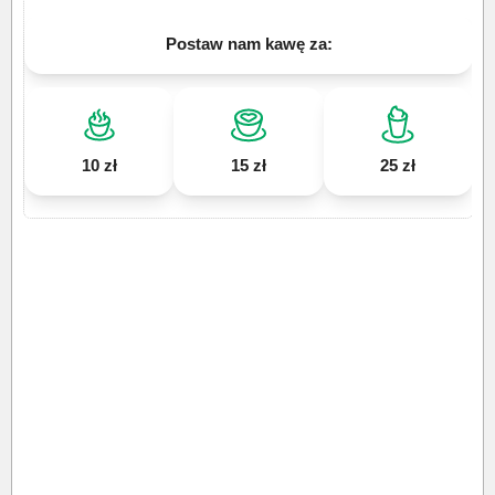
Postaw nam kawę za:
10 zł
15 zł
25 zł