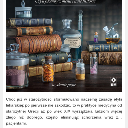
Choć już w starożytności sformułowano naczelną zasadę etyki
lekarskiej: po pierwsze nie szkodzić, to w praktyce medycyna od
starożytnej Grecji aż po wiek XIX wyrządzała ludziom więcej
złego niż dobrego, często eliminując schorzenia wraz z…
pacjentami.