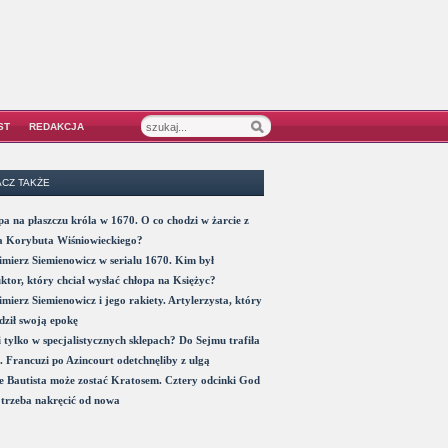
ST
REDAKCJA
CZ TAKŻE
a na płaszczu króla w 1670. O co chodzi w żarcie z
a Korybuta Wiśniowieckiego?
mierz Siemienowicz w serialu 1670. Kim był
ktor, który chciał wysłać chłopa na Księżyc?
mierz Siemienowicz i jego rakiety. Artylerzysta, który
ził swoją epokę
 tylko w specjalistycznych sklepach? Do Sejmu trafiła
. Francuzi po Azincourt odetchnęliby z ulgą
 Bautista może zostać Kratosem. Cztery odcinki God
trzeba nakręcić od nowa