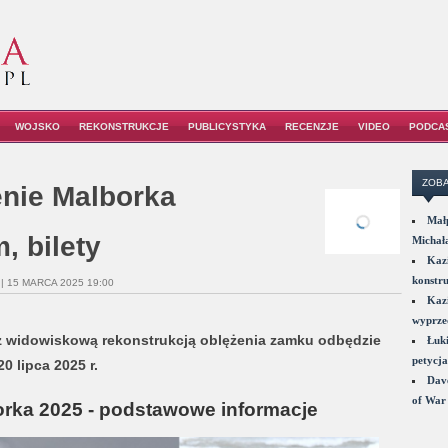
WOJSKO
REKONSTRUKCJE
PUBLICYSTYKA
RECENZJE
VIDEO
PODCA
ZOBA
enie Malborka
Małp
, bilety
Michał
Kazi
konstru
| 15 MARCA 2025 19:00
Kazi
wyprzed
 z widowiskową rekonstrukcją oblężenia zamku odbędzie
Łuki
petycja
 lipca 2025 r.
Dave
of War 
orka 2025 - podstawowe informacje