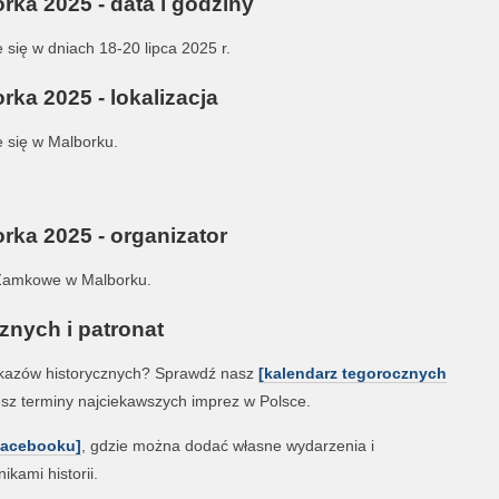
rka 2025 - data i godziny
się w dniach 18-20 lipca 2025 r.
rka 2025 - lokalizacja
 się w Malborku.
rka 2025 - organizator
 Zamkowe w Malborku.
znych i patronat
 pokazów historycznych? Sprawdź nasz
[kalendarz tegorocznych
esz terminy najciekawszych imprez w Polsce.
Facebooku]
, gdzie można dodać własne wydarzenia i
ikami historii.