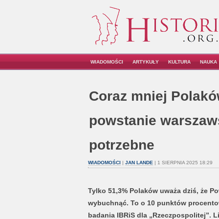
WIADOMOŚCI
ARTYKUŁY
KULTURA
NAUKA
Coraz mniej Polakó
powstanie warszaw
potrzebne
WIADOMOŚCI
|
JAN LANDE
| 1 SIERPNIA 2025 18:29
Tylko 51,3% Polaków uważa dziś, że Po
wybuchnąć. To o 10 punktów procentow
badania IBRiS dla „Rzeczpospolitej”. L