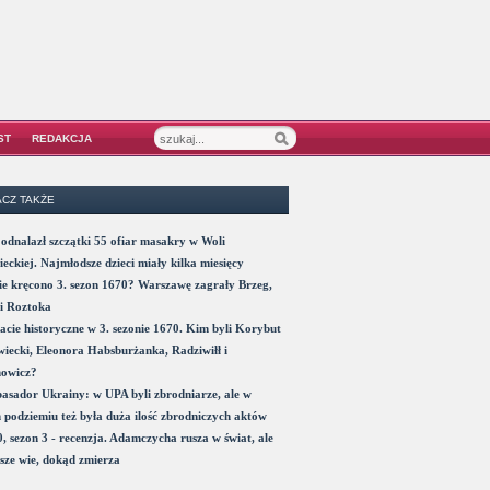
ST
REDAKCJA
CZ TAKŻE
odnalazł szczątki 55 ofiar masakry w Woli
eckiej. Najmłodsze dzieci miały kilka miesięcy
e kręcono 3. sezon 1670? Warszawę zagrały Brzeg,
i Roztoka
acie historyczne w 3. sezonie 1670. Kim byli Korybut
iecki, Eleonora Habsburżanka, Radziwiłł i
nowicz?
sador Ukrainy: w UPA byli zbrodniarze, ale w
 podziemiu też była duża ilość zbrodniczych aktów
, sezon 3 - recenzja. Adamczycha rusza w świat, ale
sze wie, dokąd zmierza