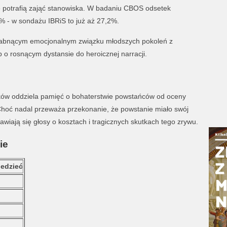
ie potrafią zająć stanowiska. W badaniu CBOS odsetek
% - w sondażu IBRiS to już aż 27,2%.
łabnącym emocjonalnym związku młodszych pokoleń z
o rosnącym dystansie do heroicznej narracji.
aków oddziela pamięć o bohaterstwie powstańców od oceny
Choć nadal przeważa przekonanie, że powstanie miało swój
awiają się głosy o kosztach i tragicznych skutkach tego zrywu.
ie
edzieć