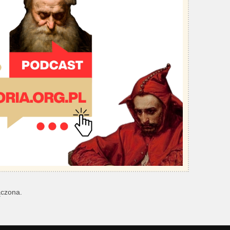
ączona.