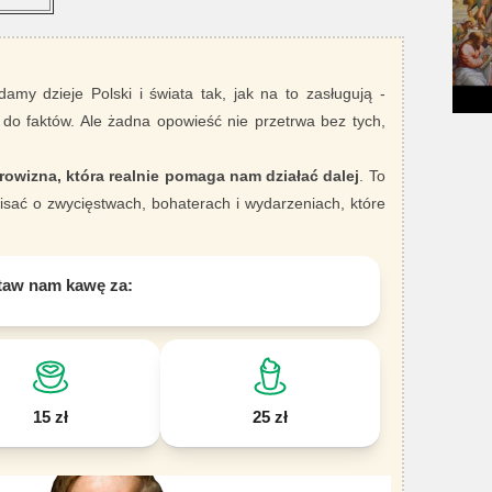
damy dzieje Polski i świata tak, jak na to zasługują -
 do faktów. Ale żadna opowieść nie przetrwa bez tych,
rowizna, która realnie pomaga nam działać dalej
. To
sać o zwycięstwach, bohaterach i wydarzeniach, które
taw nam kawę za:
15 zł
25 zł