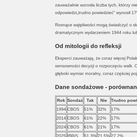
zauważalnie wzrosła liczba tych, którzy n
odpowiedzi„trudno powiedzieć” wynosił 17
Rosnące wątpliwości mogą świadczyć o s
dramatycznym wydarzeniem 1944 roku lub 
Od mitologii do refleksji
Eksperci zauważają, że coraz więcej Pol
sensowności decyzji o rozpoczęciu walk. 
głęboki wymiar moralny, coraz częściej poj
Dane sondażowe - porównan
Rok
Sondaż
Tak
Nie
Trudno powi
1994
CBOS
51%
32%
17%
2014
CBOS
61%
22%
17%
2024
CBOS
61%
21%
17%
2025
IBRiS
51,3%
21,5%
27,2%