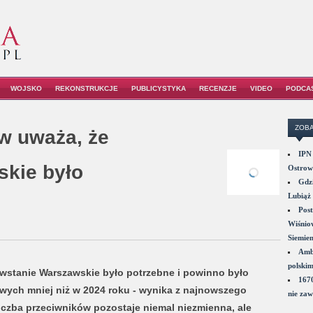
WOJSKO
REKONSTRUKCJE
PUBLICYSTYKA
RECENZJE
VIDEO
PODCA
ZOBA
w uważa, że
IPN 
skie było
Ostrowi
Gdzi
Lubiąż 
Post
Wiśniow
Siemie
Amba
polskim
wstanie Warszawskie było potrzebne i powinno było
1670
ych mniej niż w 2024 roku - wynika z najnowszego
nie zaw
iczba przeciwników pozostaje niemal niezmienna, ale