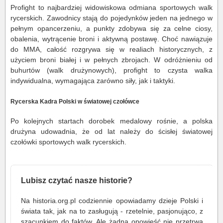
Profight to najbardziej widowiskowa odmiana sportowych walk
rycerskich. Zawodnicy stają do pojedynków jeden na jednego w
pełnym opancerzeniu, a punkty zdobywa się za celne ciosy,
obalenia, wytrącenie broni i aktywną postawę. Choć nawiązuje
do MMA, całość rozgrywa się w realiach historycznych, z
użyciem broni białej i w pełnych zbrojach. W odróżnieniu od
buhurtów (walk drużynowych), profight to czysta walka
indywidualna, wymagająca zarówno siły, jak i taktyki.
Rycerska Kadra Polski w światowej czołówce
Po kolejnych startach dorobek medalowy rośnie, a polska
drużyna udowadnia, że od lat należy do ścisłej światowej
czołówki sportowych walk rycerskich.
Lubisz czytać nasze historie?
Na historia.org.pl codziennie opowiadamy dzieje Polski i
świata tak, jak na to zasługują - rzetelnie, pasjonująco, z
szacunkiem do faktów. Ale żadna opowieść nie przetrwa