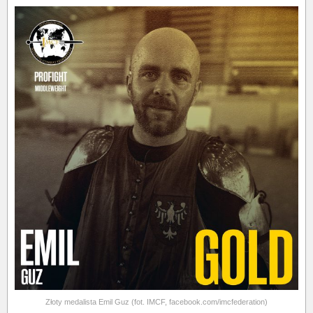
Złoty medalista Emil Guz (fot. IMCF, facebook.com/imcfederation)