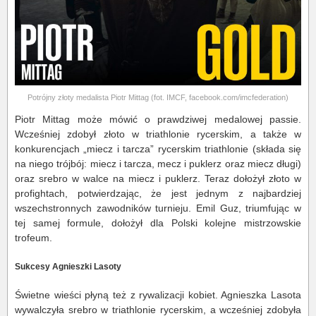
Potrójny złoty medalista Piotr Mittag (fot. IMCF, facebook.com/imcfederation)
Piotr Mittag może mówić o prawdziwej medalowej passie.
Wcześniej zdobył złoto w triathlonie rycerskim, a także w
konkurencjach „miecz i tarcza” rycerskim triathlonie (składa się
na niego trójbój: miecz i tarcza, mecz i puklerz oraz miecz długi)
oraz srebro w walce na miecz i puklerz. Teraz dołożył złoto w
profightach, potwierdzając, że jest jednym z najbardziej
wszechstronnych zawodników turnieju. Emil Guz, triumfując w
tej samej formule, dołożył dla Polski kolejne mistrzowskie
trofeum.
Sukcesy Agnieszki Lasoty
Świetne wieści płyną też z rywalizacji kobiet. Agnieszka Lasota
wywalczyła srebro w triathlonie rycerskim, a wcześniej zdobyła