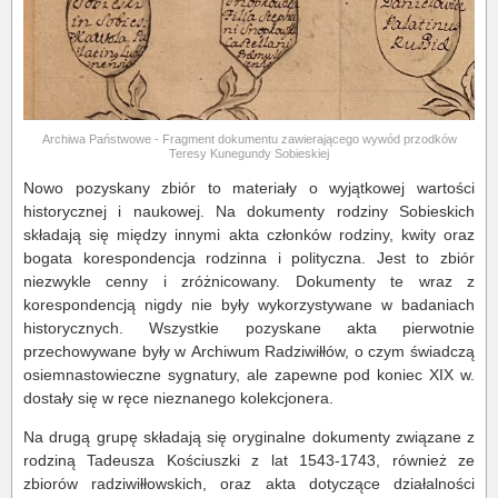
Archiwa Państwowe - Fragment dokumentu zawierającego wywód przodków
Teresy Kunegundy Sobieskiej
Nowo pozyskany zbiór to materiały o wyjątkowej wartości
historycznej i naukowej. Na dokumenty rodziny Sobieskich
składają się między innymi akta członków rodziny, kwity oraz
bogata korespondencja rodzinna i polityczna. Jest to zbiór
niezwykle cenny i zróżnicowany. Dokumenty te wraz z
korespondencją nigdy nie były wykorzystywane w badaniach
historycznych. Wszystkie pozyskane akta pierwotnie
przechowywane były w Archiwum Radziwiłłów, o czym świadczą
osiemnastowieczne sygnatury, ale zapewne pod koniec XIX w.
dostały się w ręce nieznanego kolekcjonera.
Na drugą grupę składają się oryginalne dokumenty związane z
rodziną Tadeusza Kościuszki z lat 1543-1743, również ze
zbiorów radziwiłłowskich, oraz akta dotyczące działalności