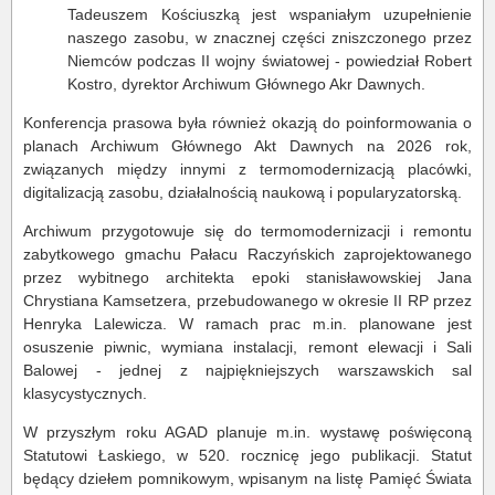
Tadeuszem Kościuszką jest wspaniałym uzupełnienie
naszego zasobu, w znacznej części zniszczonego przez
Niemców podczas II wojny światowej - powiedział Robert
Kostro, dyrektor Archiwum Głównego Akr Dawnych.
Konferencja prasowa była również okazją do poinformowania o
planach Archiwum Głównego Akt Dawnych na 2026 rok,
związanych między innymi z termomodernizacją placówki,
digitalizacją zasobu, działalnością naukową i popularyzatorską.
Archiwum przygotowuje się do termomodernizacji i remontu
zabytkowego gmachu Pałacu Raczyńskich zaprojektowanego
przez wybitnego architekta epoki stanisławowskiej Jana
Chrystiana Kamsetzera, przebudowanego w okresie II RP przez
Henryka Lalewicza. W ramach prac m.in. planowane jest
osuszenie piwnic, wymiana instalacji, remont elewacji i Sali
Balowej - jednej z najpiękniejszych warszawskich sal
klasycystycznych.
W przyszłym roku AGAD planuje m.in. wystawę poświęconą
Statutowi Łaskiego, w 520. rocznicę jego publikacji. Statut
będący dziełem pomnikowym, wpisanym na listę Pamięć Świata