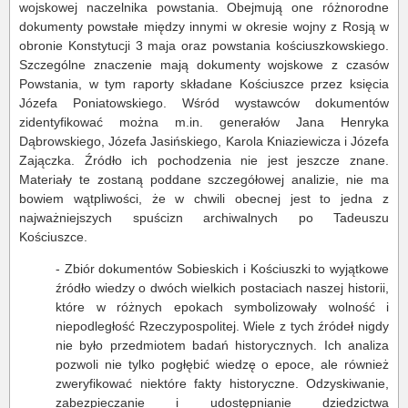
wojskowej naczelnika powstania. Obejmują one różnorodne
dokumenty powstałe między innymi w okresie wojny z Rosją w
obronie Konstytucji 3 maja oraz powstania kościuszkowskiego.
Szczególne znaczenie mają dokumenty wojskowe z czasów
Powstania, w tym raporty składane Kościuszce przez księcia
Józefa Poniatowskiego. Wśród wystawców dokumentów
zidentyfikować można m.in. generałów Jana Henryka
Dąbrowskiego, Józefa Jasińskiego, Karola Kniaziewicza i Józefa
Zajączka. Źródło ich pochodzenia nie jest jeszcze znane.
Materiały te zostaną poddane szczegółowej analizie, nie ma
bowiem wątpliwości, że w chwili obecnej jest to jedna z
najważniejszych spuścizn archiwalnych po Tadeuszu
Kościuszce.
- Zbiór dokumentów Sobieskich i Kościuszki to wyjątkowe
źródło wiedzy o dwóch wielkich postaciach naszej historii,
które w różnych epokach symbolizowały wolność i
niepodległość Rzeczypospolitej. Wiele z tych źródeł nigdy
nie było przedmiotem badań historycznych. Ich analiza
pozwoli nie tylko pogłębić wiedzę o epoce, ale również
zweryfikować niektóre fakty historyczne. Odzyskiwanie,
zabezpieczanie i udostępnianie dziedzictwa