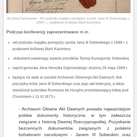
Archiwa Państwowe - Akt podziału majątku pomiędzy synów Jana III Sobieskiego z
1698 r. z podpisem królowej Marii Kazimiery
Podczas konferencji zaprezentowano m.in.:
akt podziału majątku pomiędzy synów Jana III Sobieskiego z 1698 r. z
podpisem królowej Marii Kazimiery
dokument zawierając wywód przodków Teresy Kunegundy Sobieskiej
raport generała Jana Henryka Dąbrowskiego złożony 26 maja 1809 r.
będące na stałe w zasobie Archiwum Głównego Akt Dawnych: tłok
pieczętny króla Jana III Sobieskiego oraz jego akt elekcyjny, a także
miedzioryt autorstwa Romeyna de Hooghe przedstawiający bitwę pod
Chocimiem z 11 XI 1673 r.
- Archiwum Główne Akt Dawnych posiada najważniejsze
polskie dokumenty historyczne, w tym zwłaszcza
związane z historią Dawnej Rzeczypospolitej. Pozyskanie
bezcennych dokumentów związanych z polskimi
bohaterami narodowymi - Janem III Sobieskim oraz