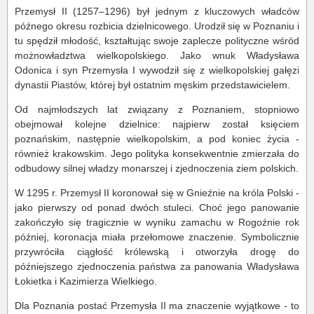
Przemysł II (1257–1296) był jednym z kluczowych władców
późnego okresu rozbicia dzielnicowego. Urodził się w Poznaniu i
tu spędził młodość, kształtując swoje zaplecze polityczne wśród
możnowładztwa wielkopolskiego. Jako wnuk Władysława
Odonica i syn Przemysła I wywodził się z wielkopolskiej gałęzi
dynastii Piastów, której był ostatnim męskim przedstawicielem.
Od najmłodszych lat związany z Poznaniem, stopniowo
obejmował kolejne dzielnice: najpierw został księciem
poznańskim, następnie wielkopolskim, a pod koniec życia -
również krakowskim. Jego polityka konsekwentnie zmierzała do
odbudowy silnej władzy monarszej i zjednoczenia ziem polskich.
W 1295 r. Przemysł II koronował się w Gnieźnie na króla Polski -
jako pierwszy od ponad dwóch stuleci. Choć jego panowanie
zakończyło się tragicznie w wyniku zamachu w Rogoźnie rok
później, koronacja miała przełomowe znaczenie. Symbolicznie
przywróciła ciągłość królewską i otworzyła drogę do
późniejszego zjednoczenia państwa za panowania Władysława
Łokietka i Kazimierza Wielkiego.
Dla Poznania postać Przemysła II ma znaczenie wyjątkowe - to