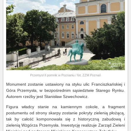
Przemysł II pomnik w Poznaniu / fot. ZZM Poznań
Monument zostanie ustawiony na styku ulic Franciszkańskiej i
Góra Przemysła, w bezpośrednim sąsiedztwie Starego Rynku.
Autorem rzeźby jest Stanisław Szwechowicz.
Figura władcy stanie na kamiennym cokole, a fragment
postumentu od strony skarpy zostanie pokryty zielenią płożącą,
tak by całość komponowała się z historyczną zabudową i
zielenią Wzgórza Przemysła. Inwestycję realizuje Zarząd Zieleni