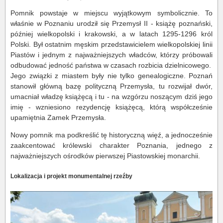
Pomnik powstaje w miejscu wyjątkowym symbolicznie. To
właśnie w Poznaniu urodził się Przemysł II - książę poznański,
później wielkopolski i krakowski, a w latach 1295-1296 król
Polski. Był ostatnim męskim przedstawicielem wielkopolskiej linii
Piastów i jednym z najważniejszych władców, którzy próbowali
odbudować jedność państwa w czasach rozbicia dzielnicowego.
Jego związki z miastem były nie tylko genealogiczne. Poznań
stanowił główną bazę polityczną Przemysła, tu rozwijał dwór,
umacniał władzę książęcą i tu - na wzgórzu noszącym dziś jego
imię - wzniesiono rezydencję książęcą, którą współcześnie
upamiętnia Zamek Przemysła.
Nowy pomnik ma podkreślić tę historyczną więź, a jednocześnie
zaakcentować królewski charakter Poznania, jednego z
najważniejszych ośrodków pierwszej Piastowskiej monarchii.
Lokalizacja i projekt monumentalnej rzeźby