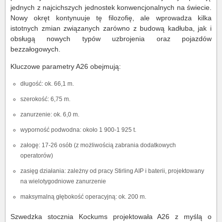
jednych z najcichszych jednostek konwencjonalnych na świecie.
Nowy okręt kontynuuje tę filozofię, ale wprowadza kilka
istotnych zmian związanych zarówno z budową kadłuba, jak i
obsługą nowych typów uzbrojenia oraz pojazdów
bezzałogowych.
Kluczowe parametry A26 obejmują:
długość: ok. 66,1 m.
szerokość: 6,75 m.
zanurzenie: ok. 6,0 m.
wyporność podwodna: około 1 900-1 925 t.
załogę: 17-26 osób (z możliwością zabrania dodatkowych
operatorów)
zasięg działania: zależny od pracy Stirling AIP i baterii, projektowany
na wielotygodniowe zanurzenie
maksymalną głębokość operacyjną: ok. 200 m.
Szwedzka stocznia Kockums projektowała A26 z myślą o