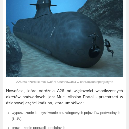
A26 ma szerokie możliwości zastosowania w operacjach specjalnych
Nowością, która odróżnia A26 od większości współczesnych
okrętów podwodnych, jest Multi Mission Portal - przestrzeń w
dziobowej części kadłuba, która umożliwia:
wypuszczanie i odzyskiwanie bezzałogowych pojazdów podwodnych
(UUV),
prowadzenie operacji specjalnych,