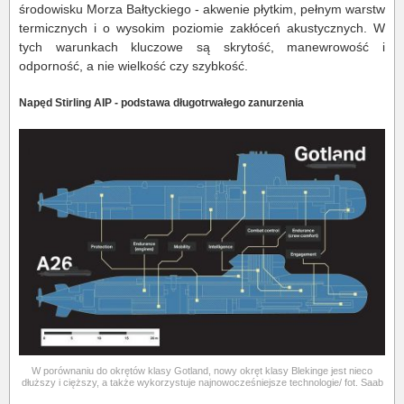
środowisku Morza Bałtyckiego - akwenie płytkim, pełnym warstw
termicznych i o wysokim poziomie zakłóceń akustycznych. W
tych warunkach kluczowe są skrytość, manewrowość i
odporność, a nie wielkość czy szybkość.
Napęd Stirling AIP - podstawa długotrwałego zanurzenia
W porównaniu do okrętów klasy Gotland, nowy okręt klasy Blekinge jest nieco
dłuższy i cięższy, a także wykorzystuje najnowocześniejsze technologie/ fot. Saab