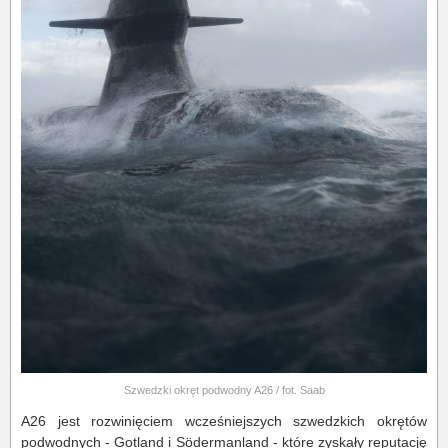
Szwedzki okręt podwodny A26 / fot. Saab
A26 jest rozwinięciem wcześniejszych szwedzkich okrętów
podwodnych - Gotland i Södermanland - które zyskały reputację