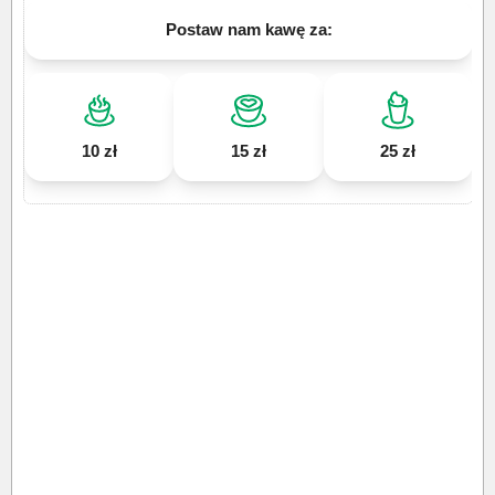
Postaw nam kawę za:
10 zł
15 zł
25 zł