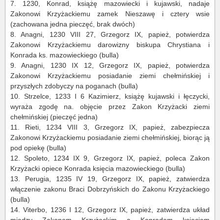
7.
1230, Konrad, książę mazowiecki i kujawski, nadaje
Zakonowi Krzyżackiemu zamek Nieszawę i cztery wsie
(zachowana jedna pieczęć, brak dwóch)
8.
Anagni
, 1230 VIII 27, Grzegorz IX, papież, potwierdza
Zakonowi Krzyżackiemu darowizny biskupa Chrystiana i
Konrada ks. mazowieckiego (bulla)
9.
Anagni
, 1230 IX 12, Grzegorz IX, papież, potwierdza
Zakonowi Krzyżackiemu posiadanie ziemi chełmińskiej i
przyszłych zdobyczy na poganach (bulla)
10.
Strzelce, 1233 I 6 Kazimierz, książę kujawski i łęczycki,
wyraża zgodę na. objęcie przez Zakon Krzyżacki ziemi
chełmińskiej (pieczęć jedna)
11.
Rieti, 1234 VIII 3, Grzegorz IX, papież, zabezpiecza
Zakonowi Krzyżackiemu posiadanie ziemi chełmińskiej, biorąc ją
pod opiekę (bulla)
12.
Spoleto, 1234 IX 9, Grzegorz IX, papież, poleca Zakon
Krzyżacki opiece Konrada księcia mazowieckiego (bulla)
13.
Perugia, 1235 IV 19, Grzegorz IX, papież, zatwierdza
włączenie zakonu Braci Dobrzyńskich do Zakonu Krzyżackiego
(bulla)
14.
Viterbo, 1236 I 12, Grzegorz IX, papież, zatwierdza układ
między Zakonem Krzyżackim a Konradem księciem