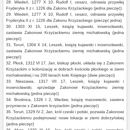
28.
Wiedeń, 1277 X 10, Rudolf I, cesarz, odnawia przywilej
Fryderyka II z r. 1226 dla Zakonu Krzyżackiego (jedna pieczęć)
29.
Wiedeń, 1277 X 10, Rudolf I, cesarz, odnawia przywilej
Fryderyka II z r. 1226 dla Zakonu Krzyżackiego (pieczęć jedna)
30.
1303 XI 15, Leszek, książę kujawski, inowrocławski,
zastawia Zakonowi Krzyżackiemu ziemię michałowską (jedna
pieczęć)
31.
Toruń, 1304 X 14, Leszek, książę kujawski i inowrocławski,
zastawia Zakonowi Krzyżackiemu ziemię michałowską (jedna
pieczęć)
32.
Płock, 1312 VI 17, Jan, biskup płocki, układa się z Zakonem
Krzyżackim o kolonizację w dobrach kościoła płockiego w ziemi
michałowskiej i na 200 łanach koło Księtego (dwie pieczęci)
33.
Nieszawa, 1317 VII 17, Leszek, książę kujawski i
inowrocławski, sprzedaje Zakonowi Krzyżackiemu ziemię
michałowską (jedna pieczęć)
34.
Brodnica, 1326 I 2, Wacław, książę mazowiecki, zawiera
przymierze z Zakonem krzyżackim (jedna pieczęć)
35.
Toruń, 1329 IV 2, Jan, król czeski i polski, pozwala Zakonowi
Krzyżackiemu podejmować nowe lokacje w ziemi dobrzyńskiej
(jedna pieczęć)
36.
Metz, 1330 III 16, Jan, król czeski i polski, sprzedaje