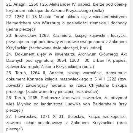
21.
Anagni
, 1260 I 25, Aleksander IV, papież, bierze pod opiekę
terytorium należące do Zakonu Krzyżackiego (bulla)
22.
1262 III 15 Miasto Toruń układa się z
wicelandmistrzem
Helmerichem
von
Würzburg
o posiadłości ziemskie i dochody
(jedna pieczęć)
23.
Inowrocław, 1263, Kazimierz, książę kujawski i łęczycki,
przystaje na sąd polubowny w sprawie swego sporu z Zakonem
Krzyżackim (zachowane dwie pieczęci, brak jednej)
24.
Dokument ujęty w inwentarzu Archiwum Głównego Akt
Dawnych pod sygnaturą, 0854, 1263 I 30, Urban IV, papież,
zatwierdza regułę Zakonu Krzyżackiego (bulla)
25.
Toruń, 1264 II, Anzelm, biskup warmiński, transumuje
dokument Konrada księcia mazowieckiego z 5 VIII 1222 (tzw.
„łowicki”) zawierający nadania na rzecz Chrystiana biskupa
pruskiego (zachowane trzy pieczęci, brak dwóch)
26.
Toruń, 1265, Proboszcz kruszwicki stwierdza, że otrzymał
wieś Młyniec od
landmistrza
Ludwika von
Baldersheim
(trzy
pieczęci)
27.
Inowrocław, 1271 X 31, Bolesław, książę wielkopolski,
zawiera układ pojednawczy z Zakonem Krzyżackim (brak
pieczęci)