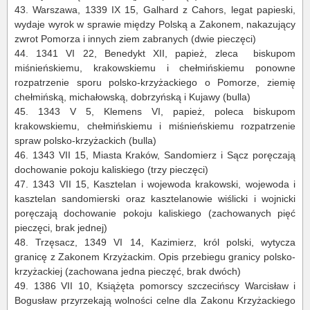
43.
Warszawa, 1339 IX 15,
Galhard
z
Cahors
, legat papieski,
wydaje wyrok w sprawie między Polską a Zakonem, nakazujący
zwrot Pomorza i innych ziem zabranych (dwie pieczęci)
44.
1341 VI 22, Benedykt XII, papież, zleca biskupom
miśnieńskiemu, krakowskiemu i chełmińskiemu ponowne
rozpatrzenie sporu polsko-krzyżackiego o Pomorze, ziemię
chełmińską, michałowską, dobrzyńską i Kujawy (bulla)
45.
1343 V 5, Klemens VI, papież, poleca biskupom
krakowskiemu, chełmińskiemu i miśnieńskiemu rozpatrzenie
spraw polsko-krzyżackich (bulla)
46.
1343 VII 15, Miasta Kraków, Sandomierz i Sącz poręczają
dochowanie pokoju kaliskiego (trzy pieczęci)
47.
1343 VII 15, Kasztelan i wojewoda krakowski, wojewoda i
kasztelan sandomierski oraz kasztelanowie wiślicki i wojnicki
poręczają dochowanie pokoju kaliskiego (zachowanych pięć
pieczęci, brak jednej)
48.
Trzęsacz, 1349 VI 14, Kazimierz, król polski, wytycza
granicę z Zakonem Krzyżackim. Opis przebiegu granicy polsko-
krzyżackiej (zachowana jedna pieczęć, brak dwóch)
49.
1386 VII 10, Książęta pomorscy szczecińscy Warcisław i
Bogusław przyrzekają wolności celne dla Zakonu Krzyżackiego