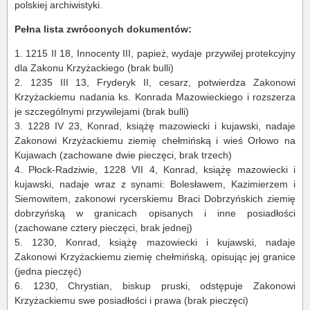
polskiej archiwistyki.
Pełna lista zwróconych dokumentów:
1.
1215 II 18, Innocenty III, papież, wydaje przywilej protekcyjny
dla Zakonu Krzyżackiego (brak bulli)
2.
1235 III 13, Fryderyk II, cesarz, potwierdza Zakonowi
Krzyżackiemu nadania ks. Konrada Mazowieckiego i rozszerza
je szczególnymi przywilejami (brak bulli)
3.
1228 IV 23, Konrad, książę mazowiecki i kujawski, nadaje
Zakonowi Krzyżackiemu ziemię chełmińską i wieś Orłowo na
Kujawach (zachowane dwie pieczęci, brak trzech)
4.
Płock-
Radziwie
, 1228 VII 4, Konrad, książę mazowiecki i
kujawski, nadaje wraz z synami: Bolesławem, Kazimierzem i
Siemowitem, zakonowi rycerskiemu Braci Dobrzyńskich ziemię
dobrzyńską w granicach opisanych i inne posiadłości
(zachowane cztery pieczęci, brak jednej)
5.
1230, Konrad, książę mazowiecki i kujawski, nadaje
Zakonowi Krzyżackiemu ziemię chełmińską, opisując jej granice
(jedna pieczęć)
6.
1230, Chrystian, biskup pruski, odstępuje Zakonowi
Krzyżackiemu swe posiadłości i prawa (brak pieczęci)