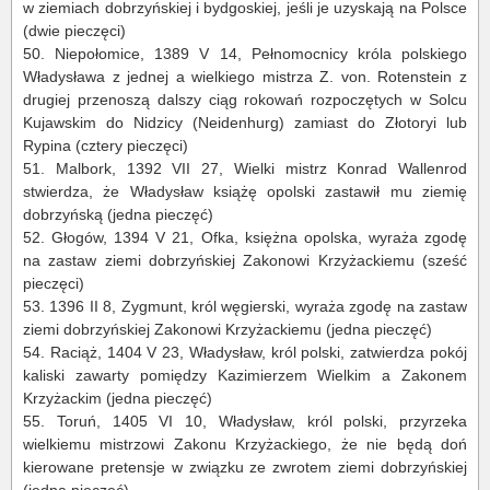
w ziemiach dobrzyńskiej i bydgoskiej, jeśli je uzyskają na Polsce
(dwie pieczęci)
50.
Niepołomice, 1389 V 14, Pełnomocnicy króla polskiego
Władysława z jednej a wielkiego mistrza Z. von.
Rotenstein
z
drugiej przenoszą dalszy ciąg rokowań rozpoczętych w Solcu
Kujawskim do Nidzicy (
Neidenhurg
) zamiast do Złotoryi lub
Rypina (cztery pieczęci)
51.
Malbork, 1392 VII 27, Wielki mistrz Konrad Wallenrod
stwierdza, że Władysław książę opolski zastawił mu ziemię
dobrzyńską (jedna pieczęć)
52.
Głogów, 1394 V 21,
Ofka
, księżna opolska, wyraża zgodę
na zastaw ziemi dobrzyńskiej Zakonowi Krzyżackiemu (sześć
pieczęci)
53.
1396 II 8, Zygmunt, król węgierski, wyraża zgodę na zastaw
ziemi dobrzyńskiej Zakonowi Krzyżackiemu (jedna pieczęć)
54.
Raciąż, 1404 V 23, Władysław, król polski, zatwierdza pokój
kaliski zawarty pomiędzy Kazimierzem Wielkim a Zakonem
Krzyżackim (jedna pieczęć)
55.
Toruń, 1405 VI 10, Władysław, król polski, przyrzeka
wielkiemu mistrzowi Zakonu Krzyżackiego, że nie będą doń
kierowane pretensje w związku ze zwrotem ziemi dobrzyńskiej
(jedna pieczęć)