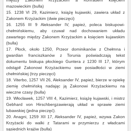
mazowieckim (bulla)
15.
1238 VI 29, Kazimierz, książę kujawski, zawiera układ z
Zakonem Krzyżackim (dwie pieczęci)
16.
1255 III 9 Aleksander IV, papież, poleca
biskupowi-
chełmińskiemu
, aby czuwał nad dochowaniem układu
zawartego między Zakonem Krzyżackim a księciem kujawskim
(bulla)
17.
Płock, około 1250, Przeor dominikanów z Chełmna i
gwardian franciszkanów z Torunia poświadczają tekst
dokumentu biskupa płockiego Guntera z 1230 III 17, którym
odstąpił Zakonowi Krzyżackiemu swe posiadłości w ziemi
chełmińskiej (trzy pieczęci)
18.
Viterbo, 1257 VII 26, Aleksander IV, papież, bierze w opiekę
ziemię chełmińską nadając ją Zakonowi Krzyżackiemu na
wieczne czasy (bulla)
19.
Włocławek, 1257 VIII 4, Kazimierz, książę kujawski, i mistrz
Gebhard von
Hirschberg
zawierają układ w sprawie ziemi
lubawskiej (jedna pieczęć).
20.
Anagni
, 1259 XII 17, Aleksander IV, papież, wzywa Zakon
Krzyżacki do walki z Tatarami w przymierzu z władcami
sąsiednich krajów (bulla)