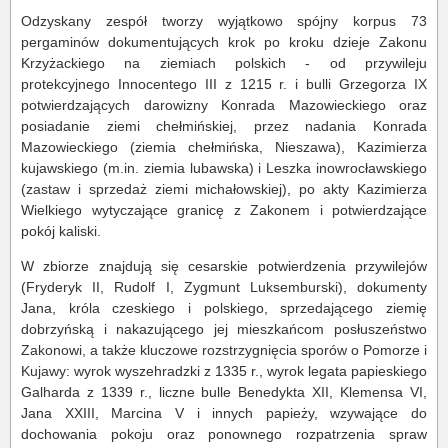
Odzyskany zespół tworzy wyjątkowo spójny korpus 73
pergaminów dokumentujących krok po kroku dzieje Zakonu
Krzyżackiego na ziemiach polskich - od przywileju
protekcyjnego Innocentego III z 1215 r. i bulli Grzegorza IX
potwierdzających darowizny Konrada Mazowieckiego oraz
posiadanie ziemi chełmińskiej, przez nadania Konrada
Mazowieckiego (ziemia chełmińska, Nieszawa), Kazimierza
kujawskiego (m.in. ziemia lubawska) i Leszka inowrocławskiego
(zastaw i sprzedaż ziemi michałowskiej), po akty Kazimierza
Wielkiego wytyczające granicę z Zakonem i potwierdzające
pokój kaliski.
W zbiorze znajdują się cesarskie potwierdzenia przywilejów
(Fryderyk II, Rudolf I, Zygmunt Luksemburski), dokumenty
Jana, króla czeskiego i polskiego, sprzedającego ziemię
dobrzyńską i nakazującego jej mieszkańcom posłuszeństwo
Zakonowi, a także kluczowe rozstrzygnięcia sporów o Pomorze i
Kujawy: wyrok wyszehradzki z 1335 r., wyrok legata papieskiego
Galharda z 1339 r., liczne bulle Benedykta XII, Klemensa VI,
Jana XXIII, Marcina V i innych papieży, wzywające do
dochowania pokoju oraz ponownego rozpatrzenia spraw