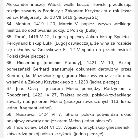
Aleksander inaczej Witold, wielki książę litewski przedłużają
rozejm zawarty w Brodnicy z Zakonem Krzyżackim o rok licząc
od św. Małgorzaty, do 13 VII 1419 (pieczęci 21)
64.
Mantua, 1419 I 20, Marcin V, papież, wzywa wielkiego
mistrza do dochowania pokoju z Polską (bulla)
65.
Toruń, 1419 V 12, Legaci papiescy Jakub biskup Spoleto i
Ferdynand biskup
Lukki
[Lugo] oświadczają, że wina za rozbicie
się układów w Gniewkowie 5—12 V spada na przedstawicieli
Polski (dwie pieczęci)
66.
Riesenburg
[obecnie Prabuty], 1421 V 10, Biskup
pomezański Gerhard transumuje dokument darowizny przez
Konrada, ks. Mazowieckiego, grodu Nieszawy wraz z czterema
wsiami dla Zakonu Krzyżackiego z r. 1230 (jedna pieczęć)
67.
[nad Ossą i jeziorem Mełno pomiędzy Radzyniem a
Rogoźnem], 1422 IX 27, Traktat pokoju polsko-krzyżackiego
zawarty nad jeziorem Mełno (pieczęci zawieszonych 113, luźna
jedna, fragment jednej)
68.
Nieszawa, 1424 VI 7, Strona polska potwierdza układ
pokojowy zawarty nad jeziorem Mełno (jedna pieczęć)
69.
Inowrocław, 1424 VI 13, Wojciech, arcybiskup gnieźnieński,
zatwierdza pokój polsko-krzyżacki (jedna pieczęć)