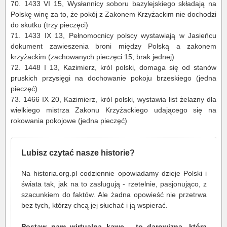
70.
1433 VI 15, Wysłannicy soboru bazylejskiego składają na
Polskę winę za to, że pokój z Zakonem Krzyżackim nie dochodzi
do skutku (trzy pieczęci)
71.
1433 IX 13, Pełnomocnicy polscy wystawiają w Jasieńcu
dokument zawieszenia broni między Polską a zakonem
krzyżackim (zachowanych pieczęci 15, brak jednej)
72.
1448 I 13, Kazimierz, król polski, domaga się od stanów
pruskich przysięgi na dochowanie pokoju brzeskiego (jedna
pieczęć)
73.
1466 IX 20, Kazimierz, król polski, wystawia list żelazny dla
wielkiego mistrza Zakonu Krzyżackiego udającego się na
rokowania pokojowe (jedna pieczęć)
Lubisz czytać nasze historie?
Na historia.org.pl codziennie opowiadamy dzieje Polski i
świata tak, jak na to zasługują - rzetelnie, pasjonująco, z
szacunkiem do faktów. Ale żadna opowieść nie przetrwa
bez tych, którzy chcą jej słuchać i ją wspierać.
Postaw nam wirtualną kawę - to darowizna, która