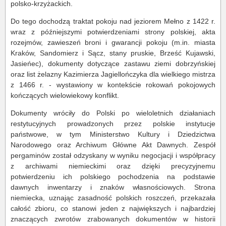
polsko-krzyżackich.
Do tego dochodzą traktat pokoju nad jeziorem Mełno z 1422 r.
wraz z późniejszymi potwierdzeniami strony polskiej, akta
rozejmów, zawieszeń broni i gwarancji pokoju (m.in. miasta
Kraków, Sandomierz i Sącz, stany pruskie, Brześć Kujawski,
Jasieńec), dokumenty dotyczące zastawu ziemi dobrzyńskiej
oraz list żelazny Kazimierza Jagiellończyka dla wielkiego mistrza
z 1466 r. - wystawiony w kontekście rokowań pokojowych
kończących wielowiekowy konflikt.
Dokumenty wróciły do Polski po wieloletnich działaniach
restytucyjnych prowadzonych przez polskie instytucje
państwowe, w tym Ministerstwo Kultury i Dziedzictwa
Narodowego oraz Archiwum Główne Akt Dawnych. Zespół
pergaminów został odzyskany w wyniku negocjacji i współpracy
z archiwami niemieckimi oraz dzięki precyzyjnemu
potwierdzeniu ich polskiego pochodzenia na podstawie
dawnych inwentarzy i znaków własnościowych. Strona
niemiecka, uznając zasadność polskich roszczeń, przekazała
całość zbioru, co stanowi jeden z największych i najbardziej
znaczących zwrotów zrabowanych dokumentów w historii