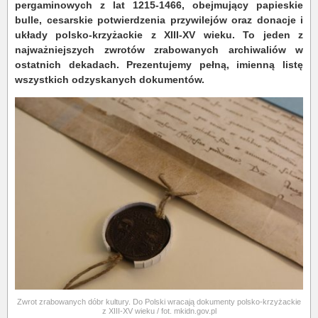
pergaminowych z lat 1215-1466, obejmujący papieskie
bulle, cesarskie potwierdzenia przywilejów oraz donacje i
układy polsko-krzyżackie z XIII-XV wieku. To jeden z
najważniejszych zwrotów zrabowanych archiwaliów w
ostatnich dekadach. Prezentujemy pełną, imienną listę
wszystkich odzyskanych dokumentów.
Zwrot zrabowanych dóbr kultury. Do Polski wracają dokumenty polsko-krzyżackie
z XIII-XV wieku / fot. mkidn.gov.pl