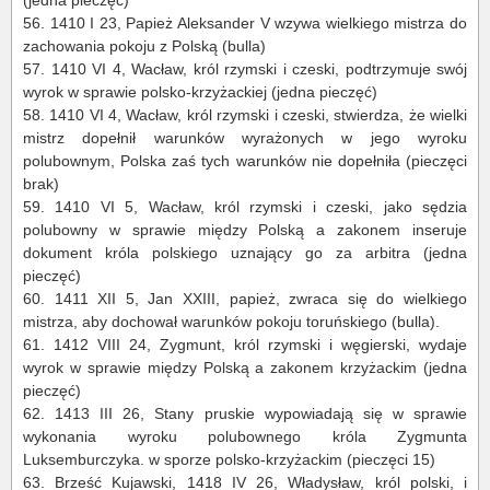
56.
1410 I 23, Papież Aleksander V wzywa wielkiego mistrza do
zachowania pokoju z Polską (bulla)
57.
1410 VI 4, Wacław, król rzymski i czeski, podtrzymuje swój
wyrok w sprawie polsko-krzyżackiej (jedna pieczęć)
58.
1410 VI 4, Wacław, król rzymski i czeski, stwierdza, że wielki
mistrz dopełnił warunków wyrażonych w jego wyroku
polubownym, Polska zaś tych warunków nie dopełniła (pieczęci
brak)
59.
1410 VI 5, Wacław, król rzymski i czeski, jako sędzia
polubowny w sprawie między Polską a zakonem inseruje
dokument króla polskiego uznający go za arbitra (jedna
pieczęć)
60.
1411 XII 5, Jan XXIII, papież, zwraca się do wielkiego
mistrza, aby dochował warunków pokoju toruńskiego (bulla).
61.
1
412 VIII 24, Zygmunt, król rzymski i węgierski, wydaje
wyrok w sprawie między Polską a zakonem krzyżackim (jedna
pieczęć)
62.
1413 III 26, Stany pruskie wypowiadają się w sprawie
wykonania wyroku polubownego króla Zygmunta
Luksemburczyka. w sporze polsko-krzyżackim (pieczęci 15)
63.
Brześć Kujawski, 1418 IV 26, Władysław, król polski, i