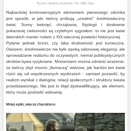
Rycerz Siedmiu Królestw / fot. HBO Max
Najbardziej kontrowersyjnym elementem pierwszego odcinka
jest sposób, w jaki twórcy próbują „urealnić” średniowieczny
świat. Sceny beknięć, chrząkania, fizjologii i dosłownie
pokazanej cielesności są czytelnym sygnałem: to nie jest świat
dworskich manier rodem z XIX-wiecznej powieści historycznej.
Pytanie jednak brzmi, czy taka dosłowność jest konieczna.
Owszem, średniowiecze nie było epoką salonowej elegancji, ale
sprowadzanie realizmu do oczywistych, niemal publicystycznych
skrótów bywa ryzykowne. Momentami można odnieść wrażenie,
że twórcy zbyt mocno „tłumaczą” widzowi, jak bardzo ten świat
różni się od współczesnych wyobrażeń - zamiast pozwolić, by
realizm wynikał z dialogów, relacji społecznych i struktury świata
przedstawionego. Nie jest to błąd dyskwalifikujący, ale element,
który może podzielić widownię.
Mniej epiki, więcej charakteru