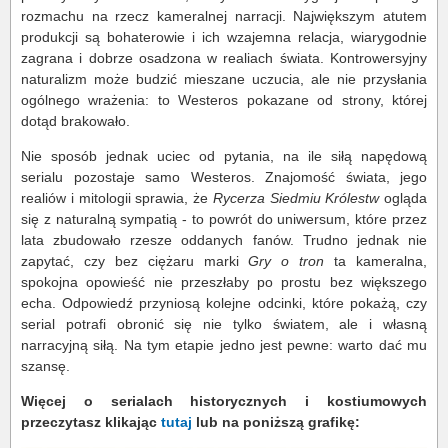
rozmachu na rzecz kameralnej narracji. Największym atutem
produkcji są bohaterowie i ich wzajemna relacja, wiarygodnie
zagrana i dobrze osadzona w realiach świata. Kontrowersyjny
naturalizm może budzić mieszane uczucia, ale nie przysłania
ogólnego wrażenia: to Westeros pokazane od strony, której
dotąd brakowało.
Nie sposób jednak uciec od pytania, na ile siłą napędową
serialu pozostaje samo Westeros. Znajomość świata, jego
realiów i mitologii sprawia, że
Rycerza Siedmiu Królestw
ogląda
się z naturalną sympatią - to powrót do uniwersum, które przez
lata zbudowało rzesze oddanych fanów. Trudno jednak nie
zapytać, czy bez ciężaru marki
Gry o tron
ta kameralna,
spokojna opowieść nie przeszłaby po prostu bez większego
echa. Odpowiedź przyniosą kolejne odcinki, które pokażą, czy
serial potrafi obronić się nie tylko światem, ale i własną
narracyjną siłą. Na tym etapie jedno jest pewne: warto dać mu
szansę.
Więcej o serialach historycznych i kostiumowych
przeczytasz klikając
tutaj
lub na poniższą grafikę: