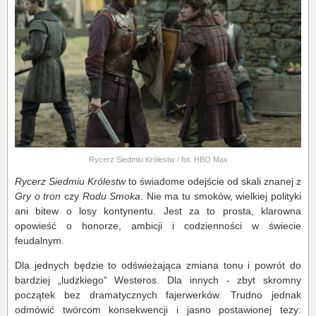
Rycerz Siedmiu Królestw / fot. HBO Max
Rycerz Siedmiu Królestw
to świadome odejście od skali znanej z
Gry o tron
czy
Rodu Smoka
. Nie ma tu smoków, wielkiej polityki
ani bitew o losy kontynentu. Jest za to prosta, klarowna
opowieść o honorze, ambicji i codzienności w świecie
feudalnym.
Dla jednych będzie to odświeżająca zmiana tonu i powrót do
bardziej „ludzkiego” Westeros. Dla innych - zbyt skromny
początek bez dramatycznych fajerwerków. Trudno jednak
odmówić twórcom konsekwencji i jasno postawionej tezy: