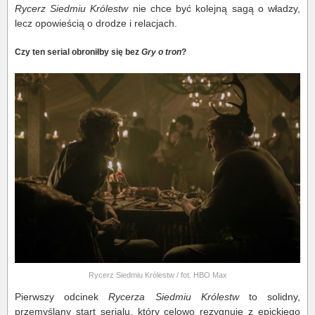
Rycerz Siedmiu Królestw
nie chce być kolejną sagą o władzy,
lecz opowieścią o drodze i relacjach.
Czy ten serial obroniłby się bez
Gry o tron
?
Rycerz Siedmiu Królestw / fot. HBO Max
Pierwszy odcinek
Rycerza Siedmiu Królestw
to solidny,
przemyślany start serialu, który celowo rezygnuje z epickiego