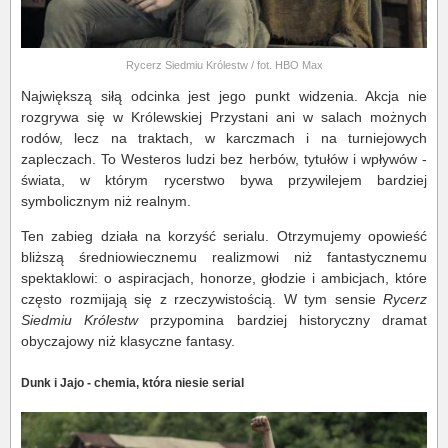
Rycerz Siedmiu Królestw / fot. HBO Max
Największą siłą odcinka jest jego punkt widzenia. Akcja nie
rozgrywa się w Królewskiej Przystani ani w salach możnych
rodów, lecz na traktach, w karczmach i na turniejowych
zapleczach. To Westeros ludzi bez herbów, tytułów i wpływów -
świata, w którym rycerstwo bywa przywilejem bardziej
symbolicznym niż realnym.
Ten zabieg działa na korzyść serialu. Otrzymujemy opowieść
bliższą średniowiecznemu realizmowi niż fantastycznemu
spektaklowi: o aspiracjach, honorze, głodzie i ambicjach, które
często rozmijają się z rzeczywistością. W tym sensie
Rycerz
Siedmiu Królestw
przypomina bardziej historyczny dramat
obyczajowy niż klasyczne fantasy.
Dunk i Jajo - chemia, która niesie serial