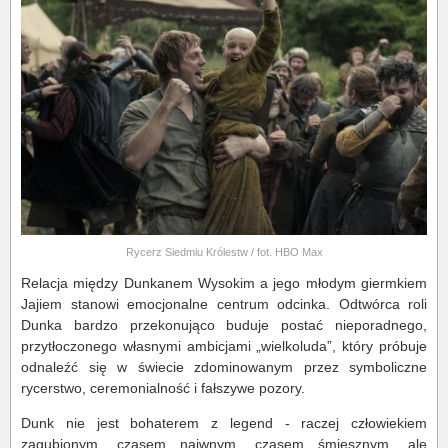
Rycerz Siedmiu Królestw / fot. HBO Max
Relacja między Dunkanem Wysokim a jego młodym giermkiem
Jajiem stanowi emocjonalne centrum odcinka. Odtwórca roli
Dunka bardzo przekonująco buduje postać nieporadnego,
przytłoczonego własnymi ambicjami „wielkoluda”, który próbuje
odnaleźć się w świecie zdominowanym przez symboliczne
rycerstwo, ceremonialność i fałszywe pozory.
Dunk nie jest bohaterem z legend - raczej człowiekiem
zagubionym, czasem naiwnym, czasem śmiesznym, ale