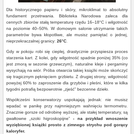
Dla historycznego papieru i skóry, mikroklimat to absolutny
fundament przetrwania. Biblioteka Narodowa zaleca dla
cennych zbiorów stałą temperaturę rzędu 16–18°C i wilgotność
na poziomie 40–50%. W domowym salonie utrzymanie takich
parametrów bywa kłopotliwe, ale musisz pamiętać o jednej,
nieprzekraczalnej granicy:
26°C
.
Gdy w pokoju robi się cieplej, drastycznie przyspiesza proces
starzenia kart. Z kolei, gdy wilgotność spadnie poniżej 35% (co
jest zmorą w sezonie grzewczym), naturalne kleje i pergaminy
wysychają na wiór. Próba otwarcia takiej książki może skończyć
się tragicznym pęknięciem grzbietu. Z drugiej strony, wilgotność
powyżej 60% to zaproszenie dla grzybów i pleśni, które w kilka
tygodni potrafią bezpowrotnie „zjeść” bezcenne dzieło.
Współcześni konserwatorzy uspokajają jednak: nie musisz
wpadać w panikę przy najmniejszym wahnięciu termometru.
Znacznie gorsze od odrobinę wyższej, ale stałej temperatury, są
gwałtowne „szoki higroskopijne”
- na przykład wnoszenie
wyziębionej książki prosto z zimnego strychu pod gorący
kaloryfer.