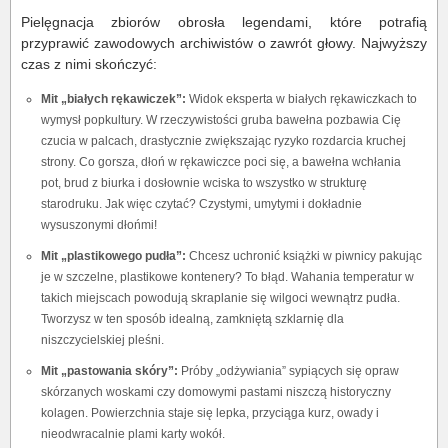
Pielęgnacja zbiorów obrosła legendami, które potrafią
przyprawić zawodowych archiwistów o zawrót głowy. Najwyższy
czas z nimi skończyć:
Mit „białych rękawiczek”:
Widok eksperta w białych rękawiczkach to
wymysł popkultury. W rzeczywistości gruba bawełna pozbawia Cię
czucia w palcach, drastycznie zwiększając ryzyko rozdarcia kruchej
strony. Co gorsza, dłoń w rękawiczce poci się, a bawełna wchłania
pot, brud z biurka i dosłownie wciska to wszystko w strukturę
starodruku. Jak więc czytać? Czystymi, umytymi i dokładnie
wysuszonymi dłońmi!
Mit „plastikowego pudła”:
Chcesz uchronić książki w piwnicy pakując
je w szczelne, plastikowe kontenery? To błąd. Wahania temperatur w
takich miejscach powodują skraplanie się wilgoci wewnątrz pudła.
Tworzysz w ten sposób idealną, zamkniętą szklarnię dla
niszczycielskiej pleśni.
Mit „pastowania skóry”:
Próby „odżywiania” sypiących się opraw
skórzanych woskami czy domowymi pastami niszczą historyczny
kolagen. Powierzchnia staje się lepka, przyciąga kurz, owady i
nieodwracalnie plami karty wokół.