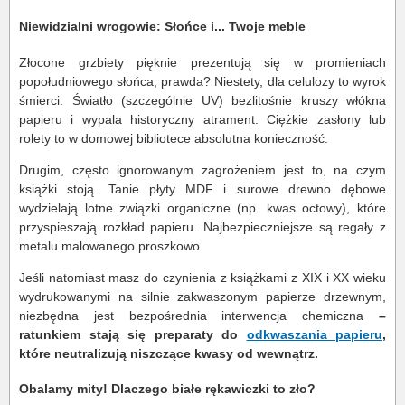
Niewidzialni wrogowie: Słońce i... Twoje meble
Złocone grzbiety pięknie prezentują się w promieniach
popołudniowego słońca, prawda? Niestety, dla celulozy to wyrok
śmierci. Światło (szczególnie UV) bezlitośnie kruszy włókna
papieru i wypala historyczny atrament. Ciężkie zasłony lub
rolety to w domowej bibliotece absolutna konieczność.
Drugim, często ignorowanym zagrożeniem jest to, na czym
książki stoją. Tanie płyty MDF i surowe drewno dębowe
wydzielają lotne związki organiczne (np. kwas octowy), które
przyspieszają rozkład papieru. Najbezpieczniejsze są regały z
metalu malowanego proszkowo.
Jeśli natomiast masz do czynienia z książkami z XIX i XX wieku
wydrukowanymi na silnie zakwaszonym papierze drzewnym,
niezbędna jest bezpośrednia interwencja chemiczna
–
ratunkiem stają się preparaty do
odkwaszania papieru
,
które neutralizują niszczące kwasy od wewnątrz.
Obalamy mity! Dlaczego białe rękawiczki to zło?