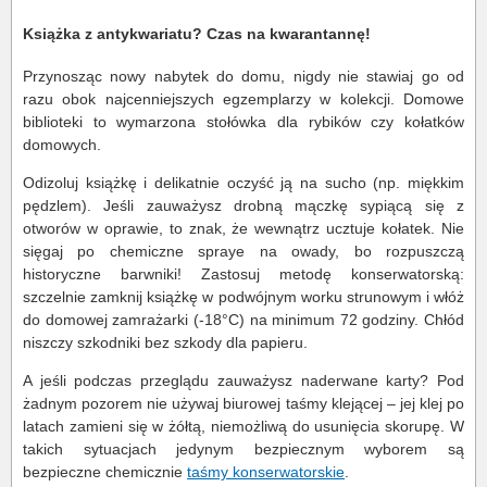
Książka z antykwariatu? Czas na kwarantannę!
Przynosząc nowy nabytek do domu, nigdy nie stawiaj go od
razu obok najcenniejszych egzemplarzy w kolekcji. Domowe
biblioteki to wymarzona stołówka dla rybików czy kołatków
domowych.
Odizoluj książkę i delikatnie oczyść ją na sucho (np. miękkim
pędzlem). Jeśli zauważysz drobną mączkę sypiącą się z
otworów w oprawie, to znak, że wewnątrz ucztuje kołatek. Nie
sięgaj po chemiczne spraye na owady, bo rozpuszczą
historyczne barwniki! Zastosuj metodę konserwatorską:
szczelnie zamknij książkę w podwójnym worku strunowym i włóż
do domowej zamrażarki (-18°C) na minimum 72 godziny. Chłód
niszczy szkodniki bez szkody dla papieru.
A jeśli podczas przeglądu zauważysz naderwane karty? Pod
żadnym pozorem nie używaj biurowej taśmy klejącej – jej klej po
latach zamieni się w żółtą, niemożliwą do usunięcia skorupę. W
takich sytuacjach jedynym bezpiecznym wyborem są
bezpieczne chemicznie
taśmy konserwatorskie
.