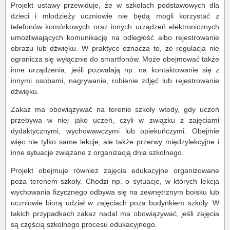
Projekt ustawy przewiduje, że w szkołach podstawowych dla
dzieci i młodzieży uczniowie nie będą mogli korzystać z
telefonów komórkowych oraz innych urządzeń elektronicznych
umożliwiających komunikację na odległość albo rejestrowanie
obrazu lub dźwięku. W praktyce oznacza to, że regulacja nie
ogranicza się wyłącznie do smartfonów. Może obejmować także
inne urządzenia, jeśli pozwalają np. na kontaktowanie się z
innymi osobami, nagrywanie, robienie zdjęć lub rejestrowanie
dźwięku.
Zakaz ma obowiązywać na terenie szkoły wtedy, gdy uczeń
przebywa w niej jako uczeń, czyli w związku z zajęciami
dydaktycznymi, wychowawczymi lub opiekuńczymi. Obejmie
więc nie tylko same lekcje, ale także przerwy międzylekcyjne i
inne sytuacje związane z organizacją dnia szkolnego.
Projekt obejmuje również zajęcia edukacyjne organizowane
poza terenem szkoły. Chodzi np. o sytuacje, w których lekcja
wychowania fizycznego odbywa się na zewnętrznym boisku lub
uczniowie biorą udział w zajęciach poza budynkiem szkoły. W
takich przypadkach zakaz nadal ma obowiązywać, jeśli zajęcia
są częścią szkolnego procesu edukacyjnego.