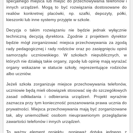
specjalnego miejsca lub miejsc do przechowywania telefonów i
innych urządzeń. Mogą to być rozwiązania dostosowane do
realiów konkretnej placówki, np. szafki, depozyty, półki,
kieszonki lub inne systemy przyjęte w szkole.
Decyzja o takim rozwiązaniu nie będzie jednak wyłącznie
techniczną decyzją dyrektora. Zgodnie z projektem dyrektor
będzie mógł zorganizować miejsca przechowywania za zgodą
rady pedagogicznej i rady rodziców oraz po zasięgnięciu opinii
samorządu uczniowskiego. W szkołach niepublicznych, w
których nie działają takie organy, zgodę lub opinię mają wyrażać
organy wskazane w statucie szkoły, reprezentujące rodziców
albo uczniów.
Jeżeli szkoła zorganizuje miejsce przechowywania telefonów,
uczniowie będą mieli obowiązek stosować się do szczegółowych
zasad odkładania i odbierania urządzeń. Projekt wyraźnie
zaznacza przy tym konieczność poszanowania prawa ucznia do
prywatności. Miejsca przechowywania mają być zorganizowane
tak, aby uniemożliwić osobom nieuprawnionym przeglądanie
zawartości telefonów i innych urządzeń.
To ważny element projektu, ponieważ dotyka jednego z