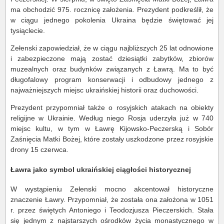
ma obchodzić 975. rocznicę założenia. Prezydent podkreślił, że
w ciągu jednego pokolenia Ukraina będzie świętować jej
tysiąclecie.
Zełenski zapowiedział, że w ciągu najbliższych 25 lat odnowione
i zabezpieczone mają zostać dziesiątki zabytków, zbiorów
muzealnych oraz budynków związanych z Ławrą. Ma to być
długofalowy program konserwacji i odbudowy jednego z
najważniejszych miejsc ukraińskiej historii oraz duchowości.
Prezydent przypomniał także o rosyjskich atakach na obiekty
religijne w Ukrainie. Według niego Rosja uderzyła już w 740
miejsc kultu, w tym w Ławrę Kijowsko-Peczerską i Sobór
Zaśnięcia Matki Bożej, które zostały uszkodzone przez rosyjskie
drony 15 czerwca.
Ławra jako symbol ukraińskiej ciągłości historycznej
W wystąpieniu Zełenski mocno akcentował historyczne
znaczenie Ławry. Przypomniał, że została ona założona w 1051
r. przez świętych Antoniego i Teodozjusza Pieczerskich. Stała
się jednym z najstarszych ośrodków życia monastycznego w