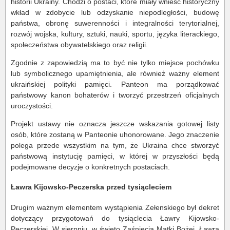
historii Ukrainy. Chodzi o postaci, które miały wnieść historyczny
wkład w zdobycie lub odzyskanie niepodległości, budowę
państwa, obronę suwerenności i integralności terytorialnej,
rozwój wojska, kultury, sztuki, nauki, sportu, języka literackiego,
społeczeństwa obywatelskiego oraz religii.
Zgodnie z zapowiedzią ma to być nie tylko miejsce pochówku
lub symbolicznego upamiętnienia, ale również ważny element
ukraińskiej polityki pamięci. Panteon ma porządkować
państwowy kanon bohaterów i tworzyć przestrzeń oficjalnych
uroczystości.
Projekt ustawy nie oznacza jeszcze wskazania gotowej listy
osób, które zostaną w Panteonie uhonorowane. Jego znaczenie
polega przede wszystkim na tym, że Ukraina chce stworzyć
państwową instytucję pamięci, w której w przyszłości będą
podejmowane decyzje o konkretnych postaciach.
Ławra Kijowsko-Peczerska przed tysiącleciem
Drugim ważnym elementem wystąpienia Zełenskiego był dekret
dotyczący przygotowań do tysiąclecia Ławry Kijowsko-
Peczerskiej. W sierpniu, w święto Zaśnięcia Matki Bożej, Ławra