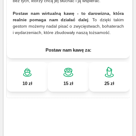
bez tych, którzy chcą jej słuchać i ją wspierać.
Postaw nam wirtualną kawę - to darowizna, która
realnie pomaga nam działać dalej
. To dzięki takim
gestom możemy nadal pisać o zwycięstwach, bohaterach
i wydarzeniach, które zbudowały naszą tożsamość.
Postaw nam kawę za:
10 zł
15 zł
25 zł