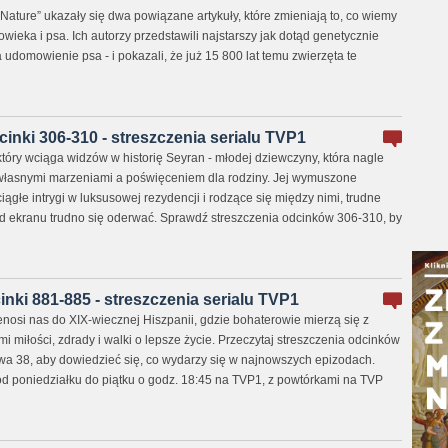
ature” ukazały się dwa powiązane artykuły, które zmieniają to, co wiemy
owieka i psa. Ich autorzy przedstawili najstarszy jak dotąd genetycznie
domowienie psa - i pokazali, że już 15 800 lat temu zwierzęta te
cinki 306-310 - streszczenia serialu TVP1
, który wciąga widzów w historię Seyran - młodej dziewczyny, która nagle
własnymi marzeniami a poświęceniem dla rodziny. Jej wymuszone
iągłe intrygi w luksusowej rezydencji i rodzące się między nimi, trudne
od ekranu trudno się oderwać. Sprawdź streszczenia odcinków 306-310, by
nki 881-885 - streszczenia serialu TVP1
nosi nas do XIX-wiecznej Hiszpanii, gdzie bohaterowie mierzą się z
miłości, zdrady i walki o lepsze życie. Przeczytaj streszczenia odcinków
wa 38, aby dowiedzieć się, co wydarzy się w najnowszych epizodach.
d poniedziałku do piątku o godz. 18:45 na TVP1, z powtórkami na TVP