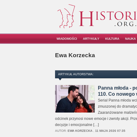
WIADOMOŚCI
ARTYKUŁY
KULTURA
NAUKA
Ewa Korzecka
ARTYKUŁ AUTORSTWA:
Panna młoda - po
110. Co nowego 
Serial Panna młoda wci
zmuszonej do dramatyc
Zaaranżowane małżeństw
odcinek przynosi nowe emocje i zwroty akcji. Prz
decyzje i emocjonalne […]
AUTOR:
EWA KORZECKA
,
11 MAJA 2026 07:35