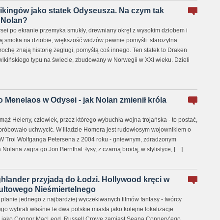
ikingów jako statek Odyseusza. Na czym tak
 Nolan?
sei po ekranie przemyka smukły, drewniany okręt z wysokim dziobem i
ą smoka na dziobie, większość widzów pewnie pomyśli: starożytna
 trochę znają historię żeglugi, pomyślą coś innego. Ten statek to Draken
wikińskiego typu na świecie, zbudowany w Norwegii w XXI wieku. Dzieli
o Menelaos w Odysei - jak Nolan zmienił króla
 mąż Heleny, człowiek, przez którego wybuchła wojna trojańska - to postać,
e próbowało uchwycić. W Iliadzie Homera jest rudowłosym wojownikiem o
 W Troi Wolfganga Petersena z 2004 roku - gniewnym, zdradzonym
Nolana zagra go Jon Bernthal: łysy, z czarną brodą, w stylistyce, […]
ighlander przyjadą do Łodzi. Hollywood kręci w
ultowego Nieśmiertelnego
planie jednego z najbardziej wyczekiwanych filmów fantasy - twórcy
o wybrali właśnie te dwa polskie miasta jako kolejne lokalizacje
ll jako Connor MacLeod, Russell Crowe zamiast Seana Connery’ego,