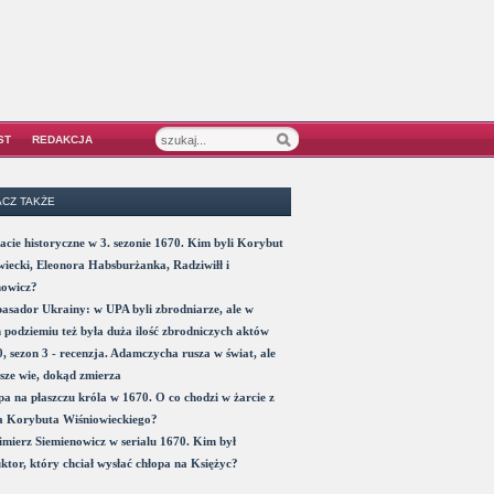
ST
REDAKCJA
CZ TAKŻE
acie historyczne w 3. sezonie 1670. Kim byli Korybut
iecki, Eleonora Habsburżanka, Radziwiłł i
nowicz?
sador Ukrainy: w UPA byli zbrodniarze, ale w
 podziemiu też była duża ilość zbrodniczych aktów
, sezon 3 - recenzja. Adamczycha rusza w świat, ale
sze wie, dokąd zmierza
a na płaszczu króla w 1670. O co chodzi w żarcie z
a Korybuta Wiśniowieckiego?
mierz Siemienowicz w serialu 1670. Kim był
ktor, który chciał wysłać chłopa na Księżyc?