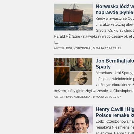
Norweska łódź w
naprawdę płynie
Kiedy w zwiastunie Ody
charakterystyczną głow
Grecja. Ci, którzy choć
Harald Hårfagre - największy współczesny okręt 
[…]
AUTOR:
EWA KORZECKA
,
9 MAJA 2026 22:31
Jon Bernthal jak
Sparty
Menelaos - król Sparty,
którą kino wielokrotni
złożonym charakterze.
mężem, który ginie zbyt wcześnie. U Christophera 
AUTOR:
EWA KORZECKA
,
9 MAJA 2026 17:07
Henry Cavill i H
Polsce remake k
Łódź i Częstochowa na 
remake’u Nieśmiertelneg
zdjęciowe. Henry Cavi