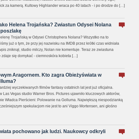
ick za kamerą. Kultowy Highlander wraca po 40 latach - i po drodze do […]
jako Helena Trojańska? Zwiastun Odysei Nolana
 poszlakę
elenę Trojańską w Odysei Christophera Nolana? Wszystko na to
iśmy już o tym, że przy jej nazwisku na IMDB przez krótki czas widniała
wpis zniknął, studio milczy, Nolan nie komentuje. Teraz ze zwiastuna
kę zdaje się domykać - ciemnoskóra kobieta […]
wym Aragornem. Kto zagra Obieżyświata w
olluma?
dziej wyczekiwanych filmów fantasy ostatnich lat jest już oficjalna.
Las Vegas studio Warner Bros. Pictures ujawniło kluczowych aktorów,
ilmie Władca Pierścieni: Polowanie na Golluma. Największą niespodzianką
cześniejszym spekulacjom nie jest to ani Viggo Mortensen, ani głośno
wiata pochowano jak ludzi. Naukowcy odkryli