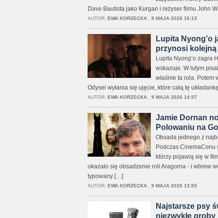
Dave Bautista jako Kurgan i reżyser filmu John W
AUTOR:
EWA KORZECKA
,
9 MAJA 2026 16:13
Lupita Nyong’o 
przynosi kolejną
Lupita Nyong’o zagra H
wskazuje. W lutym pisal
właśnie ta rola. Potem 
Odysei wyłania się ujęcie, które całą tę układan
AUTOR:
EWA KORZECKA
,
9 MAJA 2026 14:57
Jamie Dornan no
Polowaniu na G
Obsada jednego z najbar
Podczas CinemaConu w 
którzy pojawią się w f
okazało się obsadzenie roli Aragorna - i wbrew w
typowany […]
AUTOR:
EWA KORZECKA
,
9 MAJA 2026 13:55
Najstarsze psy ś
niezwykłe groby