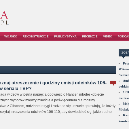
WOJSKO
REKONSTRUKCJE
PUBLICYSTYKA
RECENZJE
VIDEO
PODCA
ZOBA
Post
Wiśniow
Siemie
Amba
znaj streszczenie i godziny emisji odcinków 106-
polskim
w serialu TVP?
1670
ąga widzów w pełną napięcia opowieść o Hancer, młodej kobiecie
nie zaw
znych wyborów między miłością a poświęceniem dla rodziny.
Małp
o z Cihanem, rodzinne intrygi i rodzące się uczucie sprawiają, że każdy
Michał
eczytaj streszczenia odcinków 106-110, aby dowiedzieć się, jakie trudne
Kazi
konstru