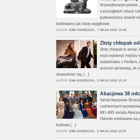
W prestiżowym piśmie „N
o początkach relacji czł
potwierdzony dowód na u
traktowano jak istoty wyjątkowe.
AUTOR:
EWA KORZECKA
,
7 MAJA 2026 19:48
Złoty chłopak od
Złoty chłopak to serial
musi wybierać między 
małżeństwo z Feritem, c
uczucie sprawiają, że 
dowiedzieć się, […]
AUTOR:
EWA KORZECKA
,
5 MAJA 2026 10:19
Akacjowa 38 odci
Serial Akacjowa 38 prze
codziennymi wyzwaniami 
881-885 serialu Akacjo
Odcinki emitowane są o
Kobieta […]
AUTOR:
EWA KORZECKA
,
5 MAJA 2026 10:07