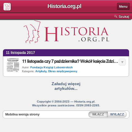
Historia.org.pl
Menu
Szukaj
11 listopada 2017
11 listopada czy 7 października? Wokół księcia Zdzisława Lubomirskiego oraz daty odzyskania niepodległości
Autor:
Fundacja Książąt Lubomirskich
Kategorie:
Artykuły
,
Okres międzywojenny
Załaduj więcej
artykułów...
Copyright © 2004-2023 — Historia.org.pl.
Wszystkie prawa zastrzeżone. ISSN 2083-2265.
Mobilna wersja strony
WŁĄCZ
WYŁĄCZ