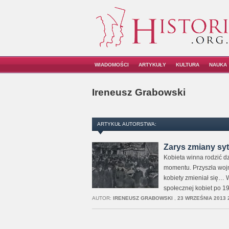
WIADOMOŚCI
ARTYKUŁY
KULTURA
NAUKA
Ireneusz Grabowski
ARTYKUŁ AUTORSTWA:
Zarys zmiany syt
Kobieta winna rodzić d
momentu. Przyszła wojn
kobiety zmieniał się… 
społecznej kobiet po 19
AUTOR:
IRENEUSZ GRABOWSKI
,
23 WRZEŚNIA 2013 