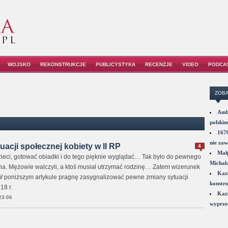
WOJSKO
REKONSTRUKCJE
PUBLICYSTYKA
RECENZJE
VIDEO
PODCA
ZOBA
Amba
polskim
1670
nie zaw
uacji społecznej kobiety w II RP
4
Małp
zieci, gotować obiadki i do tego pięknie wyglądać… Tak było do pewnego
Michał
a. Mężowie walczyli, a ktoś musiał utrzymać rodzinę… Zatem wizerunek
Kazi
W poniższym artykule pragnę zasygnalizować pewne zmiany sytuacji
konstru
18 r.
Kazi
23:06
wyprzed