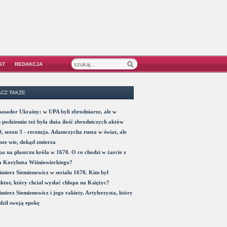
ST
REDAKCJA
CZ TAKŻE
sador Ukrainy: w UPA byli zbrodniarze, ale w
 podziemiu też była duża ilość zbrodniczych aktów
, sezon 3 - recenzja. Adamczycha rusza w świat, ale
sze wie, dokąd zmierza
a na płaszczu króla w 1670. O co chodzi w żarcie z
a Korybuta Wiśniowieckiego?
mierz Siemienowicz w serialu 1670. Kim był
ktor, który chciał wysłać chłopa na Księżyc?
mierz Siemienowicz i jego rakiety. Artylerzysta, który
ził swoją epokę