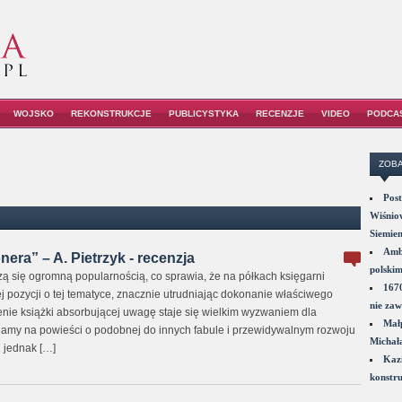
WOJSKO
REKONSTRUKCJE
PUBLICYSTYKA
RECENZJE
VIDEO
PODCA
ZOBA
Post
Wiśniow
Siemie
Amba
era” – A. Pietrzyk - recenzja
polskim
zą się ogromną popularnością, co sprawia, że na półkach księgarni
1670
j pozycji o tej tematyce, znacznie utrudniając dokonanie właściwego
nie zaw
ienie książki absorbującej uwagę staje się wielkim wyzwaniem dla
Małp
afiamy na powieści o podobnej do innych fabule i przewidywalnym rozwoju
Michał
 jednak […]
Kazi
konstru