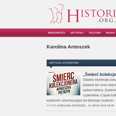
WIADOMOŚCI
ARTYKUŁY
KULTURA
NAUKA
Karolina Antoszek
ARTYKUŁ AUTORSTWA:
„Śmierć kolekcjon
Ostatnio kryminały cies
pojawia sie coraz więce
wyboru lektury. Znalez
czytelników. Często tr
wydarzeń, zniechęcające do dalszego czytania –
AUTOR:
KAROLINA ANTOSZEK
,
11 LIPCA 2016 08:00