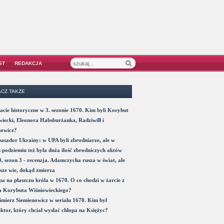
ST
REDAKCJA
CZ TAKŻE
acie historyczne w 3. sezonie 1670. Kim byli Korybut
iecki, Eleonora Habsburżanka, Radziwiłł i
nowicz?
sador Ukrainy: w UPA byli zbrodniarze, ale w
 podziemiu też była duża ilość zbrodniczych aktów
, sezon 3 - recenzja. Adamczycha rusza w świat, ale
sze wie, dokąd zmierza
a na płaszczu króla w 1670. O co chodzi w żarcie z
a Korybuta Wiśniowieckiego?
mierz Siemienowicz w serialu 1670. Kim był
ktor, który chciał wysłać chłopa na Księżyc?