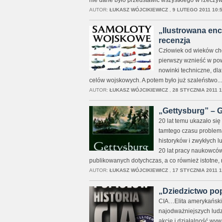
nie dane było przedstawić wszystkiego w rzeczyw
AUTOR:
ŁUKASZ WÓJCIKIEWICZ
,
9 LUTEGO 2011 10:
„Ilustrowana enc
recenzja
Człowiek od wieków chci
pierwszy wznieść w pow
nowinki techniczne, dla
celów wojskowych. A potem było już szaleństwo... 
AUTOR:
ŁUKASZ WÓJCIKIEWICZ
,
28 STYCZNIA 2011 1
„Gettysburg” – 
20 lat temu ukazało si
tamtego czasu problem
historyków i zwykłych
20 lat pracy naukowców
publikowanych dotychczas, a co również istotne,
AUTOR:
ŁUKASZ WÓJCIKIEWICZ
,
17 STYCZNIA 2011 1
„Dziedzictwo popi
CIA…Elita amerykański
najodważniejszych lud
akcje i działalność wy