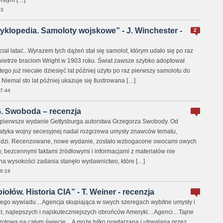
istym […]
53
yklopedia. Samoloty wojskowe” - J. Winchester -
2
ał latać...Wyrazem tych dążeń stał się samolot, którym udało się po raz
ietrze braciom Wright w 1903 roku. Świat zawsze szybko adoptował
tego już niecałe dziesięć lat później użyto po raz pierwszy samolotu do
Niemal sto lat później ukazuje się Ilustrowana […]
7:44
G. Swoboda – recenzja
ę pierwsze wydanie Gettysburga autorstwa Grzegorza Swobody. Od
atyka wojny secesyjnej nadal rozgrzewa umysły znawców tematu,
 ludzi. Recenzowane, nowe wydanie, zostało wzbogacone owocami owych
, bezcennymi faktami źródłowymi i informacjami z materiałów nie
 na wysokości zadania stanęło wydawnictwo, które […]
0:19
ołów. Historia CIA” - T. Weiner - recenzja
ego wywiadu…Agencja skupiająca w swych szeregach wybitne umysły i
zi, najlepszych i najskuteczniejszych obrońców Ameryki…Agenci…Tajne
wrotowa na całym świecie…A może tylko powtarzana i utrwalana przez