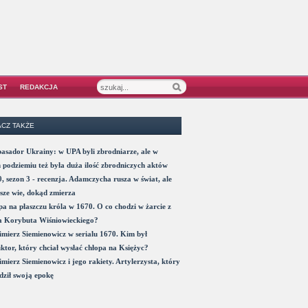
ST
REDAKCJA
CZ TAKŻE
sador Ukrainy: w UPA byli zbrodniarze, ale w
 podziemiu też była duża ilość zbrodniczych aktów
, sezon 3 - recenzja. Adamczycha rusza w świat, ale
sze wie, dokąd zmierza
a na płaszczu króla w 1670. O co chodzi w żarcie z
a Korybuta Wiśniowieckiego?
mierz Siemienowicz w serialu 1670. Kim był
ktor, który chciał wysłać chłopa na Księżyc?
mierz Siemienowicz i jego rakiety. Artylerzysta, który
ził swoją epokę