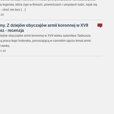
 legenda, która żyje w filmach, powieściach i umysłach ludzi, nijak się
 - choć nie bez […]
:29
ny. Z dziejów obyczajów armii koronnej w XVII
sz - recenzja
ziejów obyczajów armii koronnej w XVII wieku autorstwa Tadeusza
ną praca tego historyka, poruszającą w szerokim ujęciu temat armii
I wieku.
21:42