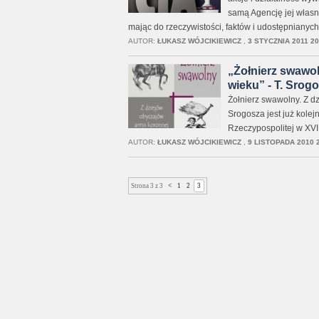
samą Agencję jej własna
mając do rzeczywistości, faktów i udostępnianych
AUTOR:
ŁUKASZ WÓJCIKIEWICZ
,
3 STYCZNIA 2011 20
„Żołnierz swawol
wieku” - T. Srogo
Żołnierz swawolny. Z d
Srogosza jest już kolej
Rzeczypospolitej w XVI
AUTOR:
ŁUKASZ WÓJCIKIEWICZ
,
9 LISTOPADA 2010 
Strona 3 z 3
<
1
2
3