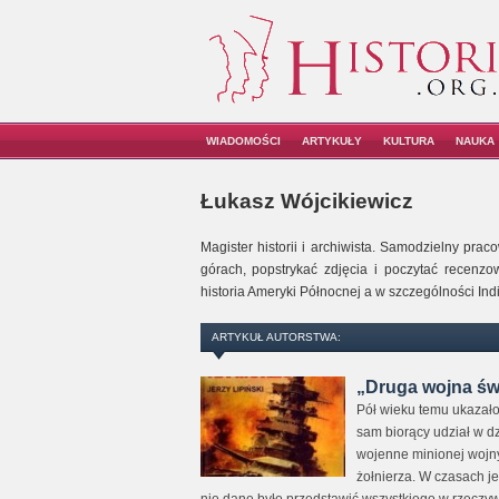
WIADOMOŚCI
ARTYKUŁY
KULTURA
NAUKA
Łukasz Wójcikiewicz
Magister historii i archiwista. Samodzielny pr
górach, popstrykać zdjęcia i poczytać recenzo
historia Ameryki Północnej a w szczególności Indi
ARTYKUŁ AUTORSTWA:
„Druga wojna świ
Pół wieku temu ukazało
sam biorący udział w d
wojenne minionej wojny
żołnierza. W czasach je