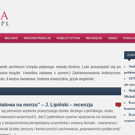
WOJSKO
REKONSTRUKCJE
PUBLICYSTYKA
RECENZJE
VIDEO
PODCA
ZOBA
Amba
acownik archiwum Urzędu pięknego miasta Gorlice. Lubi poszwędać się po
polskim
wane książki. Uwielbia zabawę z synem:) Zainteresowania historyczne:
1670
an, II wojna światowa, historia nowożytna, język angielski.
nie zaw
Małp
Michał
Kazi
atowa na morzu” – J. Lipiński – recenzja
konstru
 się pierwsze wydanie powyższego dzieła Jerzego Lipińskiego. Autor,
Kazi
ziałaniach wojennych1, dał Czytelnikom szanse spojrzenia na działania
wyprzed
 z bezpośredniej perspektywy uczestnika i znawcy tematu - marynarza i
dnak ścisłej cenzury i konieczności zachowania „poprawności politycznej”