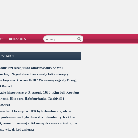
ST
REDAKCJA
CZ TAKŻE
odnalazł szczątki 55 ofiar masakry w Woli
eckiej. Najmłodsze dzieci miały kilka miesięcy
e kręcono 3. sezon 1670? Warszawę zagrały Brzeg,
i Roztoka
acie historyczne w 3. sezonie 1670. Kim byli Korybut
iecki, Eleonora Habsburżanka, Radziwiłł i
nowicz?
sador Ukrainy: w UPA byli zbrodniarze, ale w
 podziemiu też była duża ilość zbrodniczych aktów
, sezon 3 - recenzja. Adamczycha rusza w świat, ale
sze wie, dokąd zmierza