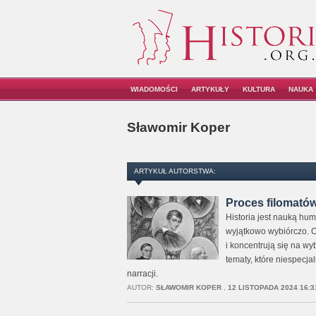
WIADOMOŚCI
ARTYKUŁY
KULTURA
NAUKA
Sławomir Koper
ARTYKUŁ AUTORSTWA:
Proces filomatów 
Historia jest nauką hu
wyjątkowo wybiórczo. Op
i koncentrują się na w
tematy, które niespecja
narracji.
AUTOR:
SŁAWOMIR KOPER
,
12 LISTOPADA 2024 16:3