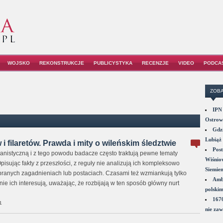
WOJSKO
REKONSTRUKCJE
PUBLICYSTYKA
RECENZJE
VIDEO
PODCA
ZOBA
IPN 
Ostrowi
Gdzi
Lubiąż 
i filaretów. Prawda i mity o wileńskim śledztwie
Post
manistyczną i z tego powodu badacze często traktują pewne tematy
Wiśniow
isując fakty z przeszłości, z reguły nie analizują ich kompleksowo
Siemie
ybranych zagadnieniach lub postaciach. Czasami też wzmiankują tylko
Amba
lnie ich interesują, uważając, że rozbijają w ten sposób główny nurt
polskim
1670
1
nie zaw