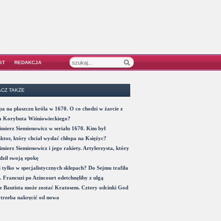
ST
REDAKCJA
CZ TAKŻE
a na płaszczu króla w 1670. O co chodzi w żarcie z
a Korybuta Wiśniowieckiego?
mierz Siemienowicz w serialu 1670. Kim był
ktor, który chciał wysłać chłopa na Księżyc?
mierz Siemienowicz i jego rakiety. Artylerzysta, który
ził swoją epokę
 tylko w specjalistycznych sklepach? Do Sejmu trafiła
. Francuzi po Azincourt odetchnęliby z ulgą
 Bautista może zostać Kratosem. Cztery odcinki God
trzeba nakręcić od nowa