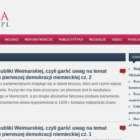
WOJSKO
REKONSTRUKCJE
PUBLICYSTYKA
RECENZJE
VIDEO
PODCA
ZOBA
Małp
ubliki Weimarskiej, czyli garść uwag na temat
Michał
pierwszej demokracji niemieckiej cz. 2
Kazi
z parlamentaryzm znajduje się w stanie kryzysu, który jest czymś więcej
konstru
ania. Kryzys ten ma dwie przyczyny: po pierwsze jest to karykatura
Kazi
go w Niemczech, a po drugie absolutnie fałszywa postawa parlamentu
wyprzed
znamienne słowa wypowiedział w 1928 r. bodajże najbardziej znany
Łuki
petycja
Dave
of War 
ubliki Weimarskiej, czyli garść uwag na temat
pierwszej demokracji niemieckiej cz. 1