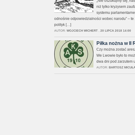
„Nie oszukujmy się, nas
niż tylko kryzysem zauf
systemu parlamentarne
odnośnie odpowiedzialności wobec narodu” – te 
polityk […]
AUTOR:
WOJCIECH WICHERT
,
20 LIPCA 2018 14:00
Piłka nożna w II
Czy można zostać ares
We Lwowie było to możl
dwa dni pod zarzutem u
AUTOR:
BARTOSZ MICUŁ