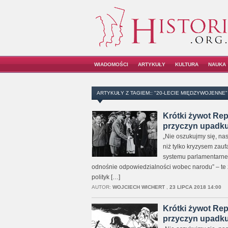
WIADOMOŚCI
ARTYKUŁY
KULTURA
NAUKA
ARTYKUŁY Z TAGIEM:: "20-LECIE MIĘDZYWOJENNE"
Krótki żywot Rep
przyczyn upadku 
„Nie oszukujmy się, nas
niż tylko kryzysem zauf
systemu parlamentarne
odnośnie odpowiedzialności wobec narodu” – te 
polityk […]
AUTOR:
WOJCIECH WICHERT
,
23 LIPCA 2018 14:00
Krótki żywot Rep
przyczyn upadku 