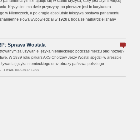
z parlamentaryzm znajduje się w stanie kryzysu, który jest czymś więcej
ania. Kryzys ten ma dwie przyczyny: po pierwsze jest to karykatura
go w Niemczech, a po drugie absolutnie fałszywa postawa parlamentu
znamienne słowa wypowiedział w 1928 r. bodajże najbardziej znany
 RP: Sprawa Wostala
ztowanym za używanie języka niemieckiego podczas meczu piłki nożnej?
iwe. W 1939 roku piłkarz AKS Chorzów Jerzy Wostal spędził w areszcie
żywania języka niemieckiego oraz obrazy państwa polskiego.
A
,
1 KWIETNIA 2017 13:00