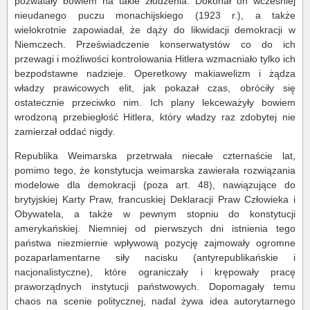
pozwalały bowiem na takie złudzenia. Dokonał on wcześniej
nieudanego puczu monachijskiego (1923 r.), a także
wielokrotnie zapowiadał, że dąży do likwidacji demokracji w
Niemczech. Przeświadczenie konserwatystów co do ich
przewagi i możliwości kontrolowania Hitlera wzmacniało tylko ich
bezpodstawne nadzieje. Operetkowy makiawelizm i żądza
władzy prawicowych elit, jak pokazał czas, obróciły się
ostatecznie przeciwko nim. Ich plany lekceważyły bowiem
wrodzoną przebiegłość Hitlera, który władzy raz zdobytej nie
zamierzał oddać nigdy.
Republika Weimarska przetrwała niecałe czternaście lat,
pomimo tego, że konstytucja weimarska zawierała rozwiązania
modelowe dla demokracji (poza art. 48), nawiązujące do
brytyjskiej Karty Praw, francuskiej Deklaracji Praw Człowieka i
Obywatela, a także w pewnym stopniu do konstytucji
amerykańskiej. Niemniej od pierwszych dni istnienia tego
państwa niezmiernie wpływową pozycję zajmowały ogromne
pozaparlamentarne siły nacisku (antyrepublikańskie i
nacjonalistyczne), które ograniczały i krępowały pracę
praworządnych instytucji państwowych. Dopomagały temu
chaos na scenie politycznej, nadal żywa idea autorytarnego