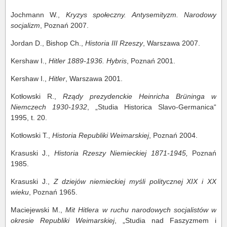
Jochmann W.,
Kryzys społeczny.
Antysemityzm.
Narodowy
socjalizm
, Poznań 2007.
Jordan D., Bishop Ch.,
Historia III Rzeszy
, Warszawa 2007.
Kershaw I.,
Hitler 1889-1936. Hybris
, Poznań 2001.
Kershaw I.,
Hitler
, Warszawa 2001.
Kotłowski R.,
Rządy prezydenckie Heinricha Brüninga w
Niemczech 1930-1932
, „Studia Historica Slavo-Germanica“
1995, t. 20.
Kotłowski T.,
Histo
ria Republiki Weimarskiej
, Poznań 2004.
Krasuski J.,
Historia Rzeszy
Niemieckiej 1871-1945,
Poznań
1985.
Krasuski J.,
Z dziejów niemieckiej myśli politycznej XIX i XX
wieku
, Poznań 1965.
Maciejewski M.,
Mit Hitlera w ruchu narodowych socjalistów w
okresie Republiki Weimarskiej
, „Studia nad Faszyzmem i