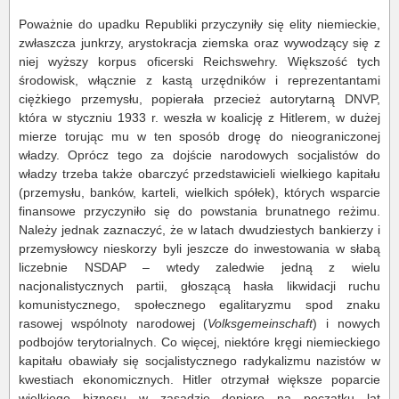
Poważnie do upadku Republiki przyczyniły się elity niemieckie,
zwłaszcza junkrzy, arystokracja ziemska oraz wywodzący się z
niej wyższy korpus oficerski Reichswehry. Większość tych
środowisk, włącznie z kastą urzędników i reprezentantami
ciężkiego przemysłu, popierała przecież autorytarną DNVP,
która w styczniu 1933 r. weszła w koalicję z Hitlerem, w dużej
mierze torując mu w ten sposób drogę do nieograniczonej
władzy. Oprócz tego za dojście narodowych socjalistów do
władzy trzeba także obarczyć przedstawicieli wielkiego kapitału
(przemysłu, banków, karteli, wielkich spółek), których wsparcie
finansowe przyczyniło się do powstania brunatnego reżimu.
Należy jednak zaznaczyć, że w latach dwudziestych bankierzy i
przemysłowcy nieskorzy byli jeszcze do inwestowania w słabą
liczebnie NSDAP – wtedy zaledwie jedną z wielu
nacjonalistycznych partii, głoszącą hasła likwidacji ruchu
komunistycznego, społecznego egalitaryzmu spod znaku
rasowej wspólnoty narodowej (
Volksgemeinschaft
) i nowych
podbojów terytorialnych. Co więcej, niektóre kręgi niemieckiego
kapitału obawiały się socjalistycznego radykalizmu nazistów w
kwestiach ekonomicznych. Hitler otrzymał większe poparcie
wielkiego biznesu w zasadzie dopiero na początku lat