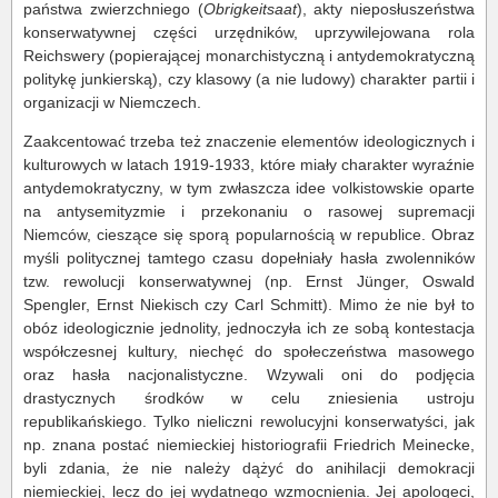
państwa zwierzchniego (
Obrigkeitsaat
), akty nieposłuszeństwa
konserwatywnej części urzędników, uprzywilejowana rola
Reichswery (popierającej monarchistyczną i antydemokratyczną
politykę junkierską), czy klasowy (a nie ludowy) charakter partii i
organizacji w Niemczech.
Zaakcentować trzeba też znaczenie elementów ideologicznych i
kulturowych w latach 1919-1933, które miały charakter wyraźnie
antydemokratyczny, w tym zwłaszcza idee volkistowskie oparte
na antysemityzmie i przekonaniu o rasowej supremacji
Niemców, cieszące się sporą popularnością w republice. Obraz
myśli politycznej tamtego czasu dopełniały hasła zwolenników
tzw. rewolucji konserwatywnej (np. Ernst Jünger, Oswald
Spengler, Ernst Niekisch czy Carl Schmitt). Mimo że nie był to
obóz ideologicznie jednolity, jednoczyła ich ze sobą kontestacja
współczesnej kultury, niechęć do społeczeństwa masowego
oraz hasła nacjonalistyczne. Wzywali oni do podjęcia
drastycznych środków w celu zniesienia ustroju
republikańskiego. Tylko nieliczni rewolucyjni konserwatyści, jak
np. znana postać niemieckiej historiografii Friedrich Meinecke,
byli zdania, że nie należy dążyć do anihilacji demokracji
niemieckiej, lecz do jej wydatnego wzmocnienia. Jej apologeci,