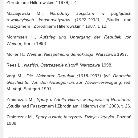
Zbrodniami Hitlerowskimi” 1979, t. 4.
Maciejewski M.,
Narodowy socjalizm w poglądach
rewolucyjnych konserwatystów (1922-1932)
, „Studia nad
Faszyzmem i Zbrodniami Hitlerowskimi” 1987, t. 12.
Mommsen H.,
Aufstieg und Untergang der Republik von
Weimar,
Berlin 1998.
Möller H.,
Weimar
.
Niespełniona demokracja
, Warszawa 1997.
Rees L.,
Naziści. Ostrzeżenie historii,
Warszawa 1998.
Vogt M.,
Die Weimarer Republik (1918-1933)
[w:]
Deutsche
Geschichte. Von den Anfängen bis zur Wiedervereinigung
, red.
M. Vogt, Stuttgart 1991.
Zmierczak M.,
Spory o Adolfa Hitlera w najnowszej literaturze
,
„Studia nad Faszyzmem i Zbrodniami Hitlerowskimi“ 2003, t. 26.
Zmierczak M.,
Spory o istotę faszyzmu. Dzieje i krytyka
, Poznań
1988.