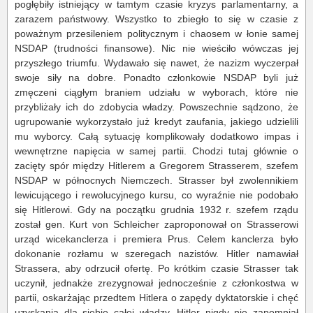
pogłębiły istniejący w tamtym czasie kryzys parlamentarny, a
zarazem państwowy. Wszystko to zbiegło to się w czasie z
poważnym przesileniem politycznym i chaosem w łonie samej
NSDAP (trudności finansowe). Nic nie wieściło wówczas jej
przyszłego triumfu. Wydawało się nawet, że nazizm wyczerpał
swoje siły na dobre. Ponadto członkowie NSDAP byli już
zmęczeni ciągłym braniem udziału w wyborach, które nie
przybliżały ich do zdobycia władzy. Powszechnie sądzono, że
ugrupowanie wykorzystało już kredyt zaufania, jakiego udzielili
mu wyborcy. Całą sytuację komplikowały dodatkowo impas i
wewnętrzne napięcia w samej partii. Chodzi tutaj głównie o
zacięty spór między Hitlerem a Gregorem Strasserem, szefem
NSDAP w północnych Niemczech. Strasser był zwolennikiem
lewicującego i rewolucyjnego kursu, co wyraźnie nie podobało
się Hitlerowi. Gdy na początku grudnia 1932 r. szefem rządu
został gen. Kurt von Schleicher zaproponował on Strasserowi
urząd wicekanclerza i premiera Prus. Celem kanclerza było
dokonanie rozłamu w szeregach nazistów. Hitler namawiał
Strassera, aby odrzucił ofertę. Po krótkim czasie Strasser tak
uczynił, jednakże zrezygnował jednocześnie z członkostwa w
partii, oskarżając przedtem Hitlera o zapędy dyktatorskie i chęć
uzyskania dla siebie całej władzy. Hitler nigdy nie zapomniał