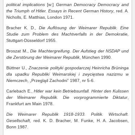
political implications
[w:]
German Democracy Democracy and
the Triumph of Hitler.
Essays in Recent German History
, red. A.
Nicholls, E. Matthias, London 1971.
Bracher K. D.,
Die Auflösung der Weimarer Republik. Eine
Studie zum Problem des Machtverfalls in der Demokratie,
Stuttgart-Düsseldorf 1955.
Broszat M.,
Die Machtergreifung. Der Aufstieg der NSDAP und
die Zerstörung der Weimarer Republik
, München 1990.
Büttner U.,
Znaczenie polityki gospodarczej Heinricha Brüninga
dla upadku Republiki Weimarskiej i zwycięstwa nazizmu w
Niemczech
, „Przegląd Zachodni” 1987, nr 5-6.
Carlebach E.,
Hitler war kein Betriebsunfall. Hinter den Kulissen
der Weimarer Republik. Die vorprogrammierte Diktatur
,
Frankfurt am Main 1978.
Die Weimarer Republik 1918-1933. Politik. Wirtschaft.
Gesellschaft,
red. K. D. Bracher, M. Funke, H. A. Jacobsen,
Bonn 1987.