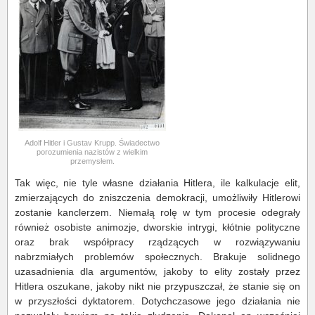
Adolf Hitler i Gustav Krupp. Świadectwo
porozumienia nazistów z wielkim
przemysłem.
Tak więc, nie tyle własne działania Hitlera, ile kalkulacje elit,
zmierzających do zniszczenia demokracji, umożliwiły Hitlerowi
zostanie kanclerzem. Niemałą rolę w tym procesie odegrały
również osobiste animozje, dworskie intrygi, kłótnie polityczne
oraz brak współpracy rządzących w rozwiązywaniu
nabrzmiałych problemów społecznych. Brakuje solidnego
uzasadnienia dla argumentów, jakoby to elity zostały przez
Hitlera oszukane, jakoby nikt nie przypuszczał, że stanie się on
w przyszłości dyktatorem. Dotychczasowe jego działania nie