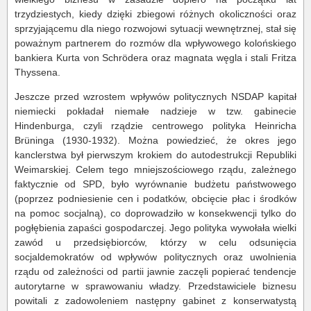
trzydziestych, kiedy dzięki zbiegowi różnych okoliczności oraz
sprzyjającemu dla niego rozwojowi sytuacji wewnętrznej, stał się
poważnym partnerem do rozmów dla wpływowego kolońskiego
bankiera Kurta von Schrödera oraz magnata węgla i stali Fritza
Thyssena.
Jeszcze przed wzrostem wpływów politycznych NSDAP kapitał
niemiecki pokładał niemałe nadzieje w tzw. gabinecie
Hindenburga, czyli rządzie centrowego polityka Heinricha
Brüninga (1930-1932). Można powiedzieć, że okres jego
kanclerstwa był pierwszym krokiem do autodestrukcji Republiki
Weimarskiej. Celem tego mniejszościowego rządu, zależnego
faktycznie od SPD, było wyrównanie budżetu państwowego
(poprzez podniesienie cen i podatków, obcięcie płac i środków
na pomoc socjalną), co doprowadziło w konsekwencji tylko do
pogłębienia zapaści gospodarczej. Jego polityka wywołała wielki
zawód u przedsiębiorców, którzy w celu odsunięcia
socjaldemokratów od wpływów politycznych oraz uwolnienia
rządu od zależności od partii jawnie zaczęli popierać tendencje
autorytarne w sprawowaniu władzy. Przedstawiciele biznesu
powitali z zadowoleniem następny gabinet z konserwatystą