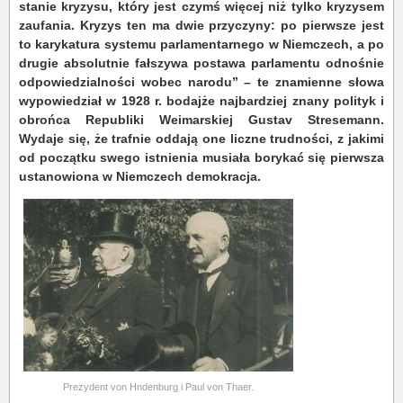
stanie kryzysu, który jest czymś więcej niż tylko kryzysem
zaufania. Kryzys ten ma dwie przyczyny: po pierwsze jest
to karykatura systemu parlamentarnego w Niemczech, a po
drugie absolutnie fałszywa postawa parlamentu odnośnie
odpowiedzialności wobec narodu” – te znamienne słowa
wypowiedział w 1928 r. bodajże najbardziej znany polityk i
obrońca Republiki Weimarskiej
Gustav Stresemann.
Wydaje się, że trafnie oddają one liczne trudności, z jakimi
od początku swego istnienia musiała borykać się pierwsza
ustanowiona w Niemczech demokracja.
Prezydent von Hndenburg i Paul von Thaer.