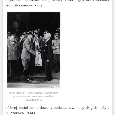
tego Strasserowi, który
Adolf Hitler i Gustav Krupp. Świadectwo
porozumienia nazistów z wielkim
przemysłem.
później został zamordowany podczas tzw. nocy długich noży z
30 czerwca 1934 r.