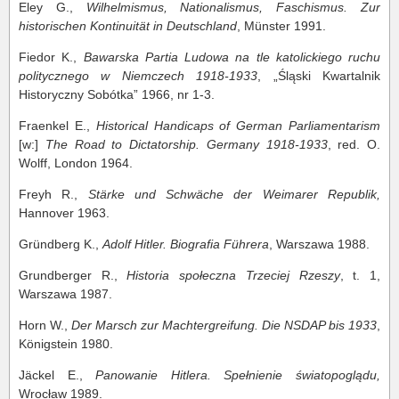
Eley G.,
Wilhelmismus, Nationalismus, Faschismus. Zur
historischen Kontinuität in Deutschland
, Münster 1991.
Fiedor K.,
Bawarska Partia Ludowa na tle katolickiego ruchu
politycznego w Niemczech 1918-1933
, „Śląski Kwartalnik
Historyczny Sobótka” 1966, nr 1-3.
Fraenkel E.,
Historical Handicaps of German Parliamentarism
[w:]
The Road to Dictatorship. Germany 1918-1933
, red. O.
Wolff, London 1964.
Freyh R.,
Stärke und Schwäche der Weimarer Republik,
Hannover 1963.
Gründberg K.,
Adolf Hitler. Biografia Führera
, Warszawa 1988.
Grundberger R.,
Historia społeczna
Trzeciej Rzeszy
, t. 1,
Warszawa 1987.
Horn W.,
Der Marsch zur Machtergreifung. Die NSDAP bis 1933
,
Königstein 1980.
Jäckel E.,
Panowanie Hitlera.
Spełnienie światopoglądu,
Wrocław 1989.