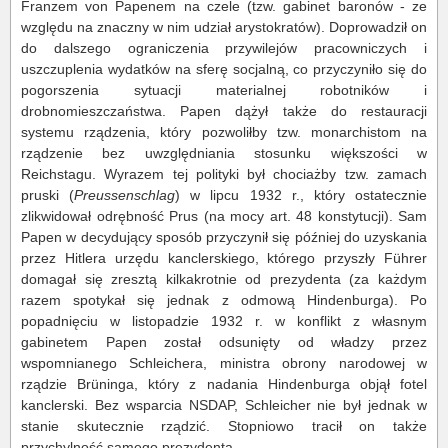
Franzem von Papenem na czele (tzw. gabinet baronów - ze
względu na znaczny w nim udział arystokratów). Doprowadził on
do dalszego ograniczenia przywilejów pracowniczych i
uszczuplenia wydatków na sferę socjalną, co przyczyniło się do
pogorszenia sytuacji materialnej robotników i
drobnomieszczaństwa. Papen dążył także do restauracji
systemu rządzenia, który pozwoliłby tzw. monarchistom na
rządzenie bez uwzględniania stosunku większości w
Reichstagu. Wyrazem tej polityki był chociażby tzw. zamach
pruski (
Preussenschlag
) w lipcu 1932 r., który ostatecznie
zlikwidował odrębność Prus (na mocy art. 48 konstytucji). Sam
Papen w decydujący sposób przyczynił się później do uzyskania
przez Hitlera urzędu kanclerskiego, którego przyszły Führer
domagał się zresztą kilkakrotnie od prezydenta (za każdym
razem spotykał się jednak z odmową Hindenburga). Po
popadnięciu w listopadzie 1932 r. w konflikt z własnym
gabinetem Papen został odsunięty od władzy przez
wspomnianego Schleichera, ministra obrony narodowej w
rządzie Brüninga, który z nadania Hindenburga objął fotel
kanclerski. Bez wsparcia NSDAP, Schleicher nie był jednak w
stanie skutecznie rządzić. Stopniowo tracił on także
przychylność samego prezydenta.