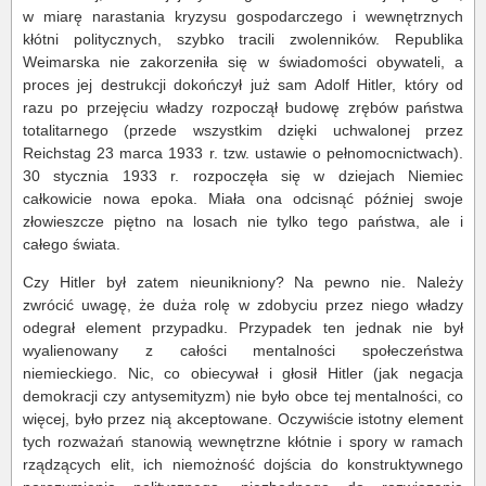
w miarę narastania kryzysu gospodarczego i wewnętrznych
kłótni politycznych, szybko tracili zwolenników. Republika
Weimarska nie zakorzeniła się w świadomości obywateli, a
proces jej destrukcji dokończył już sam Adolf Hitler, który od
razu po przejęciu władzy rozpoczął budowę zrębów państwa
totalitarnego (przede wszystkim dzięki uchwalonej przez
Reichstag 23 marca 1933 r. tzw. ustawie o pełnomocnictwach).
30 stycznia 1933 r. rozpoczęła się w dziejach Niemiec
całkowicie nowa epoka. Miała ona odcisnąć później swoje
złowieszcze piętno na losach nie tylko tego państwa, ale i
całego świata.
Czy Hitler był zatem nieunikniony? Na pewno nie. Należy
zwrócić uwagę, że duża rolę w zdobyciu przez niego władzy
odegrał element przypadku. Przypadek ten jednak nie był
wyalienowany z całości mentalności społeczeństwa
niemieckiego. Nic, co obiecywał i głosił Hitler (jak negacja
demokracji czy antysemityzm) nie było obce tej mentalności, co
więcej, było przez nią akceptowane. Oczywiście istotny element
tych rozważań stanowią wewnętrzne kłótnie i spory w ramach
rządzących elit, ich niemożność dojścia do konstruktywnego