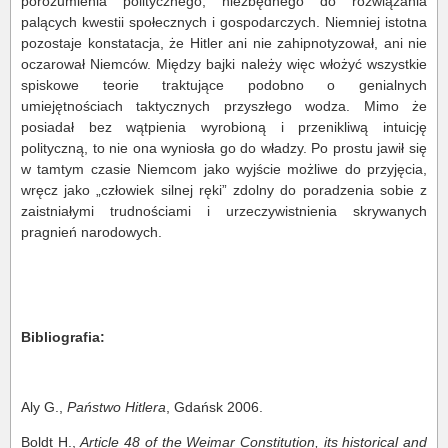
porozumienia politycznego, niezbędnego do rozwiązania
palących kwestii społecznych i gospodarczych. Niemniej istotna
pozostaje konstatacja, że Hitler ani nie zahipnotyzował, ani nie
oczarował Niemców. Między bajki należy więc włożyć wszystkie
spiskowe teorie traktujące podobno o genialnych
umiejętnościach taktycznych przyszłego wodza. Mimo że
posiadał bez wątpienia wyrobioną i przenikliwą intuicję
polityczną, to nie ona wyniosła go do władzy. Po prostu jawił się
w tamtym czasie Niemcom jako wyjście możliwe do przyjęcia,
wręcz jako „człowiek silnej ręki” zdolny do poradzenia sobie z
zaistniałymi trudnościami i urzeczywistnienia skrywanych
pragnień narodowych.
Bibliografia:
Aly G.,
Państwo Hitlera
, Gdańsk 2006.
Boldt H.,
Article 48 of the Weimar Constitution, its historical and