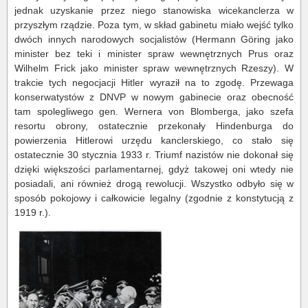
jednak uzyskanie przez niego stanowiska wicekanclerza w
przyszłym rządzie. Poza tym, w skład gabinetu miało wejść tylko
dwóch innych narodowych socjalistów (Hermann Göring jako
minister bez teki i minister spraw wewnętrznych Prus oraz
Wilhelm Frick jako minister spraw wewnętrznych Rzeszy). W
trakcie tych negocjacji Hitler wyraził na to zgodę. Przewaga
konserwatystów z DNVP w nowym gabinecie oraz obecność
tam spolegliwego gen. Wernera von Blomberga, jako szefa
resortu obrony, ostatecznie przekonały Hindenburga do
powierzenia Hitlerowi urzędu kanclerskiego, co stało się
ostatecznie 30 stycznia 1933 r. Triumf nazistów nie dokonał się
dzięki większości parlamentarnej, gdyż takowej oni wtedy nie
posiadali, ani również drogą rewolucji. Wszystko odbyło się w
sposób pokojowy i całkowicie legalny (zgodnie z konstytucją z
1919 r.).