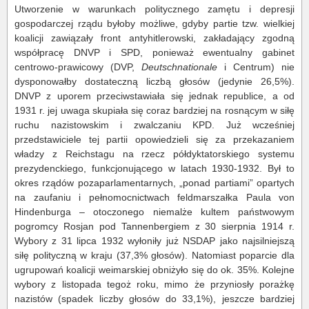
Utworzenie w warunkach politycznego zamętu i depresji
gospodarczej rządu byłoby możliwe, gdyby partie tzw. wielkiej
koalicji zawiązały front antyhitlerowski, zakładający zgodną
współpracę DNVP i SPD, ponieważ ewentualny gabinet
centrowo-prawicowy (DVP,
Deutschnationale
i Centrum) nie
dysponowałby dostateczną liczbą głosów (jedynie 26,5%).
DNVP z uporem przeciwstawiała się jednak republice, a od
1931 r. jej uwaga skupiała się coraz bardziej na rosnącym w siłę
ruchu nazistowskim i zwalczaniu KPD. Już wcześniej
przedstawiciele tej partii opowiedzieli się za przekazaniem
władzy z Reichstagu na rzecz półdyktatorskiego systemu
prezydenckiego, funkcjonującego w latach 1930-1932. Był to
okres rządów pozaparlamentarnych, „ponad partiami” opartych
na zaufaniu i pełnomocnictwach feldmarszałka Paula von
Hindenburga – otoczonego niemalże kultem państwowym
pogromcy Rosjan pod Tannenbergiem z 30 sierpnia 1914 r.
Wybory z 31 lipca 1932 wyłoniły już NSDAP jako najsilniejszą
siłę polityczną w kraju (37,3% głosów). Natomiast poparcie dla
ugrupowań koalicji weimarskiej obniżyło się do ok. 35%. Kolejne
wybory z listopada tegoż roku, mimo że przyniosły porażkę
nazistów (spadek liczby głosów do 33,1%), jeszcze bardziej