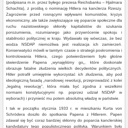
(podpisana m.in. przez byłego prezesa Reichsbanku – Hjalmara
Schachta), z prośbą o nominację Hitlera na kanclerza Rzeszy.
Zagrożenie przed rosnącymi wpływami komunistów, kryzys
ekonomiczny, ale także zwiększające się poparcie społeczne dla
ruchu nazistowskiego skłoniły kapitalistów do szukania
porozumienia, rozumianego jako przywrócenie spokoju i
stabilności politycznej w kraju. Wydawało się wówczas, że bez
wodza NSDAP niemożliwa jest realizacja ich zamierzeń.
Konserwatyści mówili w tamtym czasie o strategii poskromienia i
kontrolowania Hitlera, czego potwierdzeniem było głośne
stwierdzenie Papena „wynajęliśmy go„, które doskonale
obrazuje fatalne złudzenia wielkich decydentów politycznych.
Hitler potrafił umiejętnie wykorzystać ich złudzenia, aby pod
ideologiczną fasadą „narodowej rewolucji„ przeprowadzić z kolei
„legalną rewolucję”, która miała być zgodna z wszelkimi
normami konstytucyjnymi np. poprzez udział NSDAP w
wyborach) i przynieść mu potem absolutną władzę w państwie.
I tak w początku stycznia 1933 r. w mieszkaniu Kurta von
Schrödera doszło do spotkania Papena z Hitlerem. Papen
zdawał się być coraz bardziej skłonny do poparcia kanclerskiej
kandydatury tego populistycznego polityka. Warunkiem było