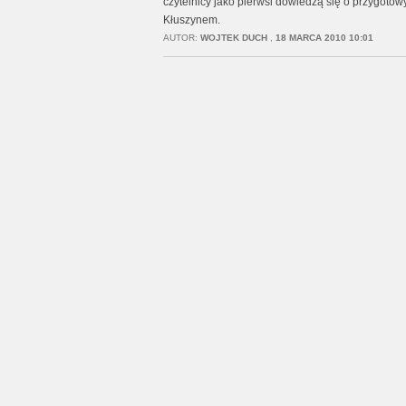
czytelnicy jako pierwsi dowiedzą się o przygotow
Kłuszynem.
AUTOR:
WOJTEK DUCH
,
18 MARCA 2010 10:01