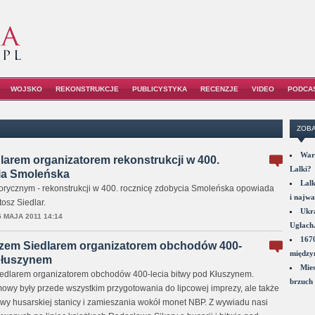
WOJSKO
REKONSTRUKCJE
PUBLICYSTYKA
RECENZJE
VIDEO
PODCA
ZOBA
War
larem organizatorem rekonstrukcji w 400.
Lalki?
ia Smoleńska
Lalk
orycznym - rekonstrukcji w 400. rocznicę zdobycia Smoleńska opowiada
i najwa
tosz Siedlar.
Ukra
5 MAJA 2011 14:14
Ugłach
1670
zem Siedlarem organizatorem obchodów 400-
między
 Kłuszynem
Mies
edlarem organizatorem obchodów 400-lecia bitwy pod Kłuszynem.
brzuch 
y były przede wszystkim przygotowania do lipcowej imprezy, ale także
y husarskiej stanicy i zamieszania wokół monet NBP. Z wywiadu nasi