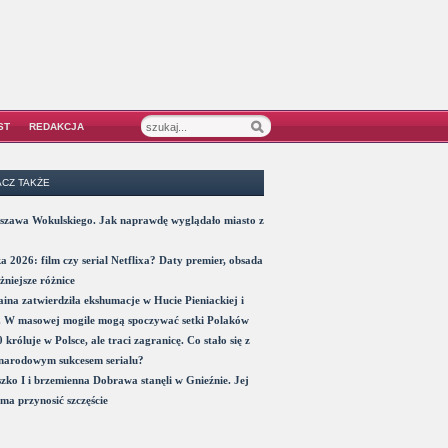
ST
REDAKCJA
CZ TAKŻE
szawa Wokulskiego. Jak naprawdę wyglądało miasto z
a 2026: film czy serial Netflixa? Daty premier, obsada
żniejsze różnice
ina zatwierdziła ekshumacje w Hucie Pieniackiej i
. W masowej mogile mogą spoczywać setki Polaków
 króluje w Polsce, ale traci zagranicę. Co stało się z
narodowym sukcesem serialu?
zko I i brzemienna Dobrawa stanęli w Gnieźnie. Jej
ma przynosić szczęście