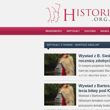
WIADOMOŚCI
ARTYKUŁY
KULTURA
NAUKA
ARTYKUŁY Z TAGIEM:: "BARTOSZ SIEDLAR"
Wywiad z B. Sied
rocznicę zdobyc
O nowym projekcie hist
nam jej organizator Bar
AUTOR:
WOJTEK DUCH
,
Wywiad z Bartos
lecia bitwy pod
Wywiad z Bartoszem Si
Głównym tematem rozmow
poruszono tematy budow