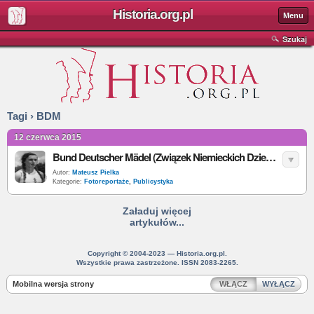
Historia.org.pl
Menu
Szukaj
Tagi › BDM
12 czerwca 2015
Bund Deutscher Mädel (Związek Niemieckich Dziewcząt) [foto]
Autor:
Mateusz Pielka
Kategorie:
Fotoreportaże
,
Publicystyka
Załaduj więcej
artykułów...
Copyright © 2004-2023 — Historia.org.pl.
Wszystkie prawa zastrzeżone. ISSN 2083-2265.
Mobilna wersja strony
WŁĄCZ
WYŁĄCZ